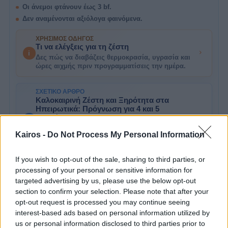
Οι άνεμοι φτάνουν έως 3 bf.
Δεν αναμένονται αξιόλογα φαινόμενα.
ΧΡΉΣΙΜΟΣ ΟΔΗΓΌΣ
Τι να ελέγξεις για τη ζέστη
i
Δες πώς να διαβάζεις θερμοκρασία, υγρασία και
ώρες αιχμής πριν προγραμματίσεις την ημέρα.
ΣΧΕΤΙΚΌ ΆΡΘΡΟ
Καλοκαιρινή Ζέστη και Ξηρότητα στα
Ηπειρωτικά: Πρόγνωση για 4 και 5
Αυγούστου 2026
A
Καιρός σήμερα και αύριο σε Αθήνα, Θεσσαλονίκη
Kairos -
Do Not Process My Personal Information
και Ελλάδα: θερμοκρασία, άνεμοι, μποφόρ,
πιθανότητα βροχής και σημεία προσοχής.
If you wish to opt-out of the sale, sharing to third parties, or
processing of your personal or sensitive information for
targeted advertising by us, please use the below opt-out
Σήμερα στους
section to confirm your selection. Please note that after your
Κωστακιοί
opt-out request is processed you may continue seeing
interest-based ads based on personal information utilized by
us or personal information disclosed to third parties prior to
Αραιή συννεφιά, 21°–37°, άνεμοι έως 4 bf. Δεν