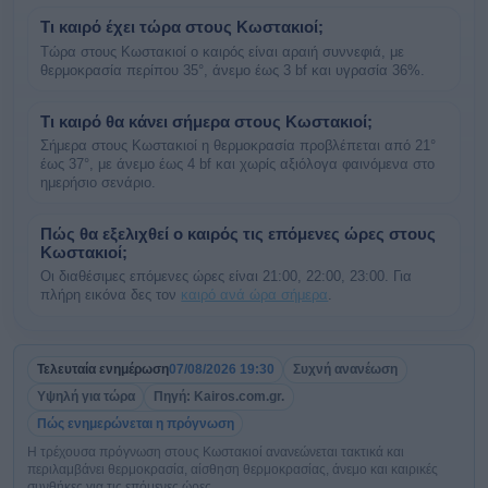
Τι καιρό έχει τώρα στους Κωστακιοί;
Τώρα στους Κωστακιοί ο καιρός είναι αραιή συννεφιά, με
θερμοκρασία περίπου 35°, άνεμο έως 3 bf και υγρασία 36%.
Τι καιρό θα κάνει σήμερα στους Κωστακιοί;
Σήμερα στους Κωστακιοί η θερμοκρασία προβλέπεται από 21°
έως 37°, με άνεμο έως 4 bf και χωρίς αξιόλογα φαινόμενα στο
ημερήσιο σενάριο.
Πώς θα εξελιχθεί ο καιρός τις επόμενες ώρες στους
Κωστακιοί;
Οι διαθέσιμες επόμενες ώρες είναι 21:00, 22:00, 23:00. Για
πλήρη εικόνα δες τον
καιρό ανά ώρα σήμερα
.
Τελευταία ενημέρωση
07/08/2026 19:30
Συχνή ανανέωση
Υψηλή για τώρα
Πηγή: Kairos.com.gr.
Πώς ενημερώνεται η πρόγνωση
Η τρέχουσα πρόγνωση στους Κωστακιοί ανανεώνεται τακτικά και
περιλαμβάνει θερμοκρασία, αίσθηση θερμοκρασίας, άνεμο και καιρικές
συνθήκες για τις επόμενες ώρες.