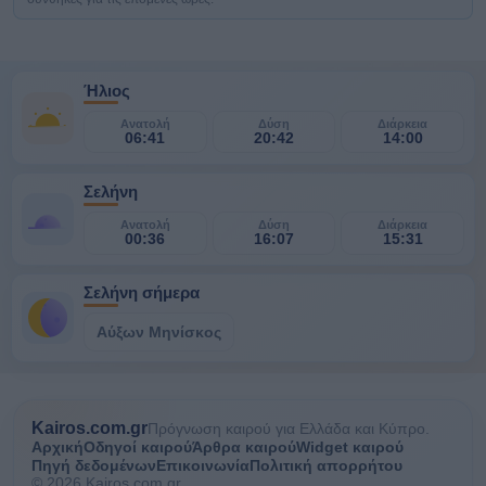
Ήλιος
Ανατολή
Δύση
Διάρκεια
06:41
20:42
14:00
Σελήνη
Ανατολή
Δύση
Διάρκεια
00:36
16:07
15:31
Σελήνη σήμερα
Αύξων Μηνίσκος
Kairos.com.gr
Πρόγνωση καιρού για Ελλάδα και Κύπρο.
Αρχική
Οδηγοί καιρού
Άρθρα καιρού
Widget καιρού
Πηγή δεδομένων
Επικοινωνία
Πολιτική απορρήτου
© 2026 Kairos.com.gr