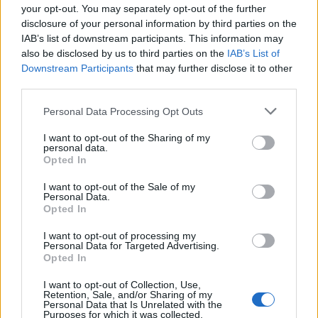
your opt-out. You may separately opt-out of the further
αναμένονται αξιόλογα φαινόμενα.
disclosure of your personal information by third parties on the
IAB’s list of downstream participants. This information may
Πρωί
Μεσημέρι
also be disclosed by us to third parties on the
IAB’s List of
Downstream Participants
that may further disclose it to other
third parties.
32°
37°
Please note that this website/app uses one or more Google
Personal Data Processing Opt Outs
services and may gather and store information including but
Καθαρός
Καθαρός
not limited to your visit or usage behaviour. You may click to
I want to opt-out of the Sharing of my
Άνεμος
2 bf
Άνεμος
4 bf
personal data.
grant or deny consent to Google and its third-party tags to
Opted In
use your data for below specified purposes in below Google
Απόγευμα
Βράδυ
consent section.
I want to opt-out of the Sale of my
Personal Data.
Opted In
28°
35°
I want to opt-out of processing my
Personal Data for Targeted Advertising.
Αραιή Συννεφιά
Opted In
Αραιή Συννεφιά
Άνεμος
2 bf
Άνεμος
3 bf
I want to opt-out of Collection, Use,
Retention, Sale, and/or Sharing of my
Personal Data that Is Unrelated with the
Purposes for which it was collected.