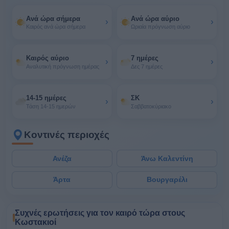
Ανά ώρα σήμερα
Ανά ώρα αύριο
›
›
Καιρός ανά ώρα σήμερα
Ωριαία πρόγνωση αύριο
Καιρός αύριο
7 ημέρες
›
›
Αναλυτική πρόγνωση ημέρας
Δες 7 ημέρες
14-15 ημέρες
ΣΚ
›
›
Τάση 14-15 ημερών
Σαββατοκύριακο
Κοντινές περιοχές
Ανέζα
Άνω Καλεντίνη
Άρτα
Βουργαρέλι
Συχνές ερωτήσεις για τον καιρό τώρα στους
Κωστακιοί