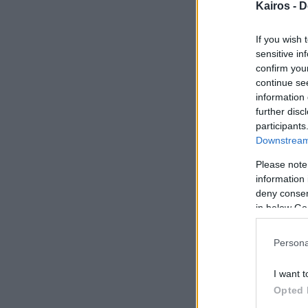
Kairos -
D
If you wish 
sensitive in
confirm you
continue se
information 
further disc
participants
Αύριο ανά μ
Downstream 
Please note
Πρωί
information 
30
deny consent
in below Go
Καθαρ
Άνεμος
3 bf
Persona
Αισθητή
21° / 28
I want t
Opted 
Απόγευμα