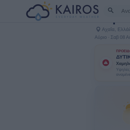
Καιρό
Αχαΐα, Ελλά
Αύριο · Σαβ 08 
ΠΡΟΕΙΔ
ΔΥΤΙ
Χαμηλ
Υψηλές 
αναμένε
ΕΝΗΜΕΡΩ
ομάδες 