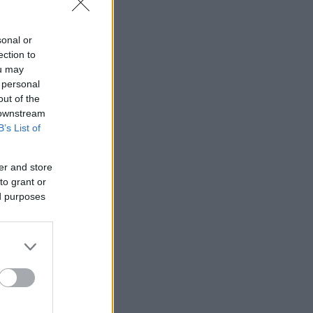
sonal or
ection to
ou may
 personal
out of the
 downstream
B’s List of
er and store
to grant or
ed purposes