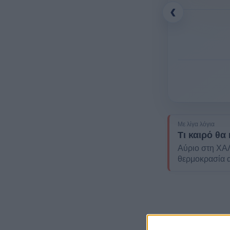
‹
Με λίγα λόγια
Τι καιρό θα
Αύριο στη ΧΑ
θερμοκρασία α