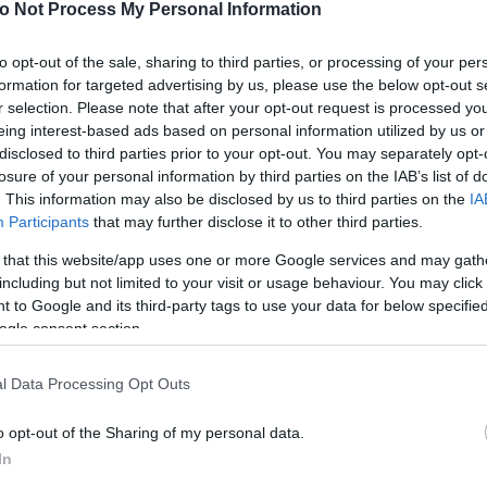
o Not Process My Personal Information
to opt-out of the sale, sharing to third parties, or processing of your per
formation for targeted advertising by us, please use the below opt-out s
r selection. Please note that after your opt-out request is processed y
eing interest-based ads based on personal information utilized by us or
disclosed to third parties prior to your opt-out. You may separately opt-
losure of your personal information by third parties on the IAB’s list of
. This information may also be disclosed by us to third parties on the
IA
έρος της ημέρας
Participants
that may further disclose it to other third parties.
 that this website/app uses one or more Google services and may gath
Μεσημέρι
including but not limited to your visit or usage behaviour. You may click 
°
32°
22°
31°
 to Google and its third-party tags to use your data for below specifi
ogle consent section.
ός καιρός
Αυξημένη Συννεφιά
Άνεμος
3 bf
Ανατολικός-βορειοανατολικός
Δυτικός
l Data Processing Opt Outs
°
Αισθητή
30° / 30°
o opt-out of the Sharing of my personal data.
In
Βράδυ