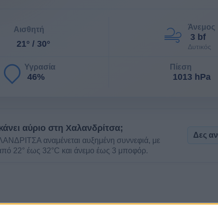
Άνεμος
Αισθητή
3 bf
21° / 30°
Δυτικός
Υγρασία
Πίεση
46%
1013 hPa
 κάνει αύριο στη Χαλανδρίτσα;
Δες α
ΛΑΝΔΡΙΤΣΑ αναμένεται αυξημένη συννεφιά, με
πό 22° έως 32°C και άνεμο έως 3 μποφόρ.