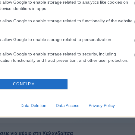
o allow Google to enable storage related to analytics like cookies on
evice identifiers in apps.
ερα για τον καιρό στη Χαλανδρίτσα
o allow Google to enable storage related to functionality of the website
αύριο
Τώρα & σήμερα
›
γνωση αύριο
Τρέχουσες συνθήκες και πρόγνω
o allow Google to enable storage related to personalization.
14-15 ημέρες
›
o allow Google to enable storage related to security, including
ς
Τάση 14-15 ημερών
cation functionality and fraud prevention, and other user protection.
›
ιακο
CONFIRM
ς περιοχές
Data Deletion
Data Access
Privacy Policy
Καλάβρυτα
Κάτω Αχαΐα
σεις για αύριο στη Χαλανδρίτσα