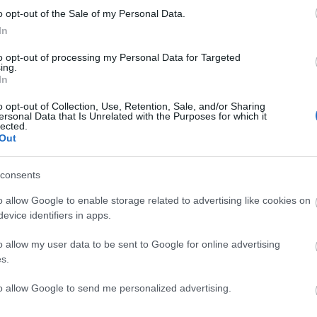
°
27°
o opt-out of the Sale of my Personal Data.
28°
24°
In
ένη Συννεφιά
Καθαρός καιρός
to opt-out of processing my Personal Data for Targeted
Άνεμος
3 bf
Δυτικός-βορειοδυτικός
Ανατολικός-βο
ing.
°
Αισθητή
23° / 26°
In
o opt-out of Collection, Use, Retention, Sale, and/or Sharing
ersonal Data that Is Unrelated with the Purposes for which it
lected.
Out
consents
o allow Google to enable storage related to advertising like cookies on
evice identifiers in apps.
o allow my user data to be sent to Google for online advertising
s.
to allow Google to send me personalized advertising.