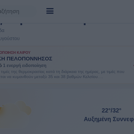
ς αύριο Χαλανδρίτσα
☆
Προσθή
δα
Αυγούστου
ΟΠΟΊΗΣΗ ΚΑΙΡΟΎ
ΚΗ ΠΕΛΟΠΟΝΝΗΣΟΣ
ό
1 ενεργή ειδοποίηση
τιμές της θερμοκρασίας κατά τη διάρκεια της ημέρας, με τιμές που
ται να κυμανθούν μεταξύ 35 και 38 βαθμών Κελσίου.
ΘΕΙΤΕ. Είναι πιθανοί κάποιοι κίνδυνοι υγείας στις ευπαθείς
πληθυσμού όπως οι ηλικιωμένοι και τα μικρά παιδιά.
22°
/
32°
Αυξημένη Συννεφ