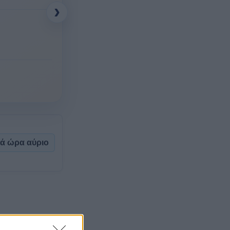
›
νά ώρα αύριο