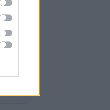
›
ση ημέρας
›
Πάτρα