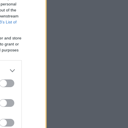
 personal
out of the
 downstream
B’s List of
μενα.
er and store
to grant or
ed purposes