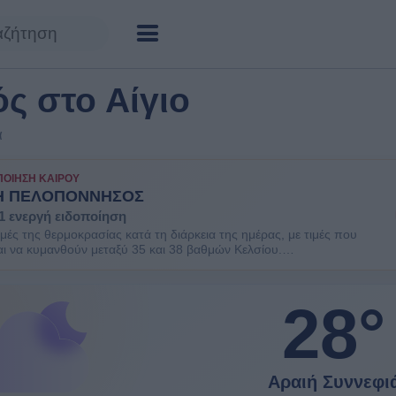
ός στο Αίγιο
α
ΠΟΊΗΣΗ ΚΑΙΡΟΎ
Η ΠΕΛΟΠΟΝΝΗΣΟΣ
1 ενεργή ειδοποίηση
μές της θερμοκρασίας κατά τη διάρκεια της ημέρας, με τιμές που
αι να κυμανθούν μεταξύ 35 και 38 βαθμών Κελσίου.
ΕΙΤΕ. Είναι πιθανοί κάποιοι κίνδυνοι υγείας στις ευπαθείς ομάδες
 όπως οι ηλικιωμένοι και τα μικρά παιδιά.
28°
Αραιή Συννεφι