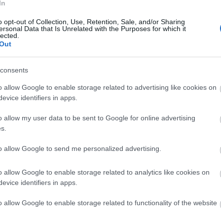
In
Καιρός ανά ώρα σήμερα
→
o opt-out of Collection, Use, Retention, Sale, and/or Sharing
ersonal Data that Is Unrelated with the Purposes for which it
lected.
Out
consents
02:00
o allow Google to enable storage related to advertising like cookies on
evice identifiers in apps.
o allow my user data to be sent to Google for online advertising
s.
24°
to allow Google to send me personalized advertising.
2 bf
o allow Google to enable storage related to analytics like cookies on
evice identifiers in apps.
o allow Google to enable storage related to functionality of the website