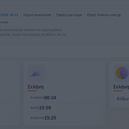
/2026 18:31
Συχνή ανανέωση
Υψηλή για τώρα
Πηγή: Kairos.com.gr.
νωση
ο ανανεώνεται τακτικά και περιλαμβάνει
σίας, άνεμο και καιρικές συνθήκες για τις
Σελήνη
Σελήν
00:34
Ανατολή
Αύξω
15:59
Δύση
15:25
Διάρκεια