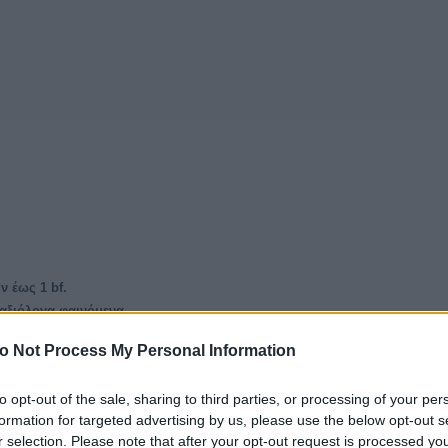
ν έως 1 bf.
 αξιόλογα φαινόμενα.
o Not Process My Personal Information
ΡΟ
αιρινό Διήμερο στην Ελλάδα: 2-3 Αυγούστου 2026
ρα και αύριο σε Αθήνα, Θεσσαλονίκη και Ελλάδα: θερμοκρασία, άνεμοι
to opt-out of the sale, sharing to third parties, or processing of your per
βροχής και σημεία προσοχής.
formation for targeted advertising by us, please use the below opt-out s
r selection. Please note that after your opt-out request is processed y