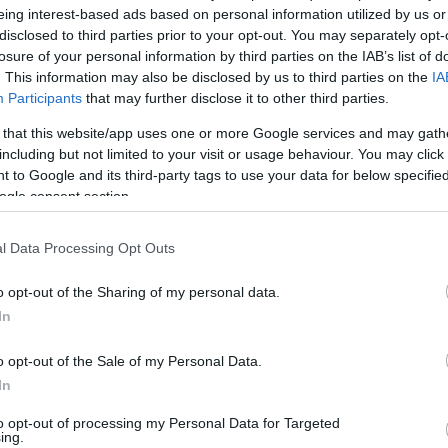
eing interest-based ads based on personal information utilized by us or
α στο Αίγιο
disclosed to third parties prior to your opt-out. You may separately opt-
losure of your personal information by third parties on the IAB’s list of
. This information may also be disclosed by us to third parties on the
IA
ιά, 24°–33°, άνεμοι έως 2 bf. Δεν αναμένονται αξιόλογα φαινό
Participants
that may further disclose it to other third parties.
Μεσημέρι
 that this website/app uses one or more Google services and may gath
including but not limited to your visit or usage behaviour. You may click 
1°
33°
 to Google and its third-party tags to use your data for below specifi
ogle consent section.
ή Συννεφιά
Καθαρός
bf
Άνεμος
2 bf
l Data Processing Opt Outs
o opt-out of the Sharing of my personal data.
Βράδυ
In
2°
28°
o opt-out of the Sale of my Personal Data.
μένη Συννεφιά
Αραιή Συννεφιά
In
bf
Άνεμος
2 bf
to opt-out of processing my Personal Data for Targeted
ing.