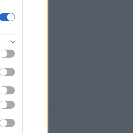
03:00
24°
2 bf