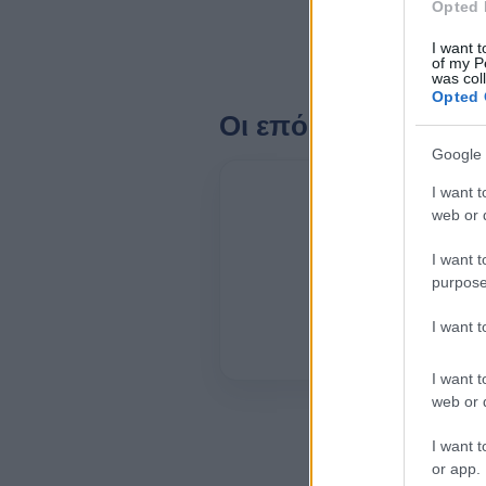
Opted 
I want t
of my P
was col
Opted 
Οι επόμενες ώρες
Google 
01:00
I want t
web or d
I want t
purpose
25°
I want 
2 bf
I want t
web or d
I want t
or app.