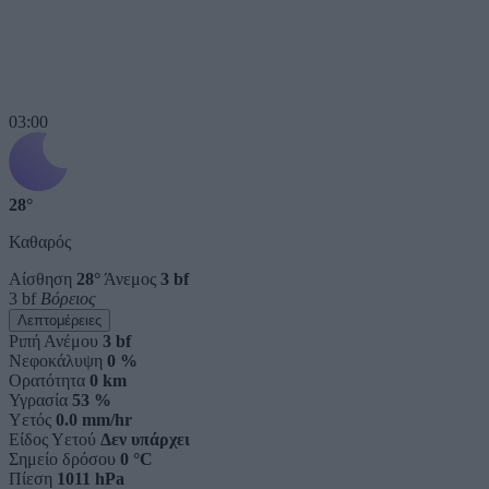
03:00
28°
Καθαρός
Αίσθηση
28°
Άνεμος
3 bf
3 bf
Βόρειος
Λεπτομέρειες
Ριπή Ανέμου
3 bf
Νεφοκάλυψη
0 %
Ορατότητα
0 km
Υγρασία
53 %
Υετός
0.0 mm/hr
Είδος Υετού
Δεν υπάρχει
Σημείο δρόσου
0 °C
Πίεση
1011 hPa