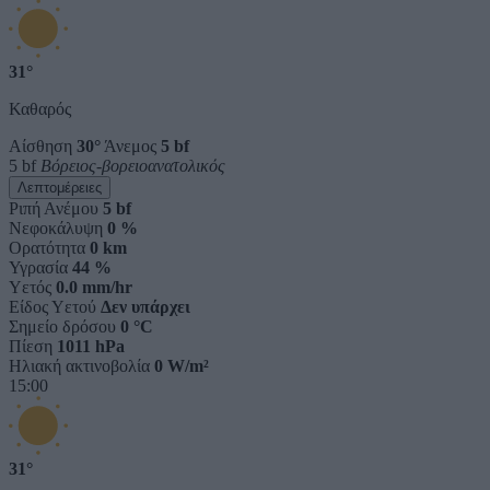
31°
Καθαρός
Αίσθηση
30°
Άνεμος
5 bf
5 bf
Βόρειος-βορειοανατολικός
Λεπτομέρειες
Ριπή Ανέμου
5 bf
Νεφοκάλυψη
0 %
Ορατότητα
0 km
Υγρασία
44 %
Υετός
0.0 mm/hr
Είδος Υετού
Δεν υπάρχει
Σημείο δρόσου
0 °C
Πίεση
1011 hPa
Ηλιακή ακτινοβολία
0 W/m²
15:00
31°