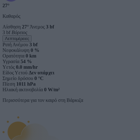
27°
Καθαρός
Αίσθηση
27°
Άνεμος
3 bf
3 bf
Βόρειος
Λεπτομέρειες
Ριπή Ανέμου
3 bf
Νεφοκάλυψη
0 %
Ορατότητα
0 km
Υγρασία
54 %
Υετός
0.0 mm/hr
Είδος Υετού
Δεν υπάρχει
Σημείο δρόσου
0 °C
Πίεση
1011 hPa
Ηλιακή ακτινοβολία
0 W/m²
Περισσότερα για τον καιρό στη Βάρκιζα