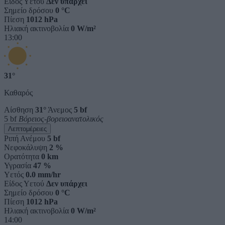
Είδος Υετού
Δεν υπάρχει
Σημείο δρόσου
0 °C
Πίεση
1012 hPa
Ηλιακή ακτινοβολία
0 W/m²
13:00
31°
Καθαρός
Αίσθηση
31°
Άνεμος
5 bf
5 bf
Βόρειος-βορειοανατολικός
Λεπτομέρειες
Ριπή Ανέμου
5 bf
Νεφοκάλυψη
2 %
Ορατότητα
0 km
Υγρασία
47 %
Υετός
0.0 mm/hr
Είδος Υετού
Δεν υπάρχει
Σημείο δρόσου
0 °C
Πίεση
1012 hPa
Ηλιακή ακτινοβολία
0 W/m²
14:00