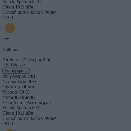
Σημείο δρόσου
0 °C
Πίεση
1011 hPa
Ηλιακή ακτινοβολία
0 W/m²
07:00
27°
Καθαρός
Αίσθηση
27°
Άνεμος
3 bf
3 bf
Βόρειος
Λεπτομέρειες
Ριπή Ανέμου
3 bf
Νεφοκάλυψη
0 %
Ορατότητα
0 km
Υγρασία
59 %
Υετός
0.0 mm/hr
Είδος Υετού
Δεν υπάρχει
Σημείο δρόσου
0 °C
Πίεση
1011 hPa
Ηλιακή ακτινοβολία
0 W/m²
08:00