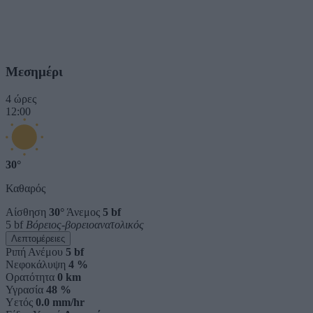
Μεσημέρι
4 ώρες
12:00
30°
Καθαρός
Αίσθηση
30°
Άνεμος
5 bf
5 bf
Βόρειος-βορειοανατολικός
Λεπτομέρειες
Ριπή Ανέμου
5 bf
Νεφοκάλυψη
4 %
Ορατότητα
0 km
Υγρασία
48 %
Υετός
0.0 mm/hr