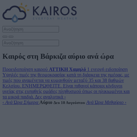
Καιρός στη Βάρκιζα αύριο ανά ώρα
Προειδοποίηση καιρού
ΑΤΤΙΚΗ
Χαμηλό
1 ενεργή ειδοποίηση
Υψηλές τιμές της θερμοκρασίας κατά τη διάρκεια της ημέρας, με
τιμές που αναμένεται να κυμανθούν μεταξύ 35 και 38 βαθμών
Κελσίου. ΕΝΗΜΕΡΩΘΕΙΤΕ. Είναι πιθανοί κάποιοι κίνδυνοι
υγείας στις ευπαθείς ομάδες πληθυσμού όπως οι ηλικιωμένοι και
τα μικρά παιδιά.
Δες αναλυτικά
›
‹
Ανά Ώρα Σήμερα
Αύριο
Ανά Ώρα Μεθαύριο
›
Δευ 10 Αυγούστου