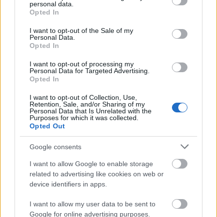
Λεπτομέρειες
personal data.
grant or deny consent to Google and its third-party tags to
Opted In
Ριπή Ανέμου
5 bf
use your data for below specified purposes in below Google
Νεφοκάλυψη
0 %
consent section.
Ορατότητα
0 km
I want to opt-out of the Sale of my
Personal Data.
Υγρασία
41 %
Opted In
Υετός
0.0 mm/hr
Είδος Υετού
Δεν υπάρχει
I want to opt-out of processing my
Σημείο δρόσου
0 °C
Personal Data for Targeted Advertising.
Πίεση
1011 hPa
Opted In
Ηλιακή ακτινοβολία
0 W/m²
19:00
I want to opt-out of Collection, Use,
Retention, Sale, and/or Sharing of my
Personal Data that Is Unrelated with the
Purposes for which it was collected.
Opted Out
30°
Καθαρός
Google consents
Αίσθηση
30°
Άνεμος
5 bf
I want to allow Google to enable storage
5 bf
Βόρειος-βορειοανατολικός
related to advertising like cookies on web or
Λεπτομέρειες
device identifiers in apps.
Ριπή Ανέμου
5 bf
Νεφοκάλυψη
0 %
I want to allow my user data to be sent to
Ορατότητα
0 km
Google for online advertising purposes.
Υγρασία
43 %