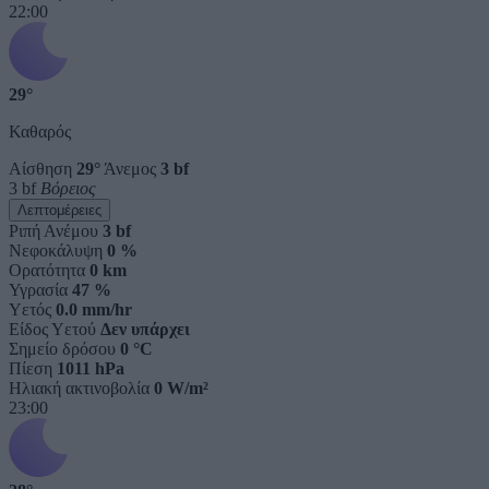
22:00
29°
Καθαρός
Αίσθηση
29°
Άνεμος
3 bf
3 bf
Βόρειος
Λεπτομέρειες
Ριπή Ανέμου
3 bf
Νεφοκάλυψη
0 %
Ορατότητα
0 km
Υγρασία
47 %
Υετός
0.0 mm/hr
Είδος Υετού
Δεν υπάρχει
Σημείο δρόσου
0 °C
Πίεση
1011 hPa
Ηλιακή ακτινοβολία
0 W/m²
23:00