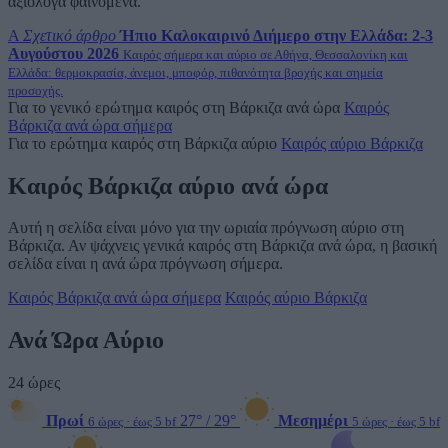
αξιόλογα φαινόμενα.
A
Σχετικό άρθρο
Ήπιο Καλοκαιρινό Διήμερο στην Ελλάδα: 2-3
Αυγούστου 2026
Καιρός σήμερα και αύριο σε Αθήνα, Θεσσαλονίκη και
Ελλάδα: θερμοκρασία, άνεμοι, μποφόρ, πιθανότητα βροχής και σημεία
προσοχής.
Για το γενικό ερώτημα καιρός στη Βάρκιζα ανά ώρα
Καιρός
Βάρκιζα ανά ώρα σήμερα
Για το ερώτημα καιρός στη Βάρκιζα αύριο
Καιρός αύριο Βάρκιζα
Καιρός Βάρκιζα αύριο ανά ώρα
Αυτή η σελίδα είναι μόνο για την ωριαία πρόγνωση αύριο στη
Βάρκιζα. Αν ψάχνεις γενικά καιρός στη Βάρκιζα ανά ώρα, η βασική
σελίδα είναι η ανά ώρα πρόγνωση σήμερα.
Καιρός Βάρκιζα ανά ώρα σήμερα
Καιρός αύριο Βάρκιζα
Ανά Ώρα Αύριο
24 ώρες
Πρωί
27° / 29°
Μεσημέρι
6 ώρες · έως 5 bf
5 ώρες · έως 5 bf