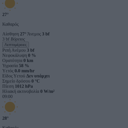
27°
Καθαρός
Αίσθηση
27°
Άνεμος
3 bf
3 bf
Βόρειος
Λεπτομέρειες
Ριπή Ανέμου
3 bf
Νεφοκάλυψη
0 %
Ορατότητα
0 km
Υγρασία
58 %
Υετός
0.0 mm/hr
Είδος Υετού
Δεν υπάρχει
Σημείο δρόσου
0 °C
Πίεση
1012 hPa
Ηλιακή ακτινοβολία
0 W/m²
09:00
28°
Καθαρός