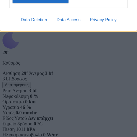
Ηλιακή ακτινοβολία
0 W/m²
Βράδυ
Data Deletion
Data Access
Privacy Policy
3 ώρες
21:00
29°
Καθαρός
Αίσθηση
29°
Άνεμος
3 bf
3 bf
Βόρειος
Λεπτομέρειες
Ριπή Ανέμου
3 bf
Νεφοκάλυψη
0 %
Ορατότητα
0 km
Υγρασία
46 %
Υετός
0.0 mm/hr
Είδος Υετού
Δεν υπάρχει
Σημείο δρόσου
0 °C
Πίεση
1011 hPa
Ηλιακή ακτινοβολία
0 W/m²