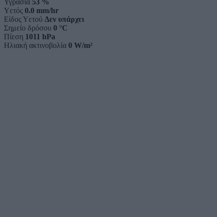
Υγρασία
53 %
Υετός
0.0 mm/hr
Είδος Υετού
Δεν υπάρχει
Σημείο δρόσου
0 °C
Πίεση
1011 hPa
Ηλιακή ακτινοβολία
0 W/m²