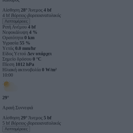
Αίσθηση
28°
Άνεμος
4 bf
4 bf
Βόρειος-βορειοανατολικός
Λεπτομέρειες
Ριπή Ανέμου
4 bf
Νεφοκάλυψη
4 %
Ορατότητα
0 km
Υγρασία
55 %
Υετός
0.0 mm/hr
Είδος Υετού
Δεν υπάρχει
Σημείο δρόσου
0 °C
Πίεση
1012 hPa
Ηλιακή ακτινοβολία
0 W/m²
10:00
29°
Αραιή Συννεφιά
Αίσθηση
29°
Άνεμος
5 bf
5 bf
Βόρειος-βορειοανατολικός
Λεπτομέρειες