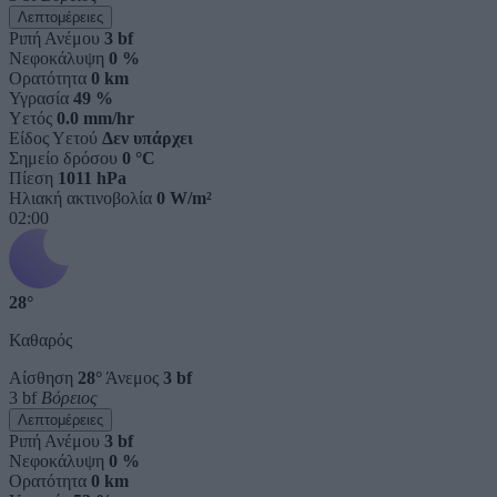
Λεπτομέρειες
Ριπή Ανέμου
3 bf
Νεφοκάλυψη
0 %
Ορατότητα
0 km
Υγρασία
49 %
Υετός
0.0 mm/hr
Είδος Υετού
Δεν υπάρχει
Σημείο δρόσου
0 °C
Πίεση
1011 hPa
Ηλιακή ακτινοβολία
0 W/m²
02:00
28°
Καθαρός
Αίσθηση
28°
Άνεμος
3 bf
3 bf
Βόρειος
Λεπτομέρειες
Ριπή Ανέμου
3 bf
Νεφοκάλυψη
0 %
Ορατότητα
0 km