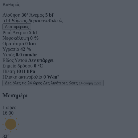
Καθαρός
Αίσθηση
30°
Άνεμος
5 bf
5 bf
Βόρειος-βορειοανατολικός
Λεπτομέρειες
Ριπή Ανέμου
5 bf
Νεφοκάλυψη
0 %
Ορατότητα
0 km
Υγρασία
42 %
Υετός
0.0 mm/hr
Είδος Υετού
Δεν υπάρχει
Σημείο δρόσου
0 °C
Πίεση
1011 hPa
Ηλιακή ακτινοβολία
0 W/m²
Δες όλες τις 24 ώρες
Δες λιγότερες ώρες
14 ακόμη ώρες
Μεσημέρι
1 ώρες
16:00
32°