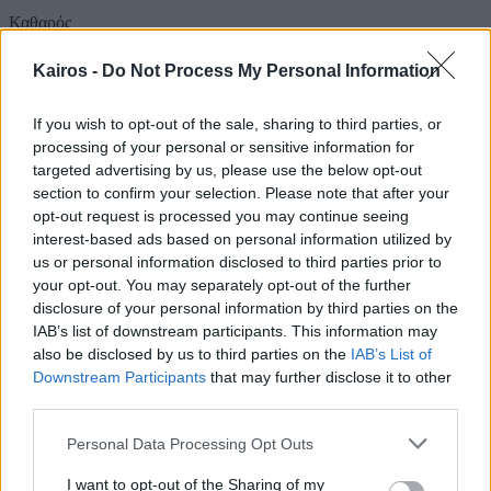
Καθαρός
Αίσθηση
30°
Άνεμος
5 bf
Kairos -
Do Not Process My Personal Information
5 bf
Βόρειος-βορειοανατολικός
Λεπτομέρειες
Ριπή Ανέμου
5 bf
If you wish to opt-out of the sale, sharing to third parties, or
Νεφοκάλυψη
0 %
processing of your personal or sensitive information for
Ορατότητα
0 km
targeted advertising by us, please use the below opt-out
Υγρασία
41 %
section to confirm your selection. Please note that after your
Υετός
0.0 mm/hr
opt-out request is processed you may continue seeing
Είδος Υετού
Δεν υπάρχει
interest-based ads based on personal information utilized by
Σημείο δρόσου
0 °C
Πίεση
1011 hPa
us or personal information disclosed to third parties prior to
Ηλιακή ακτινοβολία
0 W/m²
your opt-out. You may separately opt-out of the further
18:00
disclosure of your personal information by third parties on the
IAB’s list of downstream participants. This information may
also be disclosed by us to third parties on the
IAB’s List of
Downstream Participants
that may further disclose it to other
31°
third parties.
Καθαρός
Please note that this website/app uses one or more Google
Personal Data Processing Opt Outs
Αίσθηση
30°
Άνεμος
5 bf
services and may gather and store information including but
5 bf
Βόρειος-βορειοανατολικός
not limited to your visit or usage behaviour. You may click to
I want to opt-out of the Sharing of my