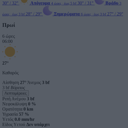
30° / 32°
Απόγευμα
30° / 31°
Βράδυ
4 ώρες · έως 5 bf
3
28° / 29°
Ξημερώματα
27° / 29°
ώρες · έως 3 bf
6 ώρες · έως 3 bf
Πρωί
6 ώρες
06:00
27°
Καθαρός
Αίσθηση
27°
Άνεμος
3 bf
3 bf
Βόρειος
Λεπτομέρειες
Ριπή Ανέμου
3 bf
Νεφοκάλυψη
0 %
Ορατότητα
0 km
Υγρασία
57 %
Υετός
0.0 mm/hr
Είδος Υετού
Δεν υπάρχει