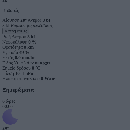
28°
Καθαρός
Αίσθηση
28°
Άνεμος
3 bf
3 bf
Βόρειος-βορειοδυτικός
Λεπτομέρειες
Ριπή Ανέμου
3 bf
Νεφοκάλυψη
0 %
Ορατότητα
0 km
Υγρασία
49 %
Υετός
0.0 mm/hr
Είδος Υετού
Δεν υπάρχει
Σημείο δρόσου
0 °C
Πίεση
1011 hPa
Ηλιακή ακτινοβολία
0 W/m²
Ξημερώματα
6 ώρες
00:00
29°