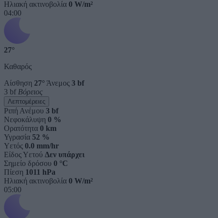
Ηλιακή ακτινοβολία
0 W/m²
04:00
27°
Καθαρός
Αίσθηση
27°
Άνεμος
3 bf
3 bf
Βόρειος
Λεπτομέρειες
Ριπή Ανέμου
3 bf
Νεφοκάλυψη
0 %
Ορατότητα
0 km
Υγρασία
52 %
Υετός
0.0 mm/hr
Είδος Υετού
Δεν υπάρχει
Σημείο δρόσου
0 °C
Πίεση
1011 hPa
Ηλιακή ακτινοβολία
0 W/m²
05:00