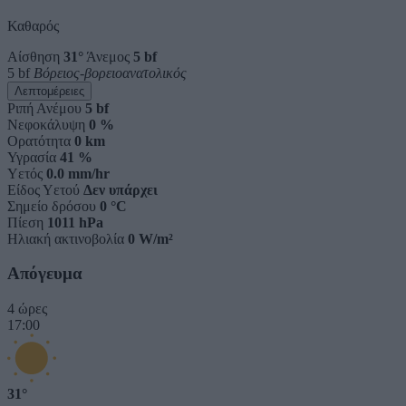
Καθαρός
Αίσθηση
31°
Άνεμος
5 bf
5 bf
Βόρειος-βορειοανατολικός
Λεπτομέρειες
Ριπή Ανέμου
5 bf
Νεφοκάλυψη
0 %
Ορατότητα
0 km
Υγρασία
41 %
Υετός
0.0 mm/hr
Είδος Υετού
Δεν υπάρχει
Σημείο δρόσου
0 °C
Πίεση
1011 hPa
Ηλιακή ακτινοβολία
0 W/m²
Απόγευμα
4 ώρες
17:00
31°