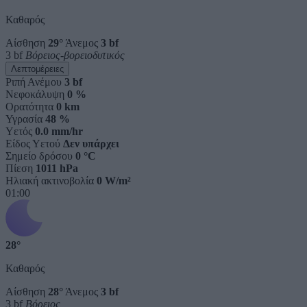
Καθαρός
Αίσθηση
29°
Άνεμος
3 bf
3 bf
Βόρειος-βορειοδυτικός
Λεπτομέρειες
Ριπή Ανέμου
3 bf
Νεφοκάλυψη
0 %
Ορατότητα
0 km
Υγρασία
48 %
Υετός
0.0 mm/hr
Είδος Υετού
Δεν υπάρχει
Σημείο δρόσου
0 °C
Πίεση
1011 hPa
Ηλιακή ακτινοβολία
0 W/m²
01:00
28°
Καθαρός
Αίσθηση
28°
Άνεμος
3 bf
3 bf
Βόρειος