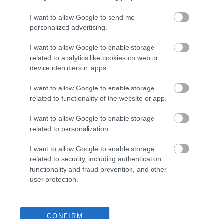
Υετός
0.0 mm/hr
Είδος Υετού
Δεν υπάρχει
I want to allow Google to send me
Σημείο δρόσου
0 °C
personalized advertising.
Πίεση
1011 hPa
Ηλιακή ακτινοβολία
0 W/m²
I want to allow Google to enable storage
20:00
related to analytics like cookies on web or
device identifiers in apps.
30°
I want to allow Google to enable storage
related to functionality of the website or app.
Καθαρός
I want to allow Google to enable storage
Αίσθηση
30°
Άνεμος
4 bf
related to personalization.
4 bf
Βόρειος-βορειοανατολικός
Λεπτομέρειες
Ριπή Ανέμου
I want to allow Google to enable storage
4 bf
Νεφοκάλυψη
0 %
related to security, including authentication
Ορατότητα
0 km
functionality and fraud prevention, and other
Υγρασία
44 %
user protection.
Υετός
0.0 mm/hr
Είδος Υετού
Δεν υπάρχει
Σημείο δρόσου
0 °C
Πίεση
1011 hPa
CONFIRM