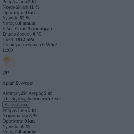
Ριπή Ανέμου
5 bf
Νεφοκάλυψη
11 %
Ορατότητα
0 km
Υγρασία
52 %
Υετός
0.0 mm/hr
Είδος Υετού
Δεν υπάρχει
Σημείο δρόσου
0 °C
Πίεση
1012 hPa
Ηλιακή ακτινοβολία
0 W/m²
11:00
29°
Αραιή Συννεφιά
Αίσθηση
29°
Άνεμος
5 bf
5 bf
Βόρειος-βορειοανατολικός
Λεπτομέρειες
Ριπή Ανέμου
5 bf
Νεφοκάλυψη
8 %
Ορατότητα
0 km
Υγρασία
50 %
Υετός
0.0 mm/hr