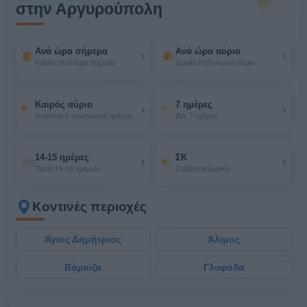
στην Αργυρούπολη
Ανά ώρα σήμερα
Ανά ώρα αύριο
›
›
Καιρός ανά ώρα σήμερα
Ωριαία πρόγνωση αύριο
Καιρός αύριο
7 ημέρες
›
›
Αναλυτική πρόγνωση ημέρας
Δες 7 ημέρες
14-15 ημέρες
ΣΚ
›
›
Τάση 14-15 ημερών
Σαββατοκύριακο
Κοντινές περιοχές
Άγιος Δημήτριος
Άλιμος
Βάρκιζα
Γλυφάδα