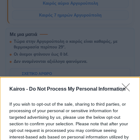
Καιρός αύριο Αργυρούπολη
Καιρός 7 ημερών Αργυρούπολη
Με μια ματιά
Τώρα στην Αργυρούπολη ο καιρός είναι καθαρός, με
θερμοκρασία περίπου 29°.
Οι άνεμοι φτάνουν έως 0 bf.
Δεν αναμένονται αξιόλογα φαινόμενα.
ΣΧΕΤΙΚΌ ΆΡΘΡΟ
Ήπιο Καλοκαιρινό Διήμερο στην Ελλάδα: 2-
3 Αυγούστου 2026
A
Kairos -
Do Not Process My Personal Information
Καιρός σήμερα και αύριο σε Αθήνα, Θεσσαλονίκη
και Ελλάδα: θερμοκρασία, άνεμοι, μποφόρ,
πιθανότητα βροχής και σημεία προσοχής.
If you wish to opt-out of the sale, sharing to third parties, or
processing of your personal or sensitive information for
targeted advertising by us, please use the below opt-out
section to confirm your selection. Please note that after your
Σήμερα στην
opt-out request is processed you may continue seeing
Αργυρούπολη
interest-based ads based on personal information utilized by