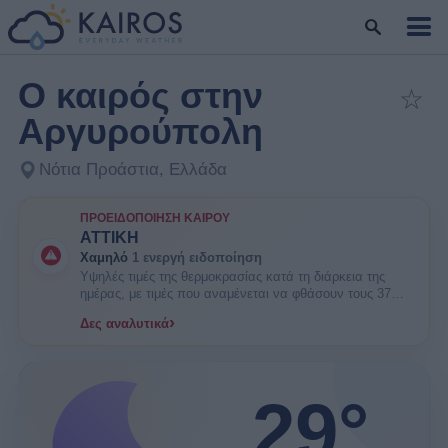
Ο καιρός στην
☆
Πρ
Αργυρούπολη
Νότια Προάστια, Ελλάδα
ΠΡΟΕΙΔΟΠΟΊΗΣΗ ΚΑΙΡΟΎ
ΑΤΤΙΚΗ
Χαμηλό
1 ενεργή ειδοποίηση
Υψηλές τιμές της θερμοκρασίας κατά τη διάρκεια της
ημέρας, με τιμές που αναμένεται να φθάσουν τους 37
βαθμούς Κελσίου. ΕΝΗΜΕΡΩΘΕΙΤΕ. Είναι πιθανοί
›
Δες αναλυτικά
κάποιοι κίνδυνοι υγείας στις ευπαθείς ομάδες πληθυσμού
όπως οι ηλικιωμένοι και τα μικρά παιδιά.
29°