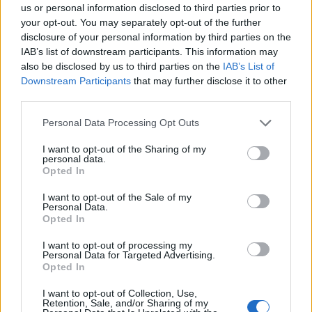
us or personal information disclosed to third parties prior to
Αυξημένη συννεφιά, 24°–34°, άνεμοι έως 3 bf. Δεν
your opt-out. You may separately opt-out of the further
disclosure of your personal information by third parties on the
αναμένονται αξιόλογα φαινόμενα.
IAB’s list of downstream participants. This information may
also be disclosed by us to third parties on the
IAB’s List of
Πρωί
Μεσημέρι
Downstream Participants
that may further disclose it to other
third parties.
Please note that this website/app uses one or more Google
32°
34°
Personal Data Processing Opt Outs
services and may gather and store information including but
not limited to your visit or usage behaviour. You may click to
I want to opt-out of the Sharing of my
Καθαρός
Αυξημένη Συννεφιά
personal data.
grant or deny consent to Google and its third-party tags to
Άνεμος
1 bf
Άνεμος
2 bf
Opted In
use your data for below specified purposes in below Google
consent section.
I want to opt-out of the Sale of my
Απόγευμα
Βράδυ
Personal Data.
Opted In
I want to opt-out of processing my
33°
29°
Personal Data for Targeted Advertising.
Opted In
Καθαρός
Καθαρός
I want to opt-out of Collection, Use,
Άνεμος
3 bf
Άνεμος
1 bf
Retention, Sale, and/or Sharing of my