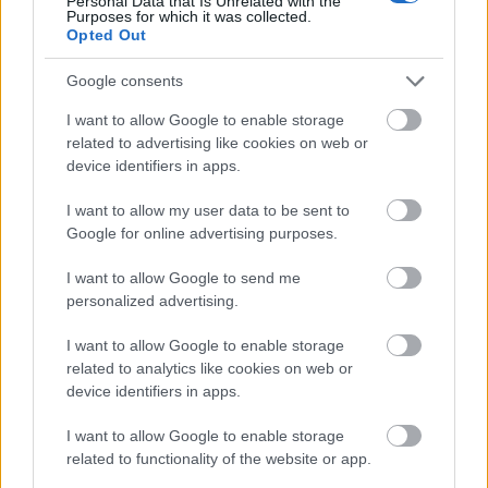
Personal Data that Is Unrelated with the
Purposes for which it was collected.
Opted Out
Καιρός ανά ώρα σήμερα
→
Google consents
I want to allow Google to enable storage
related to advertising like cookies on web or
Οι επόμενες ώρες
device identifiers in apps.
I want to allow my user data to be sent to
01:00
02:00
03:00
Google for online advertising purposes.
I want to allow Google to send me
personalized advertising.
26°
26°
25°
I want to allow Google to enable storage
related to analytics like cookies on web or
2 bf
1 bf
1 bf
device identifiers in apps.
I want to allow Google to enable storage
related to functionality of the website or app.