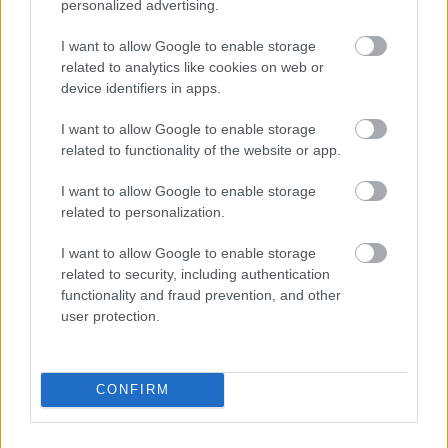
personalized advertising.
I want to allow Google to enable storage
related to analytics like cookies on web or
device identifiers in apps.
I want to allow Google to enable storage
related to functionality of the website or app.
I want to allow Google to enable storage
related to personalization.
Τώρα & σήμερα
Τρέχουσες
συνθήκες και πρόγνωση ημέρας
›
I want to allow Google to enable storage
related to security, including authentication
functionality and fraud prevention, and other
user protection.
CONFIRM
Ανά ώρα σήμερα
Καιρός ανά ώρα
σήμερα
›