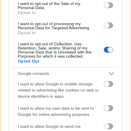
consent section.
›
I want to opt-out of the Sale of my
ΣΑΒ
15/08
Personal Data.
Opted In
I want to opt-out of processing my
Personal Data for Targeted Advertising.
23°
/
23°
Αραιή Συννεφιά
Opted In
6 bf
Β
›
I want to opt-out of Collection, Use,
ΚΥΡ
16/08
Retention, Sale, and/or Sharing of my
Personal Data that Is Unrelated with the
Purposes for which it was collected.
Opted Out
22°
/
24°
Καθαρός καιρός
6 bf
ΒΒΔ
Google consents
›
I want to allow Google to enable storage
Περισσότερα για τον καιρό στη Σύρο
related to advertising like cookies on web or
device identifiers in apps.
I want to allow my user data to be sent to
Google for online advertising purposes.
I want to allow Google to send me