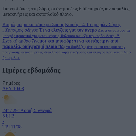
Για νησί όπως στη Σύρο, οι άνεμοι έως 6 bf επηρεάζουν παραλίες,
μετακινήσεις και ακτοπλοϊκό πλάνο.
Καιρός τώρα και σήμερα Σύρος
Καιρός 14-15 ημερών Σύρος
i
Χρήσιμος οδηγός
Τι να ελέγξεις για τον άνεμο
Δες τι σημαίνουν τα
A
μποφόρ πρακτικά για μετακινήσεις, θάλασσα και εξωτερικές δουλειές.
Σχετικό άρθρο
Άνεμοι και μποφόρ: τι να κοιτάς πριν από
παραλία, οδήγηση ή πλοίο
Πώς να διαβάζεις άνεμο και μποφόρ στην
πρόγνωση: ένταση, ριπές, διεύθυνση, ώρα ενίσχυσης και έλεγχος πριν από πλοίο
ή παραλία.
Ημέρες εβδομάδας
7 ημέρες
ΔΕΥ
10/08
24°
/
29°
Αραιή Συννεφιά
5 bf
Β
›
ΤΡΙ
11/08