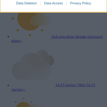
Data Deletion
Data Access
Privacy Policy
Ανά ώρα αύριο
Ωριαία πρόγνωση
αύριο
›
14-15 ημέρες
Τάση 14-15
ημερών
›