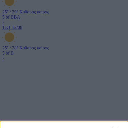
25°
/
29°
Καθαρός καιρός
5 bf
ΒΒΑ
›
ΤΕΤ
12/08
25°
/
28°
Καθαρός καιρός
5 bf
Β
›