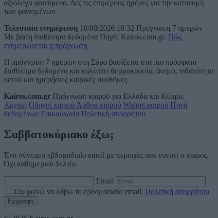
αξιόλογα φαινόμενα. Δες τις επιμέρους ημέρες για την κατανομή
των φαινομένων.
Τελευταία ενημέρωση
10/08/2026 18:32
Πρόγνωση 7 ημερών
Με βάση διαθέσιμα δεδομένα
Πηγή: Kairos.com.gr.
Πώς
ενημερώνεται η πρόγνωση
Η πρόγνωση 7 ημερών στη Σύρο βασίζεται στα πιο πρόσφατα
διαθέσιμα δεδομένα και καλύπτει θερμοκρασία, άνεμο, πιθανότητα
υετού και ημερήσιες καιρικές συνθήκες.
Kairos.com.gr
Πρόγνωση καιρού για Ελλάδα και Κύπρο.
Αρχική
Οδηγοί καιρού
Άρθρα καιρού
Widget καιρού
Πηγή
δεδομένων
Επικοινωνία
Πολιτική απορρήτου
Σαββατοκύριακο έξω;
Ένα σύντομο εβδομαδιαίο email με περιοχές που ευνοεί ο καιρός.
Όχι καθημερινό δελτίο.
Email
Συμφωνώ να λάβω το εβδομαδιαίο email.
Πολιτική απορρήτου