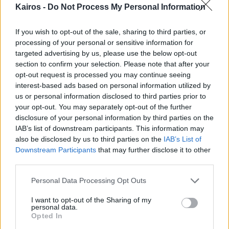
Kairos -
Do Not Process My Personal Information
If you wish to opt-out of the sale, sharing to third parties, or
processing of your personal or sensitive information for
targeted advertising by us, please use the below opt-out
section to confirm your selection. Please note that after your
opt-out request is processed you may continue seeing
interest-based ads based on personal information utilized by
us or personal information disclosed to third parties prior to
your opt-out. You may separately opt-out of the further
ΠΕΜ
13/08
disclosure of your personal information by third parties on the
IAB’s list of downstream participants. This information may
also be disclosed by us to third parties on the
IAB’s List of
Downstream Participants
that may further disclose it to other
24°
/
29°
Αραιή Συννεφιά
5 bf
Β
third parties.
›
ΠΑΡ
14/08
Please note that this website/app uses one or more Google
Personal Data Processing Opt Outs
services and may gather and store information including but
not limited to your visit or usage behaviour. You may click to
I want to opt-out of the Sharing of my
personal data.
grant or deny consent to Google and its third-party tags to
23°
/
26°
Αραιή Συννεφιά
Opted In
use your data for below specified purposes in below Google
5 bf
Β