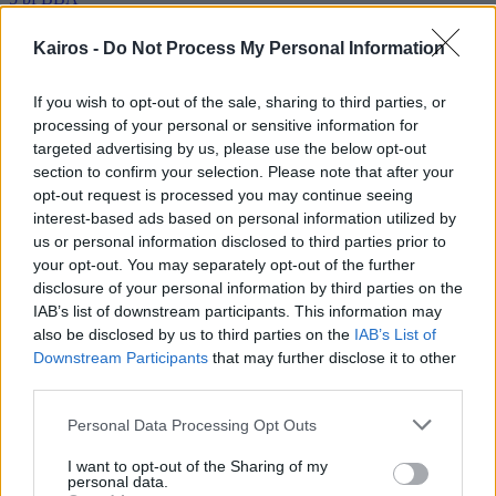
›
ΤΡΙ
11/08
Kairos -
Do Not Process My Personal Information
If you wish to opt-out of the sale, sharing to third parties, or
25°
/
29°
Καθαρός καιρός
processing of your personal or sensitive information for
5 bf
ΒΒΑ
targeted advertising by us, please use the below opt-out
›
section to confirm your selection. Please note that after your
ΤΕΤ
12/08
opt-out request is processed you may continue seeing
interest-based ads based on personal information utilized by
us or personal information disclosed to third parties prior to
24°
/
28°
Καθαρός καιρός
your opt-out. You may separately opt-out of the further
4 bf
Β
disclosure of your personal information by third parties on the
›
IAB’s list of downstream participants. This information may
ΠΕΜ
13/08
also be disclosed by us to third parties on the
IAB’s List of
Downstream Participants
that may further disclose it to other
third parties.
24°
/
29°
Καθαρός καιρός
5 bf
Β
Please note that this website/app uses one or more Google
Personal Data Processing Opt Outs
›
services and may gather and store information including but
ΠΑΡ
14/08
not limited to your visit or usage behaviour. You may click to
I want to opt-out of the Sharing of my
personal data.
grant or deny consent to Google and its third-party tags to