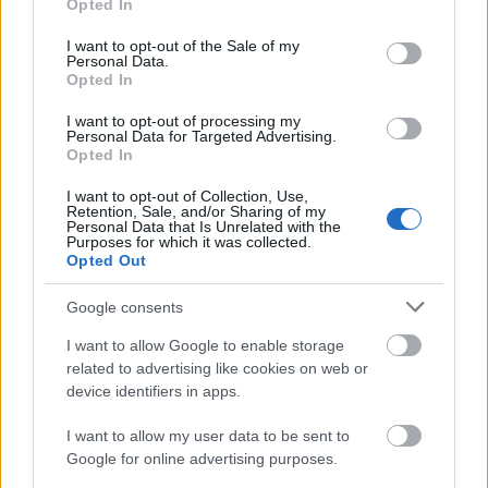
Opted In
use your data for below specified purposes in below Google
23°
/
27°
Καθαρός καιρός
consent section.
I want to opt-out of the Sale of my
5 bf
Β
Personal Data.
›
Opted In
ΣΑΒ
15/08
I want to opt-out of processing my
Personal Data for Targeted Advertising.
Opted In
22°
/
25°
Καθαρός καιρός
7 bf
Β
I want to opt-out of Collection, Use,
Retention, Sale, and/or Sharing of my
›
Personal Data that Is Unrelated with the
Purposes for which it was collected.
Opted Out
Google consents
I want to allow Google to enable storage
related to advertising like cookies on web or
device identifiers in apps.
I want to allow my user data to be sent to
Google for online advertising purposes.