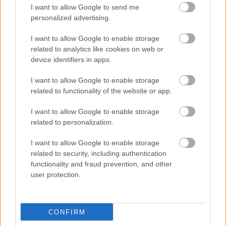
I want to allow Google to send me
personalized advertising.
I want to allow Google to enable storage
related to analytics like cookies on web or
device identifiers in apps.
I want to allow Google to enable storage
related to functionality of the website or app.
ΚΥΡ
16/08
I want to allow Google to enable storage
related to personalization.
I want to allow Google to enable storage
22°
/
25°
Καθαρός καιρός
related to security, including authentication
6 bf
Β
›
functionality and fraud prevention, and other
ΔΕΥ
17/08
user protection.
23°
/
25°
Καθαρός καιρός
CONFIRM
5 bf
Β