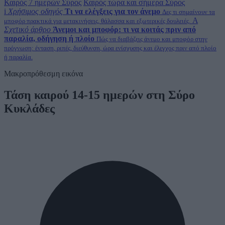
Καιρός 7 ημερών Σύρος
Καιρός τώρα και σήμερα Σύρος
i
Χρήσιμος οδηγός
Τι να ελέγξεις για τον άνεμο
Δες τι σημαίνουν τα
A
μποφόρ πρακτικά για μετακινήσεις, θάλασσα και εξωτερικές δουλειές.
Σχετικό άρθρο
Άνεμοι και μποφόρ: τι να κοιτάς πριν από
παραλία, οδήγηση ή πλοίο
Πώς να διαβάζεις άνεμο και μποφόρ στην
πρόγνωση: ένταση, ριπές, διεύθυνση, ώρα ενίσχυσης και έλεγχος πριν από πλοίο
ή παραλία.
Μακροπρόθεσμη εικόνα
Τάση καιρού 14-15 ημερών στη Σύρο
Κυκλάδες