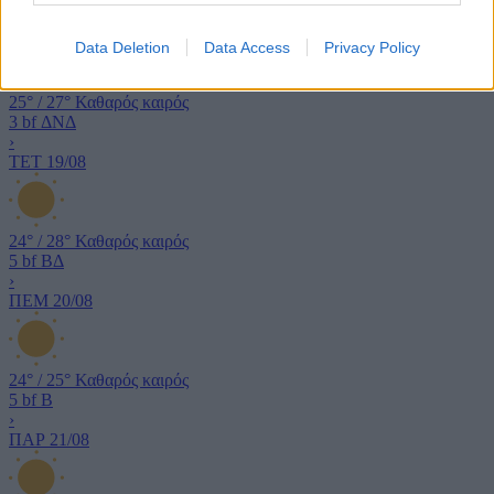
›
ΤΡΙ
18/08
Data Deletion
Data Access
Privacy Policy
25°
/
27°
Καθαρός καιρός
3 bf
ΔΝΔ
›
ΤΕΤ
19/08
24°
/
28°
Καθαρός καιρός
5 bf
ΒΔ
›
ΠΕΜ
20/08
24°
/
25°
Καθαρός καιρός
5 bf
Β
›
ΠΑΡ
21/08