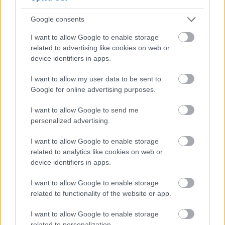
34°
31°
Google consents
Αυξημένη Συννεφιά
I want to allow Google to enable storage
Άνεμος
2 bf
Ανατολικός-νοτιοανατολικός
related to advertising like cookies on web or
Αισθητή
31° / 33°
device identifiers in apps.
I want to allow my user data to be sent to
Βράδυ
Google for online advertising purposes.
I want to allow Google to send me
28°
23°
personalized advertising.
Αυξημένη Συννεφιά
I want to allow Google to enable storage
Άνεμος
2 bf
Βορειοανατολικός
related to analytics like cookies on web or
Αισθητή
22° / 28°
device identifiers in apps.
I want to allow Google to enable storage
related to functionality of the website or app.
I want to allow Google to enable storage
related to personalization.