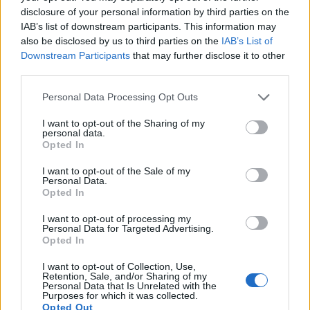
disclosure of your personal information by third parties on the
IAB’s list of downstream participants. This information may
32°
25°
also be disclosed by us to third parties on the
IAB’s List of
Αραιή Συννεφιά
Downstream Participants
that may further disclose it to other
Άνεμος
2 bf
Βορειοανατολικός
third parties.
Αισθητή
24° / 31°
Please note that this website/app uses one or more Google
Personal Data Processing Opt Outs
services and may gather and store information including but
not limited to your visit or usage behaviour. You may click to
I want to opt-out of the Sharing of my
Μεσημέρι
personal data.
grant or deny consent to Google and its third-party tags to
Opted In
use your data for below specified purposes in below Google
consent section.
I want to opt-out of the Sale of my
36°
33°
Personal Data.
Opted In
Καθαρός καιρός
Άνεμος
2 bf
Βορειοδυτικός
I want to opt-out of processing my
Personal Data for Targeted Advertising.
Αισθητή
32° / 35°
Opted In
I want to opt-out of Collection, Use,
Απόγευμα
Retention, Sale, and/or Sharing of my
Personal Data that Is Unrelated with the
Purposes for which it was collected.
Opted Out