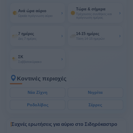
Τώρα & σήμερα
Ανά ώρα αύριο
›
›
Τρέχουσες συνθήκες και
Ωριαία πρόγνωση αύριο
πρόγνωση ημέρας
7 ημέρες
14-15 ημέρες
›
›
Δες 7 ημέρες
Τάση 14-15 ημερών
ΣΚ
›
Σαββατοκύριακο
Κοντινές περιοχές
Νέα Ζίχνη
Νιγρίτα
Ροδολίβος
Σέρρες
Συχνές ερωτήσεις για αύριο στο Σιδηρόκαστρο