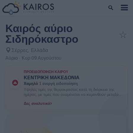
Καιρός αύριο
☆
Σιδηρόκαστρο
Προσ
Σέρρες, Ελλάδα
Αύριο · Κυρ 09 Αυγούστου
ΠΡΟΕΙΔΟΠΟΊΗΣΗ ΚΑΙΡΟΎ
ΚΕΝΤΡΙΚΗ ΜΑΚΕΔΟΝΙΑ
Χαμηλό
1 ενεργή ειδοποίηση
Υψηλές τιμές της θερμοκρασίας κατά τη διάρκεια της
ημέρας, με τιμές που αναμένεται να κυμανθούν μεταξύ
35 και 38 βαθμών Κελσίου. ΕΝΗΜΕΡΩΘΕΙΤΕ. Είναι
›
Δες αναλυτικά
πιθανοί κάποιοι κίνδυνοι υγείας στις ευπαθείς ομάδες
πληθυσμού όπως οι ηλικιωμένοι και τα μικρά παιδιά.