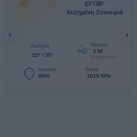
23°
/
36°
Αυξημένη Συννεφιά
‹
›
Άνεμος
Αισθητή
2 bf
22° / 35°
Βορειοδυτικός
Υγρασία
Πίεση
69%
1015 hPa