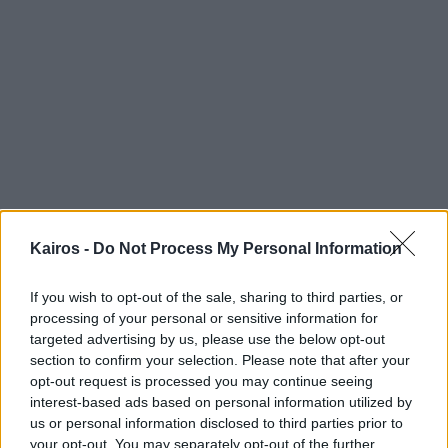
Kairos -
Do Not Process My Personal Information
If you wish to opt-out of the sale, sharing to third parties, or
processing of your personal or sensitive information for
targeted advertising by us, please use the below opt-out
section to confirm your selection. Please note that after your
Αύριο ανά μέρος της ημέρας
opt-out request is processed you may continue seeing
interest-based ads based on personal information utilized by
Πρωί
us or personal information disclosed to third parties prior to
your opt-out. You may separately opt-out of the further