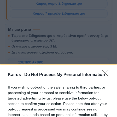
Καιρός αύριο Σιδηρόκαστρο
Καιρός 7 ημερών Σιδηρόκαστρο
Με μια ματιά
Τώρα στο Σιδηρόκαστρο ο καιρός είναι αραιή συννεφιά, με
θερμοκρασία περίπου 32°.
Οι άνεμοι φτάνουν έως 3 bf.
Δεν αναμένονται αξιόλογα φαινόμενα.
ΣΧΕΤΙΚΌ ΆΡΘΡΟ
Ήπιο Καλοκαιρινό Διήμερο στην Ελλάδα: 2-
3 Αυγούστου 2026
Kairos -
Do Not Process My Personal Information
A
Καιρός σήμερα και αύριο σε Αθήνα, Θεσσαλονίκη
και Ελλάδα: θερμοκρασία, άνεμοι, μποφόρ,
πιθανότητα βροχής και σημεία προσοχής.
If you wish to opt-out of the sale, sharing to third parties, or
processing of your personal or sensitive information for
targeted advertising by us, please use the below opt-out
section to confirm your selection. Please note that after your
Σήμερα στο
opt-out request is processed you may continue seeing
Σιδηρόκαστρο
interest-based ads based on personal information utilized by