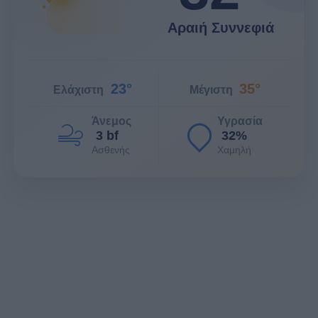
Αραιή Συννεφιά
23°
35°
Ελάχιστη
Μέγιστη
Άνεμος
Υγρασία
3 bf
32%
Ασθενής
Χαμηλή