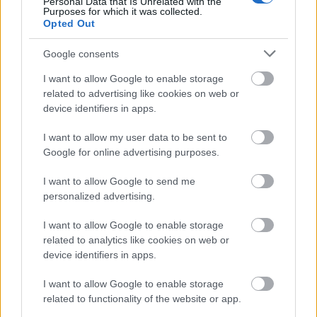
Personal Data that Is Unrelated with the
Purposes for which it was collected.
Opted Out
Καιρός ανά ώρα σήμερα
→
Google consents
I want to allow Google to enable storage
related to advertising like cookies on web or
Οι επόμενες ώρες
device identifiers in apps.
I want to allow my user data to be sent to
16:00
17:00
18:00
Google for online advertising purposes.
I want to allow Google to send me
personalized advertising.
35°
34°
34°
I want to allow Google to enable storage
related to analytics like cookies on web or
3 bf
2 bf
2 bf
device identifiers in apps.
I want to allow Google to enable storage
related to functionality of the website or app.