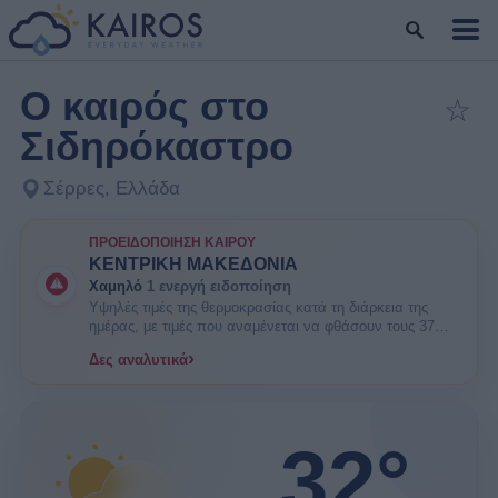
Ο καιρός στο
☆
Πρ
Σιδηρόκαστρο
Σέρρες, Ελλάδα
ΠΡΟΕΙΔΟΠΟΊΗΣΗ ΚΑΙΡΟΎ
ΚΕΝΤΡΙΚΗ ΜΑΚΕΔΟΝΙΑ
Χαμηλό
1 ενεργή ειδοποίηση
Υψηλές τιμές της θερμοκρασίας κατά τη διάρκεια της
ημέρας, με τιμές που αναμένεται να φθάσουν τους 37
βαθμούς Κελσίου. ΕΝΗΜΕΡΩΘΕΙΤΕ. Είναι πιθανοί
›
Δες αναλυτικά
κάποιοι κίνδυνοι υγείας στις ευπαθείς ομάδες πληθυσμού
όπως οι ηλικιωμένοι και τα μικρά παιδιά.
32°