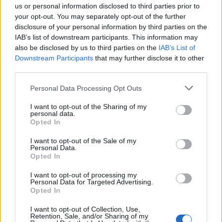
us or personal information disclosed to third parties prior to
your opt-out. You may separately opt-out of the further
Αυξημένη συννεφιά, 23°–35°, άνεμοι έως 3 bf. Δεν
disclosure of your personal information by third parties on the
αναμένονται αξιόλογα φαινόμενα.
IAB’s list of downstream participants. This information may
also be disclosed by us to third parties on the
IAB’s List of
Πρωί
Μεσημέρι
Downstream Participants
that may further disclose it to other
third parties.
Please note that this website/app uses one or more Google
31°
35°
Personal Data Processing Opt Outs
services and may gather and store information including but
not limited to your visit or usage behaviour. You may click to
I want to opt-out of the Sharing of my
Αυξημένη Συννεφιά
Αραιή Συννεφιά
personal data.
grant or deny consent to Google and its third-party tags to
Άνεμος
2 bf
Άνεμος
3 bf
Opted In
use your data for below specified purposes in below Google
consent section.
I want to opt-out of the Sale of my
Απόγευμα
Βράδυ
Personal Data.
Opted In
I want to opt-out of processing my
34°
30°
Personal Data for Targeted Advertising.
Opted In
Αραιή Συννεφιά
Καθαρός
I want to opt-out of Collection, Use,
Άνεμος
2 bf
Άνεμος
2 bf
Retention, Sale, and/or Sharing of my