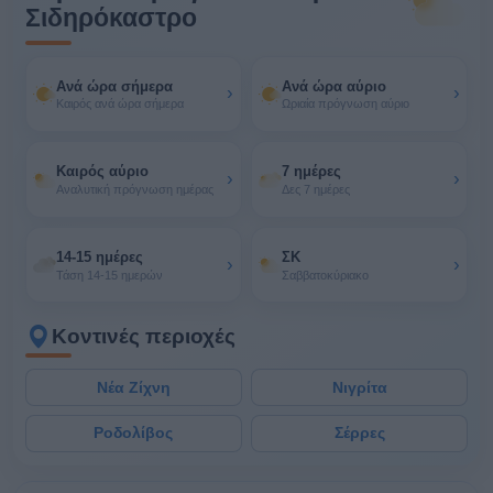
Σιδηρόκαστρο
Ανά ώρα σήμερα
Ανά ώρα αύριο
›
›
Καιρός ανά ώρα σήμερα
Ωριαία πρόγνωση αύριο
Καιρός αύριο
7 ημέρες
›
›
Αναλυτική πρόγνωση ημέρας
Δες 7 ημέρες
14-15 ημέρες
ΣΚ
›
›
Τάση 14-15 ημερών
Σαββατοκύριακο
Κοντινές περιοχές
Νέα Ζίχνη
Νιγρίτα
Ροδολίβος
Σέρρες