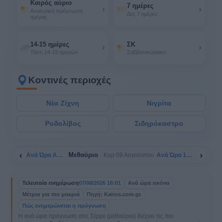
Καιρός αύριο
7 ημέρες
›
›
Αναλυτική πρόγνωση
Δες 7 ημέρες
ημέρας
14-15 ημέρες
ΣΚ
›
›
Τάση 14-15 ημερών
Σαββατοκύριακο
Κοντινές περιοχές
Νέα Ζίχνη
Νιγρίτα
Ροδολίβος
Σιδηρόκαστρο
‹
›
Μεθαύριο
Ανά Ώρα Αύριο
Ανά Ώρα 10/08
Κυρ 09 Αυγούστου
Τελευταία ενημέρωση
07/08/2026 16:01
Ανά ώρα εικόνα
Μέτρια για πιο μακριά
Πηγή: Kairos.com.gr.
Πώς ενημερώνεται η πρόγνωση
Η ανά ώρα πρόγνωση στις Σέρρε (μεθαύριο) δείχνει τις πιο