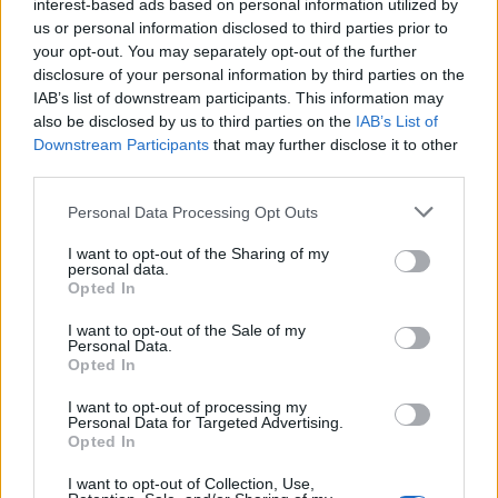
interest-based ads based on personal information utilized by
Αίσθηση
25°
Άνεμος
1 bf
us or personal information disclosed to third parties prior to
your opt-out. You may separately opt-out of the further
26°
disclosure of your personal information by third parties on the
09:00
Αυξημένη Συννεφιά
IAB’s list of downstream participants. This information may
Αίσθηση
25°
Άνεμος
1 bf
also be disclosed by us to third parties on the
IAB’s List of
28°
Downstream Participants
that may further disclose it to other
10:00
Αραιή Συννεφιά
third parties.
Αίσθηση
28°
Άνεμος
1 bf
Please note that this website/app uses one or more Google
Personal Data Processing Opt Outs
31°
services and may gather and store information including but
11:00
Αραιή Συννεφιά
not limited to your visit or usage behaviour. You may click to
I want to opt-out of the Sharing of my
personal data.
Αίσθηση
31°
Άνεμος
1 bf
grant or deny consent to Google and its third-party tags to
Opted In
use your data for below specified purposes in below Google
consent section.
I want to opt-out of the Sale of my
Personal Data.
Opted In
I want to opt-out of processing my
Personal Data for Targeted Advertising.
Opted In
I want to opt-out of Collection, Use,