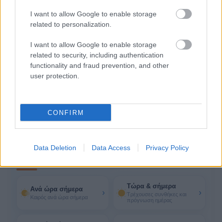
Αίσθηση
33°
Άνεμος
2 bf
I want to allow Google to enable storage
35°
related to personalization.
14:00
Αραιή Συννεφιά
Αίσθηση
34°
Άνεμος
2 bf
I want to allow Google to enable storage
35°
related to security, including authentication
15:00
functionality and fraud prevention, and other
Αυξημένη Συννεφιά
user protection.
Αίσθηση
34°
Άνεμος
1 bf
Δες όλες τις 24 ώρες
14 ακόμη ώρες
CONFIRM
Περισσότερα για τον καιρό
Data Deletion
Data Access
Privacy Policy
στις Σέρρε
Τώρα & σήμερα
Ανά ώρα σήμερα
›
›
Τρέχουσες συνθήκες και
Καιρός ανά ώρα σήμερα
πρόγνωση ημέρας