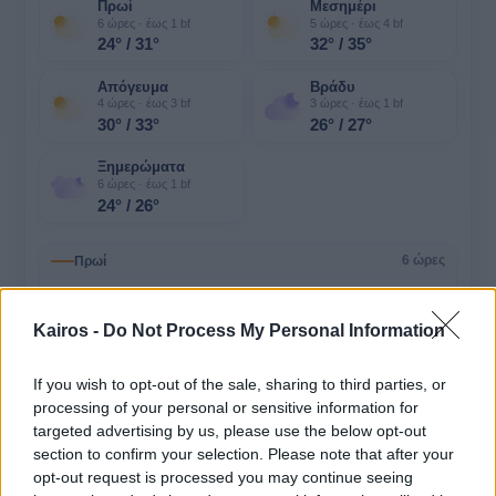
Πρωί
Μεσημέρι
6 ώρες · έως 1 bf
5 ώρες · έως 4 bf
24° / 31°
32° / 35°
Απόγευμα
Βράδυ
4 ώρες · έως 3 bf
3 ώρες · έως 1 bf
30° / 33°
26° / 27°
Ξημερώματα
6 ώρες · έως 1 bf
24° / 26°
Πρωί
6 ώρες
24°
06:00
Αυξημένη Συννεφιά
Kairos -
Do Not Process My Personal Information
Αίσθηση
24°
Άνεμος
1 bf
24°
If you wish to opt-out of the sale, sharing to third parties, or
07:00
processing of your personal or sensitive information for
Αυξημένη Συννεφιά
Αίσθηση
24°
Άνεμος
1 bf
targeted advertising by us, please use the below opt-out
section to confirm your selection. Please note that after your
25°
opt-out request is processed you may continue seeing
08:00
Αυξημένη Συννεφιά