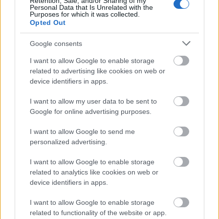
Retention, Sale, and/or Sharing of my
Personal Data that Is Unrelated with the
Purposes for which it was collected.
Opted Out
Google consents
I want to allow Google to enable storage
related to advertising like cookies on web or
device identifiers in apps.
I want to allow my user data to be sent to
Google for online advertising purposes.
I want to allow Google to send me
personalized advertising.
Μεσημέρι
4 ώρες
I want to allow Google to enable storage
33°
related to analytics like cookies on web or
12:00
Καθαρός
device identifiers in apps.
Αίσθηση
33°
Άνεμος
2 bf
34°
I want to allow Google to enable storage
13:00
Αραιή Συννεφιά
related to functionality of the website or app.