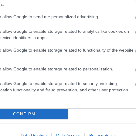
s.
to allow Google to send me personalized advertising.
o allow Google to enable storage related to analytics like cookies on
evice identifiers in apps.
o allow Google to enable storage related to functionality of the website
ις για τον καιρό Σαββατοκύριακο στη Σέριφο Κυκλάδες
 θα κάνει το Σαββατοκύριακο στη 
o allow Google to enable storage related to personalization.
;
o allow Google to enable storage related to security, including
cation functionality and fraud prevention, and other user protection.
κο στη Σέριφο Κυκλάδες η θερμοκρασία κυμαίνεται περίπου απ
ιστη είναι περίπου 29°, ενώ η Κυριακή περίπου 28°.
ρα φαίνεται καλύτερη για το ΣΚ σ
CONFIRM
;
αίνεται το Σάββατο, με έως 29° και άνεμος 4 bf.
Data Deletion
Data Access
Privacy Policy