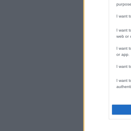
purpose
I want 
I want t
web or d
I want t
or app.
Συχνές ερωτήσε
Τι καιρό
I want t
Κυκλάδες
I want t
authenti
Το Σαββατοκύρια
Το Σάββατο η μέγ
Ποια ημέ
Κυκλάδες
Καλύτερη ημέρα φ