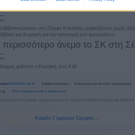
ι το Σαββατοκύριακο στη Σέριφο
;
αββατοκύριακου στη Σέριφο Κυκλάδες εμφανίζονται χωρίς αξι
άββατο και Κυριακή για την κατανομή των φαινομένων.
ι περισσότερο άνεμο το ΣΚ στη Σ
;
άνεμος φαίνεται η Κυριακή, έως 6 bf.
ρωση
05/08/2026 18:31
Σαββατοκύριακο
Καλύτερη κοντά στην ημερομηνία
.gr.
Πώς ενημερώνεται η πρόγνωση
κύριακου στη Σέριφο ενημερώνεται με τα νεότερα διαθέσιμα στοιχεία για Σάββατο 
→
Καιρός 7 ημερών Σέριφος