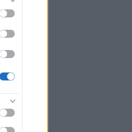
2 ημέρες
›
›