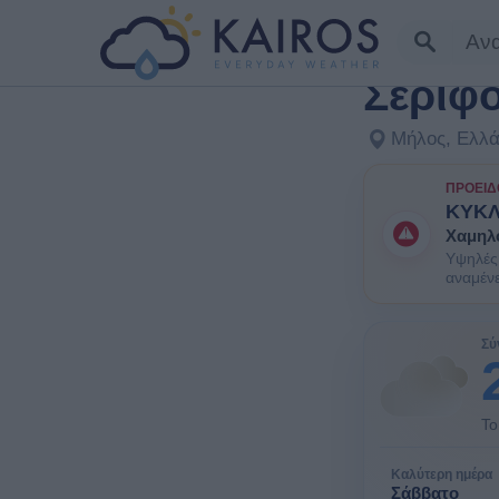
ΣΕ ΜΊΑ ΜΑΤΙΆ
Σέριφ
Μήλος, Ελλ
ΠΡΟΕΙΔ
ΚΥΚ
Χαμηλ
Υψηλές 
αναμέν
Είναι π
όπως οι
Σύ
Το
Καλύτερη ημέρα
Σάββατο