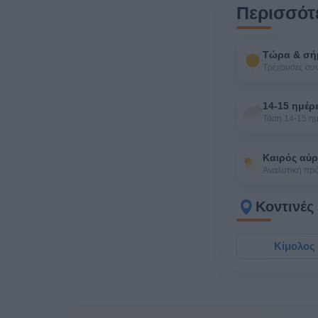
Περισσότε
Τώρα & σή
Τρέχουσες συ
14-15 ημέρ
Τάση 14-15 η
Καιρός αύρ
Αναλυτική πρ
Κοντινές
Κίμολος