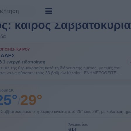
ος: καιρός Σαββατοκύρι
άδα
ΟΠΟΊΗΣΗ ΚΑΙΡΟΎ
ΛΑΔΕΣ
ό
1 ενεργή ειδοποίηση
τιμές της θερμοκρασίας κατά τη διάρκεια της ημέρας, με τιμές που
εται να να φθάσουν τους 33 βαθμών Κελσίου. ΕΝΗΜΕΡΩΘΕΙΤΕ.
ιθανοί κάποιοι κίνδυνοι υγείας στις ευπαθείς ομάδες πληθυσμού
 ηλικιωμένοι και τα μικρά παιδιά.
νοψη ΣΚ
25°
29°
/
 Σαββατοκύριακο στη Σέριφο κινείται από 25° έως 29°, με καλύτερη ημ
Άνεμος έως
6 bf