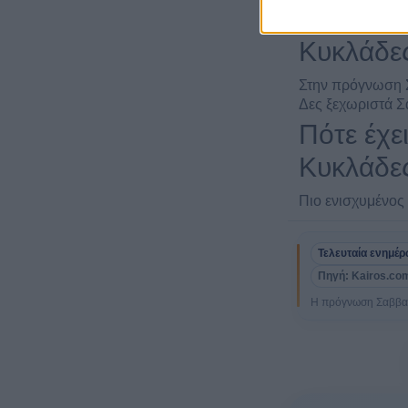
Θα βρέξε
Κυκλάδες
Στην πρόγνωση Σ
Δες ξεχωριστά Σ
Πότε έχε
Κυκλάδες
Πιο ενισχυμένος 
Τελευταία ενημέ
Πηγή: Kairos.com
Η πρόγνωση Σαββατο