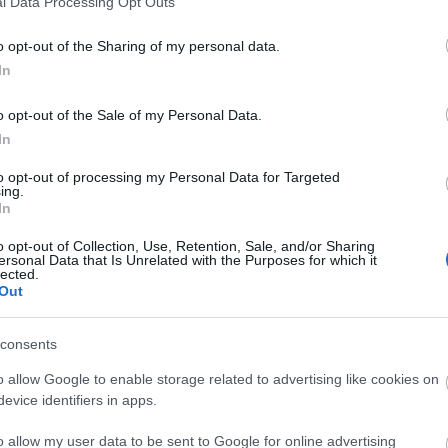
l Data Processing Opt Outs
Διαφορά θερμοκρασίας
↓
ιόλογα φαινόμενα
1° διαφορά
αι αξιόλογα φαινόμενα στο ΣΚ
Πιο δροσερή ημέρα: Κυριακή
o opt-out of the Sharing of my personal data.
In
και Κυριακή
o opt-out of the Sale of my Personal Data.
In
25°
29°
Συννεφιά
/
to opt-out of processing my Personal Data for Targeted
ing.
4 bf
ΒΔ
In
o opt-out of Collection, Use, Retention, Sale, and/or Sharing
26°
28°
Καθαρός καιρός
/
ersonal Data that Is Unrelated with the Purposes for which it
lected.
6 bf
Β
Out
consents
o allow Google to enable storage related to advertising like cookies on
evice identifiers in apps.
o allow my user data to be sent to Google for online advertising