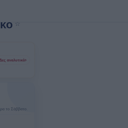
ακο
☆
Προσθήκη στα αγαπημένα
›
Δες αναλυτικά
έρα το Σάββατο.