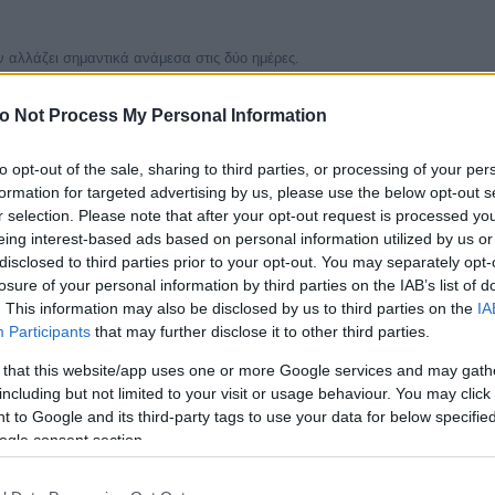
 αλλάζει σημαντικά ανάμεσα στις δύο ημέρες.
ιόλογα φαινόμενα στο ΣΚ
o Not Process My Personal Information
ΟΔΗΓΌΣ
ξεις για τον άνεμο
αίνουν τα μποφόρ πρακτικά για μετακινήσεις, θάλασσα και εξωτερικές δ
to opt-out of the sale, sharing to third parties, or processing of your per
formation for targeted advertising by us, please use the below opt-out s
r selection. Please note that after your opt-out request is processed y
ΡΘΡΟ
ι μποφόρ: τι να κοιτάς πριν από παραλία, οδήγηση ή πλοίο
eing interest-based ads based on personal information utilized by us or
βάζεις άνεμο και μποφόρ στην πρόγνωση: ένταση, ριπές, διεύθυνση, 
disclosed to third parties prior to your opt-out. You may separately opt-
και έλεγχος πριν από πλοίο ή παραλία.
losure of your personal information by third parties on the IAB’s list of
. This information may also be disclosed by us to third parties on the
IA
Participants
that may further disclose it to other third parties.
 that this website/app uses one or more Google services and may gath
ατοκύριακου στη Σέριφο Κυκλάδες
including but not limited to your visit or usage behaviour. You may click 
 to Google and its third-party tags to use your data for below specifi
μέρα
Άνεμος
↗
2 bf διαφορά
ogle consent section.
 άνεμος 4 bf
Πιο δυνατός άνεμος: Κυριακή, έω