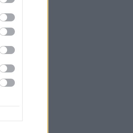
Σέριφο
ό 25° έως 29°.
τη Σέριφο