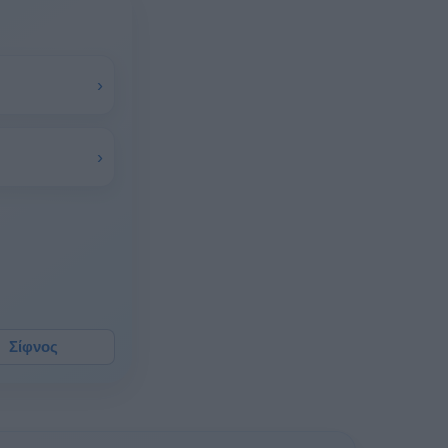
›
›
Σίφνος