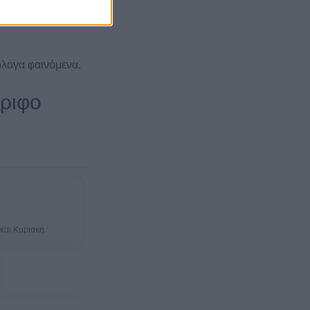
όλογα φαινόμενα.
έριφο
και Κυριακή.