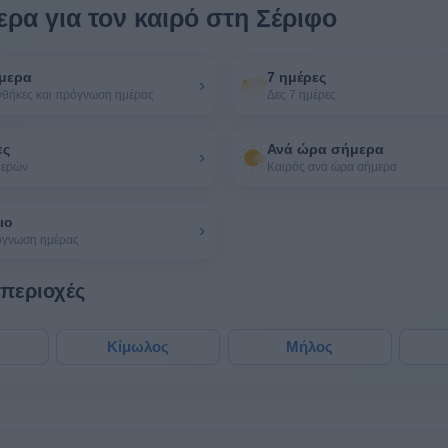
ρα για τον καιρό στη Σέριφο
μερα
7 ημέρες
›
νθήκες και πρόγνωση ημέρας
Δες 7 ημέρες
ες
Ανά ώρα σήμερα
›
μερών
Καιρός ανά ώρα σήμερα
ιο
›
όγνωση ημέρας
 περιοχές
Κίμωλος
Μήλος