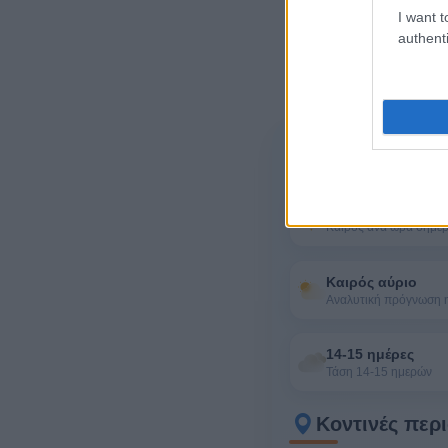
I want t
authenti
Περισσότερα 
Ανά ώρα σήμερα
Καιρός ανά ώρα σήμε
Καιρός αύριο
Αναλυτική πρόγνωση 
14-15 ημέρες
Τάση 14-15 ημερών
Κοντινές περ