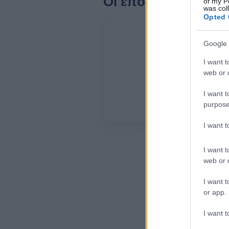
Οι επόμενες ώρες
of my P
was col
Opted 
07:00
Google 
I want t
web or d
25°
I want t
purpose
2 bf
I want 
I want t
web or d
I want t
or app.
I want t