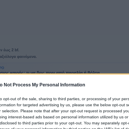
ν έως 2 bf.
 αξιόλογα φαινόμενα.
ΡΟ
ιος καιρός: τι να δεις πριν από παραλία ή βόλτα
ς στην πρόγνωση κοντά στη θάλασσα: άνεμος, διεύθυνση, συννεφιά, πι
μοκρασία και ώρα αλλαγής.
o Not Process My Personal Information
to opt-out of the sale, sharing to third parties, or processing of your per
formation for targeted advertising by us, please use the below opt-out s
α στη Μήλο
r selection. Please note that after your opt-out request is processed y
eing interest-based ads based on personal information utilized by us or
 25°–30°, άνεμοι έως 3 bf. Δεν αναμένονται αξιόλογα φαινόμεν
disclosed to third parties prior to your opt-out. You may separately opt-
losure of your personal information by third parties on the IAB’s list of