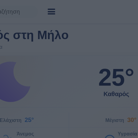
ός στη Μήλο
α
25°
Καθαρός
25°
30°
Ελάχιστη
Μέγιστη
Άνεμος
Υγρασία