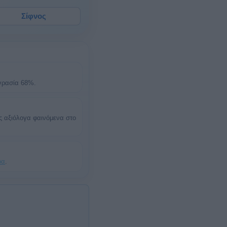
Σίφνος
υγρασία 68%.
ς αξιόλογα φαινόμενα στο
ρα
.