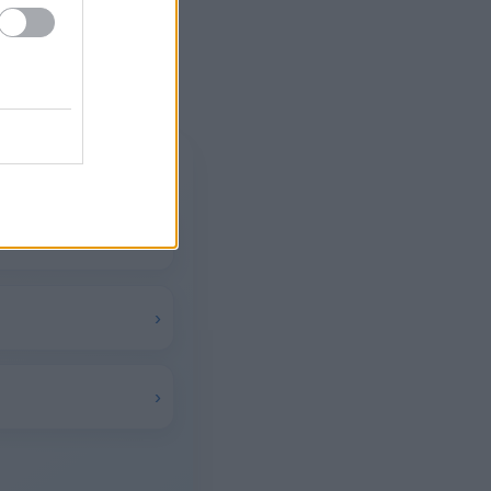
›
›
›