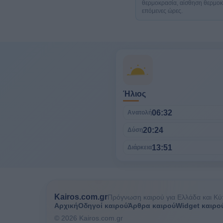
θερμοκρασία, αίσθηση θερμοκρα
επόμενες ώρες.
Ήλιος
06:32
Ανατολή
20:24
Δύση
13:51
Διάρκεια
Kairos.com.gr
Πρόγνωση καιρού για Ελλάδα και Κύ
Αρχική
Οδηγοί καιρού
Άρθρα καιρού
Widget καιρο
© 2026 Kairos.com.gr