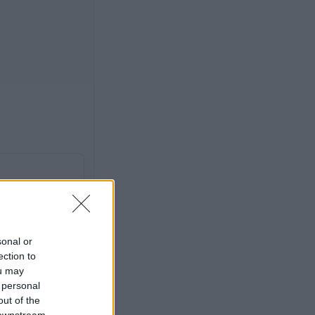
θανότητα
sonal or
ection to
ou may
 personal
α.
out of the
 downstream