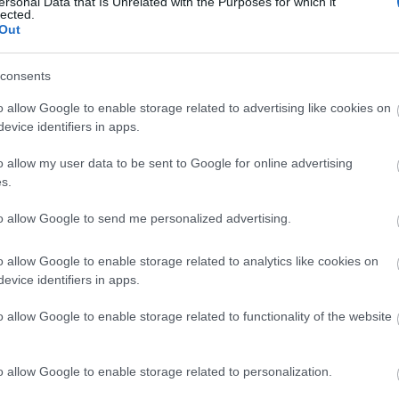
ersonal Data that Is Unrelated with the Purposes for which it
lected.
Out
08:00
consents
o allow Google to enable storage related to advertising like cookies on
evice identifiers in apps.
26°
o allow my user data to be sent to Google for online advertising
s.
2 bf
to allow Google to send me personalized advertising.
o allow Google to enable storage related to analytics like cookies on
evice identifiers in apps.
o allow Google to enable storage related to functionality of the website
o allow Google to enable storage related to personalization.