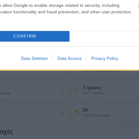
o allow Google to enable storage related to security, including
cation functionality and fraud prevention, and other user protection.
CONFIRM
για τον καιρό στη Μήλο
Data Deletion
Data Access
Privacy Policy
Ανά ώρα αύριο
›
ρα
Ωριαία πρόγνωση αύριο
7 ημέρες
›
ημέρας
Δες 7 ημέρες
ΣΚ
›
Σαββατοκύριακο
ιοχές