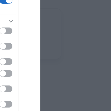
09:00
27°
2 bf