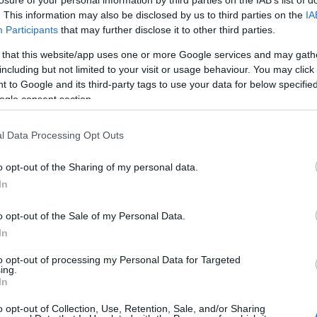
Μεσημέρι
. This information may also be disclosed by us to third parties on the
IA
Participants
that may further disclose it to other third parties.
9°
30°
 that this website/app uses one or more Google services and may gath
αρός
Καθαρός
including but not limited to your visit or usage behaviour. You may click 
 to Google and its third-party tags to use your data for below specifi
bf
Άνεμος
3 bf
ogle consent section.
Βράδυ
l Data Processing Opt Outs
0°
26°
o opt-out of the Sharing of my personal data.
αρός
Καθαρός
In
bf
Άνεμος
2 bf
o opt-out of the Sale of my Personal Data.
In
Καιρός ανά ώρα σήμερα
→
to opt-out of processing my Personal Data for Targeted
ing.
In
o opt-out of Collection, Use, Retention, Sale, and/or Sharing