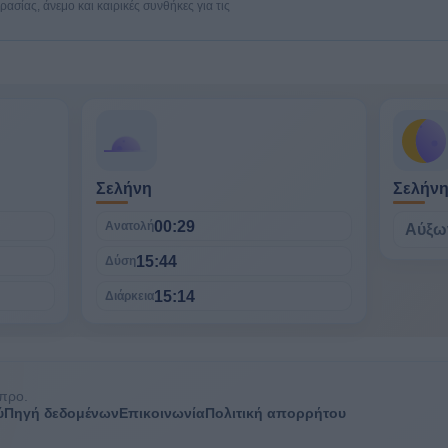
σίας, άνεμο και καιρικές συνθήκες για τις
Σελήνη
Σελήν
00:29
Ανατολή
Αύξω
15:44
Δύση
15:14
Διάρκεια
προ.
ύ
Πηγή δεδομένων
Επικοινωνία
Πολιτική απορρήτου