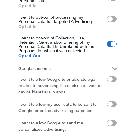
Personal Data.
Opted In
Άνεμος
6 bf
Βόρειος
Αισθητή
27° / 29°
I want to opt-out of processing my
Personal Data for Targeted Advertising.
Opted In
Βράδυ
I want to opt-out of Collection, Use,
Retention, Sale, and/or Sharing of my
Personal Data that Is Unrelated with the
Purposes for which it was collected.
27°
25°
Opted Out
Καθαρός καιρός
Google consents
Άνεμος
5 bf
Βόρειος
Αισθητή
25° / 27°
I want to allow Google to enable storage
related to advertising like cookies on web or
device identifiers in apps.
I want to allow my user data to be sent to
Google for online advertising purposes.
I want to allow Google to send me
personalized advertising.