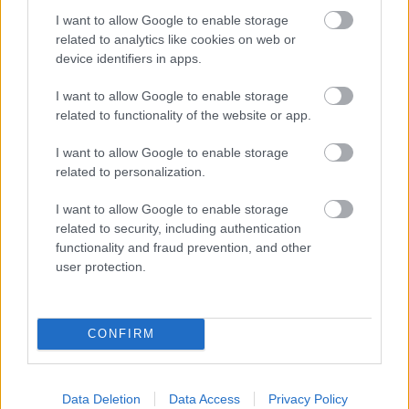
I want to allow Google to enable storage
related to analytics like cookies on web or
device identifiers in apps.
I want to allow Google to enable storage
related to functionality of the website or app.
I want to allow Google to enable storage
related to personalization.
I want to allow Google to enable storage
related to security, including authentication
functionality and fraud prevention, and other
user protection.
Περισσότερα για τον καιρό στη
Μήλο
CONFIRM
Τώρα & σήμερα
Ανά ώρα αύριο
Data Deletion
Data Access
Privacy Policy
›
›
Τρέχουσες συνθήκες και
Ωριαία πρόγνωση αύριο