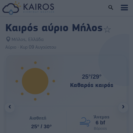
Καιρός αύριο Μήλος
☆
Προσθήκη στ
Μήλος, Ελλάδα
Αύριο · Κυρ 09 Αυγούστου
25°
/
29°
Καθαρός καιρός
‹
›
Άνεμος
Αισθητή
6 bf
25° / 30°
Βόρειος