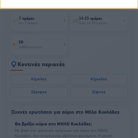
πρόγνωση ημέρας
7 ημέρες
14-15 ημέρες
›
›
Δες 7 ημέρες
Τάση 14-15 ημερών
ΣΚ
›
Σαββατοκύριακο
Κοντινές περιοχές
Κίμολος
Κίμωλος
Σέριφος
Σίφνος
Συχνές ερωτήσεις για αύριο στη Μήλο Κυκλάδες
Θα βρέξει αύριο στη ΜΗΛΟ Κυκλάδες;
Με βάση την τρέχουσα πρόγνωση για αύριο στη ΜΗΛΟ
Κυκλάδες, δεν αναμένονται αξιόλογα φαινόμενα. Η γενική