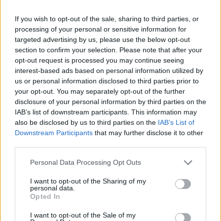
Καθαρός καιρός
If you wish to opt-out of the sale, sharing to third parties, or
Άνεμος
5 bf
Βόρειος
processing of your personal or sensitive information for
Αισθητή
27° / 29°
targeted advertising by us, please use the below opt-out
section to confirm your selection. Please note that after your
opt-out request is processed you may continue seeing
Μεσημέρι
interest-based ads based on personal information utilized by
us or personal information disclosed to third parties prior to
your opt-out. You may separately opt-out of the further
29°
28°
disclosure of your personal information by third parties on the
IAB’s list of downstream participants. This information may
Καθαρός καιρός
also be disclosed by us to third parties on the
IAB’s List of
Άνεμος
6 bf
Βόρειος
Downstream Participants
that may further disclose it to other
Αισθητή
29° / 30°
third parties.
Please note that this website/app uses one or more Google
Personal Data Processing Opt Outs
Απόγευμα
services and may gather and store information including but
not limited to your visit or usage behaviour. You may click to
I want to opt-out of the Sharing of my
personal data.
grant or deny consent to Google and its third-party tags to
Opted In
use your data for below specified purposes in below Google
28°
27°
consent section.
I want to opt-out of the Sale of my
Καθαρός καιρός