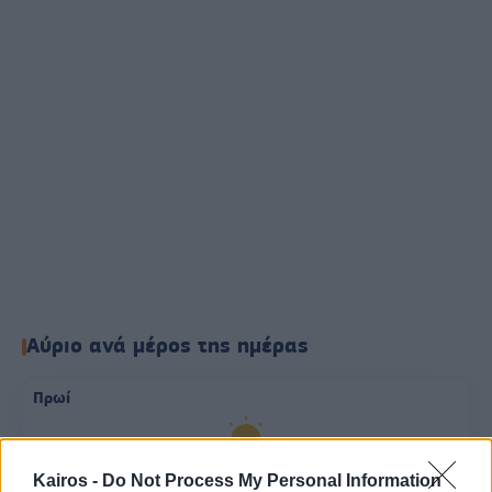
Αύριο ανά μέρος της ημέρας
Πρωί
28°
Kairos -
Do Not Process My Personal Information
27°