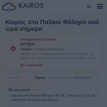
Καιρός στο Παλαιό Φάληρο ανά
ώρα σήμερα
ΠΡΟΕΙΔΟΠΟΊΗΣΗ ΚΑΙΡΟΎ
ΑΤΤΙΚΗ
Χαμηλό
1 ενεργή ειδοποίηση
Υψηλές τιμές της θερμοκρασίας κατά τη διάρκεια της
ημέρας, με τιμές που αναμένεται να κυμανθούν μεταξύ
35 και 38 βαθμών Κελσίου. ΕΝΗΜΕΡΩΘΕΙΤΕ. Είναι
›
Δες αναλυτικά
πιθανοί κάποιοι κίνδυνοι υγείας στις ευπαθείς ομάδες
πληθυσμού όπως οι ηλικιωμένοι και τα μικρά παιδιά.
‹
›
Σήμερα
Προηγ.
Ανά Ώρα Αύριο
Κυρ 09 Αυγούστου
Με μια ματιά
Σήμερα στο Παλαιό Φάληρο: 27°-34°, άνεμοι έως 4 bf, δεν
φαίνονται αξιόλογα φαινόμενα.