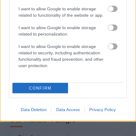
10:00
Καθαρός
I want to allow Google to enable storage
Αίσθηση
29°
Άνεμος
3 bf
related to functionality of the website or app.
32°
11:00
I want to allow Google to enable storage
Καθαρός
related to personalization.
Αίσθηση
31°
Άνεμος
4 bf
I want to allow Google to enable storage
Μεσημέρι
1 ώρες
related to security, including authentication
33°
functionality and fraud prevention, and other
12:00
Καθαρός
user protection.
Αίσθηση
32°
Άνεμος
4 bf
Δες όλες τις 21 ώρες
CONFIRM
11 ακόμη ώρες
Data Deletion
Data Access
Privacy Policy
Περισσότερα για τον καιρό
στο Παλαιό Φάληρο