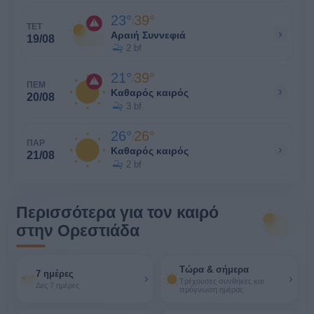
23°
39°
/
ΤΕΤ
›
Αραιή Συννεφιά
19/08
2 bf
21°
39°
/
ΠΕΜ
›
Καθαρός καιρός
20/08
3 bf
26°
26°
/
ΠΑΡ
›
Καθαρός καιρός
21/08
2 bf
Περισσότερα για τον καιρό
στην Ορεστιάδα
Τώρα & σήμερα
7 ημέρες
›
›
Τρέχουσες συνθήκες και
Δες 7 ημέρες
πρόγνωση ημέρας