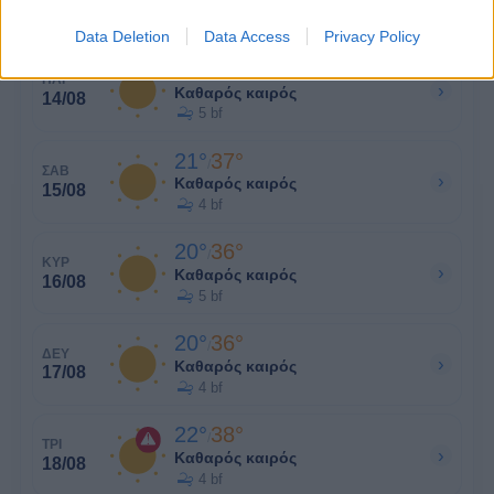
Καθαρός καιρός
13/08
5 bf
Data Deletion
Data Access
Privacy Policy
21°
37°
/
ΠΑΡ
›
Καθαρός καιρός
14/08
5 bf
21°
37°
/
ΣΑΒ
›
Καθαρός καιρός
15/08
4 bf
20°
36°
/
ΚΥΡ
›
Καθαρός καιρός
16/08
5 bf
20°
36°
/
ΔΕΥ
›
Καθαρός καιρός
17/08
4 bf
22°
38°
/
ΤΡΙ
›
Καθαρός καιρός
18/08
4 bf