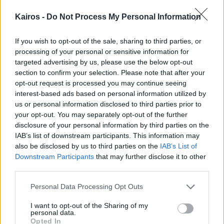
Δες την πρόγνωση 7 ημερών
Kairos -
Do Not Process My Personal Information
ΤΆΣΗ
If you wish to opt-out of the sale, sharing to third parties, or
Ημέρες 8-15
processing of your personal or sensitive information for
Μακροπρόθεσμη τάση
targeted advertising by us, please use the below opt-out
20° έως 39°
section to confirm your selection. Please note that after your
Τάση για άνοδο θερμοκρασίας
Χωρίς αξιόλογα φαινόμενα
opt-out request is processed you may continue seeing
interest-based ads based on personal information utilized by
Οι τελευταίες ημέρες δείχνουν τάση και μπορεί να αλλάξουν με τα
us or personal information disclosed to third parties prior to
νεότερα δεδομένα.
your opt-out. You may separately opt-out of the further
disclosure of your personal information by third parties on the
IAB’s list of downstream participants. This information may
Αναλυτική τάση 14-15 ημερών
15 ημέρες
also be disclosed by us to third parties on the
IAB’s List of
Χρησιμοποίησε τη λίστα για γρήγορο scan, με περισσότερη
Downstream Participants
that may further disclose it to other
βαρύτητα στις κοντινές ημέρες.
third parties.
20°
35°
/
ΠΑΡ
Please note that this website/app uses one or more Google
›
Personal Data Processing Opt Outs
Αραιή Συννεφιά
07/08
services and may gather and store information including but
3 bf
not limited to your visit or usage behaviour. You may click to
I want to opt-out of the Sharing of my
personal data.
grant or deny consent to Google and its third-party tags to
23°
35°
Opted In
/