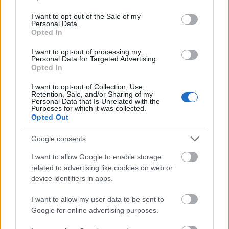
ΣΑΒ
use your data for below specified purposes in below Google
›
Αυξημένη Συννεφιά
08/08
consent section.
I want to opt-out of the Sale of my
3 bf
Personal Data.
Opted In
22°
34°
/
ΚΥΡ
›
Αυξημένη Συννεφιά
09/08
I want to opt-out of processing my
3 bf
Personal Data for Targeted Advertising.
Opted In
19°
34°
/
ΔΕΥ
I want to opt-out of Collection, Use,
›
Καθαρός καιρός
10/08
Retention, Sale, and/or Sharing of my
3 bf
Personal Data that Is Unrelated with the
Purposes for which it was collected.
Opted Out
19°
24°
/
ΤΡΙ
›
Καθαρός καιρός
11/08
Google consents
1 bf
I want to allow Google to enable storage
19°
36°
/
related to advertising like cookies on web or
ΤΕΤ
›
Καθαρός καιρός
12/08
device identifiers in apps.
4 bf
I want to allow my user data to be sent to
Google for online advertising purposes.