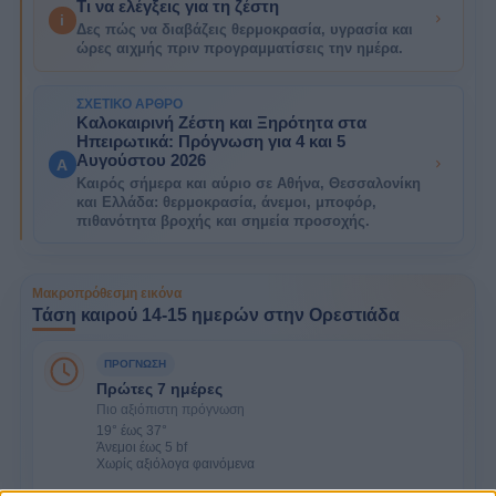
Τι να ελέγξεις για τη ζέστη
i
Δες πώς να διαβάζεις θερμοκρασία, υγρασία και
ώρες αιχμής πριν προγραμματίσεις την ημέρα.
ΣΧΕΤΙΚΌ ΆΡΘΡΟ
Καλοκαιρινή Ζέστη και Ξηρότητα στα
Ηπειρωτικά: Πρόγνωση για 4 και 5
Αυγούστου 2026
A
Καιρός σήμερα και αύριο σε Αθήνα, Θεσσαλονίκη
και Ελλάδα: θερμοκρασία, άνεμοι, μποφόρ,
πιθανότητα βροχής και σημεία προσοχής.
Μακροπρόθεσμη εικόνα
Τάση καιρού 14-15 ημερών στην Ορεστιάδα
ΠΡΌΓΝΩΣΗ
Πρώτες 7 ημέρες
Πιο αξιόπιστη πρόγνωση
19° έως 37°
Άνεμοι έως 5 bf
Χωρίς αξιόλογα φαινόμενα