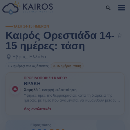
ΤΆΣΗ 14-15 ΗΜΕΡΏΝ
Καιρός Ορεστιάδα 14-
☆
Πρ
15 ημέρες: τάση
Έβρος, Ελλάδα
1-7 ημέρες: πιο αξιόπιστες
8-15 ημέρες: τάση
ΠΡΟΕΙΔΟΠΟΊΗΣΗ ΚΑΙΡΟΎ
ΘΡΑΚΗ
Χαμηλό
1 ενεργή ειδοποίηση
Υψηλές τιμές της θερμοκρασίας κατά τη διάρκεια της
ημέρας, με τιμές που αναμένεται να κυμανθούν μεταξύ
35 και 38 βαθμών Κελσίου. ΕΝΗΜΕΡΩΘΕΙΤΕ. Είναι
›
Δες αναλυτικά
πιθανοί κάποιοι κίνδυνοι υγείας στις ευπαθείς ομάδες
πληθυσμού όπως οι ηλικιωμένοι και τα μικρά παιδιά.
Εύρος τάσης