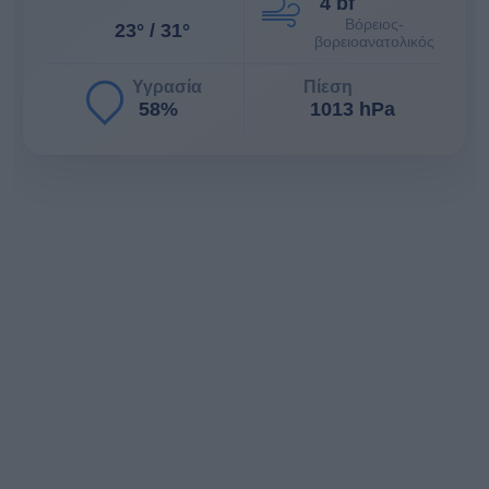
4 bf
Βόρειος-
23° / 31°
βορειοανατολικός
Υγρασία
Πίεση
58%
1013 hPa