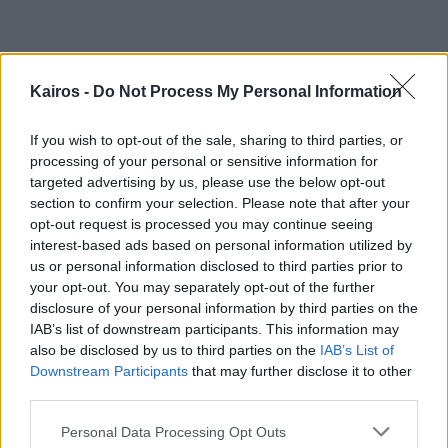
Kairos -
Do Not Process My Personal Information
If you wish to opt-out of the sale, sharing to third parties, or
processing of your personal or sensitive information for
targeted advertising by us, please use the below opt-out
section to confirm your selection. Please note that after your
opt-out request is processed you may continue seeing
interest-based ads based on personal information utilized by
us or personal information disclosed to third parties prior to
your opt-out. You may separately opt-out of the further
disclosure of your personal information by third parties on the
IAB’s list of downstream participants. This information may
also be disclosed by us to third parties on the
IAB’s List of
Τελευταία ενημέρωση
07/08/2026 16:01
Ημερήσια πρόγνωση
Downstream Participants
that may further disclose it to other
Με βάση διαθέσιμα δεδομένα
Πηγή: Kairos.com.gr.
third parties.
Πώς ενημερώνεται η πρόγνωση
Please note that this website/app uses one or more Google
Η πρόγνωση στην Κηφισιά για μεθαύριο ενημερώνεται με πρόσφατα
Personal Data Processing Opt Outs
δεδομένα για θερμοκρασία, άνεμο, υγρασία και φαινόμενα.