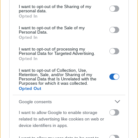
services and may gather and store information including but
not limited to your visit or usage behaviour. You may click to
I want to opt-out of the Sharing of my
personal data.
grant or deny consent to Google and its third-party tags to
→
Ανά Ώρα Μεθαύριο
Opted In
use your data for below specified purposes in below Google
consent section.
I want to opt-out of the Sale of my
Personal Data.
Ημέρα ανά περίοδο
Opted In
Πρωί
I want to opt-out of processing my
Personal Data for Targeted Advertising.
Opted In
30°
I want to opt-out of Collection, Use,
25°
Retention, Sale, and/or Sharing of my
Personal Data that Is Unrelated with the
Καθαρός καιρός
Purposes for which it was collected.
Άνεμος
4 bf
Βόρειος-βορειοανατολικός
Opted Out
Αισθητή
24° / 30°
Google consents
I want to allow Google to enable storage
Μεσημέρι
related to advertising like cookies on web or
device identifiers in apps.
32°
31°