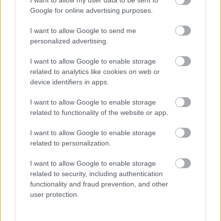
I want to allow my user data to be sent to
Google for online advertising purposes.
Καθαρός καιρός
Άνεμος
4 bf
Βόρειος-βορειοανατολικός
I want to allow Google to send me
Αισθητή
30° / 31°
personalized advertising.
I want to allow Google to enable storage
Απόγευμα
related to analytics like cookies on web or
device identifiers in apps.
32°
29°
I want to allow Google to enable storage
related to functionality of the website or app.
Καθαρός καιρός
Άνεμος
4 bf
Βόρειος-βορειοανατολικός
I want to allow Google to enable storage
Αισθητή
28° / 31°
related to personalization.
I want to allow Google to enable storage
Βράδυ
related to security, including authentication
functionality and fraud prevention, and other
user protection.
28°
24°