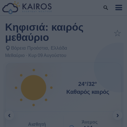
Κηφισιά: καιρός
☆
μεθαύριο
Προσ
Βόρεια Προάστια, Ελλάδα
Μεθαύριο · Κυρ 09 Αυγούστου
24°
/
32°
Καθαρός καιρός
‹
›
Άνεμος
Αισθητή