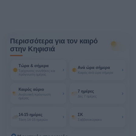
Περισσότερα για τον καιρό
στην Κηφισιά
Τώρα & σήμερα
Ανά ώρα σήμερα
›
›
Τρέχουσες συνθήκες και
Καιρός ανά ώρα σήμερα
πρόγνωση ημέρας
Καιρός αύριο
7 ημέρες
›
›
Αναλυτική πρόγνωση
Δες 7 ημέρες
ημέρας
14-15 ημέρες
ΣΚ
›
›
Τάση 14-15 ημερών
Σαββατοκύριακο