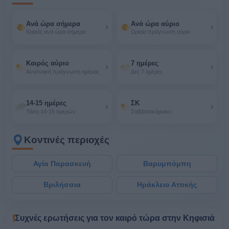
Ανά ώρα σήμερα
Ανά ώρα αύριο
›
›
Καιρός ανά ώρα σήμερα
Ωριαία πρόγνωση αύριο
Καιρός αύριο
7 ημέρες
›
›
Αναλυτική πρόγνωση ημέρας
Δες 7 ημέρες
14-15 ημέρες
ΣΚ
›
›
Τάση 14-15 ημερών
Σαββατοκύριακο
Κοντινές περιοχές
Αγία Παρασκευή
Βαρυμπόμπη
Βριλήσσια
Ηράκλειο Αττικής
Συχνές ερωτήσεις για τον καιρό τώρα στην Κηφισιά