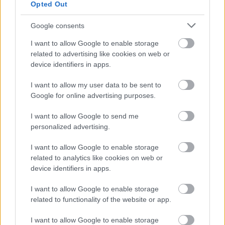
Opted Out
Καιρός ανά ώρα σήμερα
→
Google consents
I want to allow Google to enable storage
Οι επόμενες ώρες
related to advertising like cookies on web or
device identifiers in apps.
15:00
16:00
17:00
I want to allow my user data to be sent to
Google for online advertising purposes.
I want to allow Google to send me
personalized advertising.
34°
34°
33°
I want to allow Google to enable storage
4 bf
4 bf
4 bf
related to analytics like cookies on web or
device identifiers in apps.
I want to allow Google to enable storage
related to functionality of the website or app.
I want to allow Google to enable storage