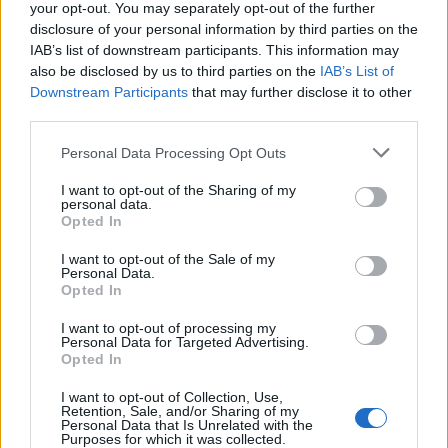
Αραιή συννεφιά, 25°–34°, άνεμοι έως 4 bf. Δεν
your opt-out. You may separately opt-out of the further
αναμένονται αξιόλογα φαινόμενα.
disclosure of your personal information by third parties on the
IAB’s list of downstream participants. This information may
also be disclosed by us to third parties on the
IAB’s List of
Πρωί
Μεσημέρι
Downstream Participants
that may further disclose it to other
third parties.
32°
34°
Please note that this website/app uses one or more Google
Personal Data Processing Opt Outs
services and may gather and store information including but
Καθαρός
Αραιή Συννεφιά
not limited to your visit or usage behaviour. You may click to
I want to opt-out of the Sharing of my
personal data.
grant or deny consent to Google and its third-party tags to
Άνεμος
3 bf
Άνεμος
4 bf
Opted In
use your data for below specified purposes in below Google
consent section.
I want to opt-out of the Sale of my
Απόγευμα
Βράδυ
Personal Data.
Opted In
I want to opt-out of processing my
33°
29°
Personal Data for Targeted Advertising.
Opted In
Καθαρός
Καθαρός
I want to opt-out of Collection, Use,
Άνεμος
4 bf
Άνεμος
2 bf
Retention, Sale, and/or Sharing of my
Personal Data that Is Unrelated with the
Purposes for which it was collected.