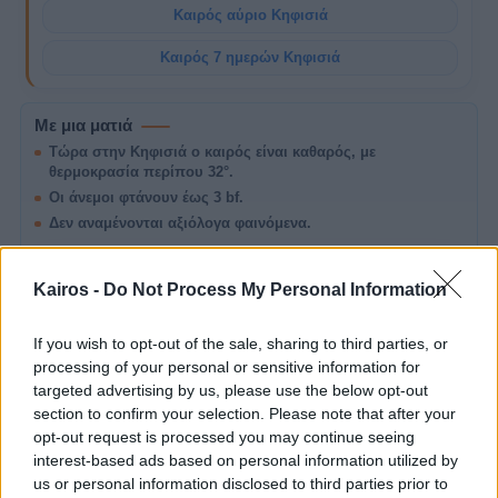
Καιρός αύριο Κηφισιά
Καιρός 7 ημερών Κηφισιά
Με μια ματιά
Τώρα στην Κηφισιά ο καιρός είναι καθαρός, με
θερμοκρασία περίπου 32°.
Οι άνεμοι φτάνουν έως 3 bf.
Δεν αναμένονται αξιόλογα φαινόμενα.
ΣΧΕΤΙΚΌ ΆΡΘΡΟ
Ήπιο Καλοκαιρινό Διήμερο στην Ελλάδα: 2-
Kairos -
Do Not Process My Personal Information
3 Αυγούστου 2026
A
Καιρός σήμερα και αύριο σε Αθήνα, Θεσσαλονίκη
If you wish to opt-out of the sale, sharing to third parties, or
και Ελλάδα: θερμοκρασία, άνεμοι, μποφόρ,
πιθανότητα βροχής και σημεία προσοχής.
processing of your personal or sensitive information for
targeted advertising by us, please use the below opt-out
section to confirm your selection. Please note that after your
opt-out request is processed you may continue seeing
Σήμερα στην Κηφισιά
interest-based ads based on personal information utilized by
us or personal information disclosed to third parties prior to