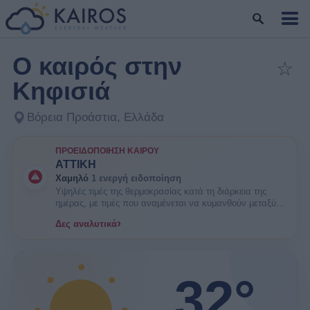
Ο καιρός στην
☆
Πρ
Κηφισιά
Βόρεια Προάστια, Ελλάδα
ΠΡΟΕΙΔΟΠΟΊΗΣΗ ΚΑΙΡΟΎ
ΑΤΤΙΚΗ
Χαμηλό
1 ενεργή ειδοποίηση
Υψηλές τιμές της θερμοκρασίας κατά τη διάρκεια της
ημέρας, με τιμές που αναμένεται να κυμανθούν μεταξύ
35 και 38 βαθμών Κελσίου. ΕΝΗΜΕΡΩΘΕΙΤΕ. Είναι
›
Δες αναλυτικά
πιθανοί κάποιοι κίνδυνοι υγείας στις ευπαθείς ομάδες
πληθυσμού όπως οι ηλικιωμένοι και τα μικρά παιδιά.
32°