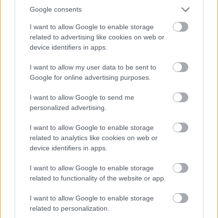
31°
29°
Google consents
Καθαρός καιρός
I want to allow Google to enable storage
Άνεμος
3 bf
Βορειοανατολικός
related to advertising like cookies on web or
Αισθητή
29° / 30°
device identifiers in apps.
Βράδυ
I want to allow my user data to be sent to
Google for online advertising purposes.
I want to allow Google to send me
28°
26°
personalized advertising.
Καθαρός καιρός
I want to allow Google to enable storage
Άνεμος
2 bf
Νοτιοδυτικός
related to analytics like cookies on web or
Αισθητή
26° / 29°
device identifiers in apps.
I want to allow Google to enable storage
related to functionality of the website or app.
I want to allow Google to enable storage
related to personalization.