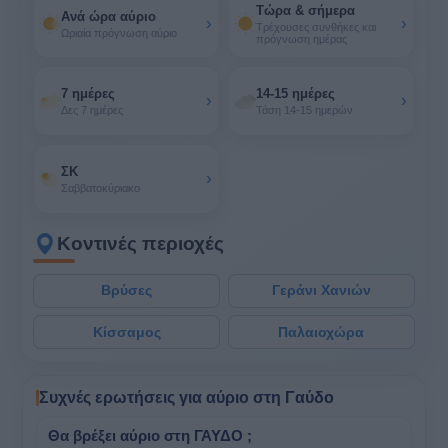
Τώρα & σήμερα
Ανά ώρα αύριο
›
›
Τρέχουσες συνθήκες και
Ωριαία πρόγνωση αύριο
πρόγνωση ημέρας
7 ημέρες
14-15 ημέρες
›
›
Δες 7 ημέρες
Τάση 14-15 ημερών
ΣΚ
›
Σαββατοκύριακο
Κοντινές περιοχές
Βρύσες
Γεράνι Χανιών
Κίσσαμος
Παλαιοχώρα
Συχνές ερωτήσεις για αύριο στη Γαύδο
Θα βρέξει αύριο στη ΓΑΥΔΟ ;