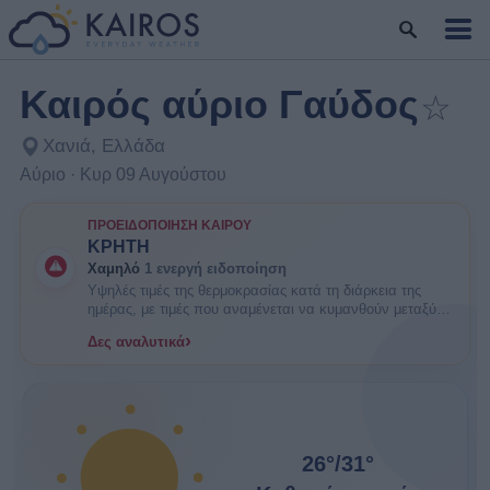
Καιρός αύριο Γαύδος
☆
Προσθ
Χανιά, Ελλάδα
Αύριο · Κυρ 09 Αυγούστου
ΠΡΟΕΙΔΟΠΟΊΗΣΗ ΚΑΙΡΟΎ
ΚΡΗΤΗ
Χαμηλό
1 ενεργή ειδοποίηση
Υψηλές τιμές της θερμοκρασίας κατά τη διάρκεια της
ημέρας, με τιμές που αναμένεται να κυμανθούν μεταξύ
33 και 36 βαθμών Κελσίου. ΕΝΗΜΕΡΩΘΕΙΤΕ. Είναι
›
Δες αναλυτικά
πιθανοί κάποιοι κίνδυνοι υγείας στις ευπαθείς ομάδες
πληθυσμού όπως οι ηλικιωμένοι και τα μικρά παιδιά.
26°
/
31°