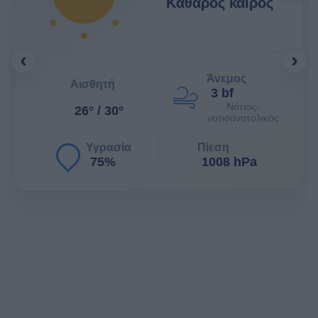
Καθαρός καιρός
‹
›
Άνεμος
Αισθητή
3 bf
Νότιος-
26° / 30°
νοτιοανατολικός
Υγρασία
Πίεση
75%
1008 hPa