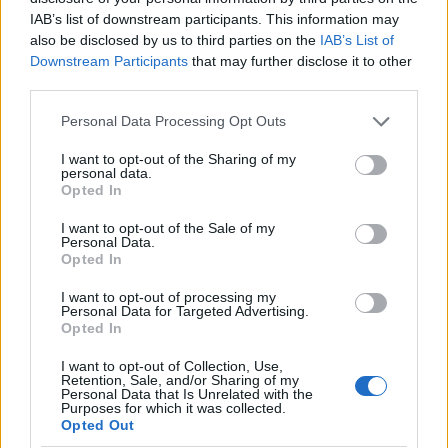
29°
IAB’s list of downstream participants. This information may
27°
also be disclosed by us to third parties on the
IAB’s List of
Καθαρός καιρός
Downstream Participants
that may further disclose it to other
Άνεμος
2 bf
Βορειοδυτικός
third parties.
Αισθητή
28° / 29°
Please note that this website/app uses one or more Google
Personal Data Processing Opt Outs
services and may gather and store information including but
not limited to your visit or usage behaviour. You may click to
I want to opt-out of the Sharing of my
Μεσημέρι
personal data.
grant or deny consent to Google and its third-party tags to
Opted In
use your data for below specified purposes in below Google
consent section.
I want to opt-out of the Sale of my
31°
30°
Personal Data.
Opted In
Καθαρός καιρός
Άνεμος
3 bf
Νότιος-νοτιοανατολικός
I want to opt-out of processing my
Personal Data for Targeted Advertising.
Αισθητή
29° / 30°
Opted In
I want to opt-out of Collection, Use,
Απόγευμα
Retention, Sale, and/or Sharing of my
Personal Data that Is Unrelated with the
Purposes for which it was collected.
Opted Out