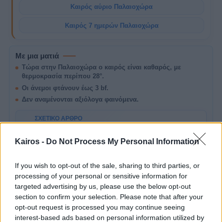
Καιρός αύριο Παλαιοχώρα
Καιρός 7 ημερών Παλαιοχώρα
Με μια ματιά
Τώρα στην Παλαιοχώρα ο καιρός είναι καθαρός, με
θερμοκρασία περίπου 28°.
Οι άνεμοι φτάνουν έως 3 bf.
Δεν αναμένονται αξιόλογα φαινόμενα.
ΣΧΕΤΙΚΌ ΆΡΘΡΟ
Παραθαλάσσιος καιρός: τι να δεις πριν από
παραλία ή βόλτα
Kairos -
Do Not Process My Personal Information
A
Τι να κοιτάς στην πρόγνωση κοντά στη θάλασσα:
άνεμος, διεύθυνση, συννεφιά, πιθανότητα
βροχής, θερμοκρασία και ώρα αλλαγής.
If you wish to opt-out of the sale, sharing to third parties, or
processing of your personal or sensitive information for
targeted advertising by us, please use the below opt-out
section to confirm your selection. Please note that after your
Σήμερα στην
opt-out request is processed you may continue seeing
Παλαιοχώρα
interest-based ads based on personal information utilized by