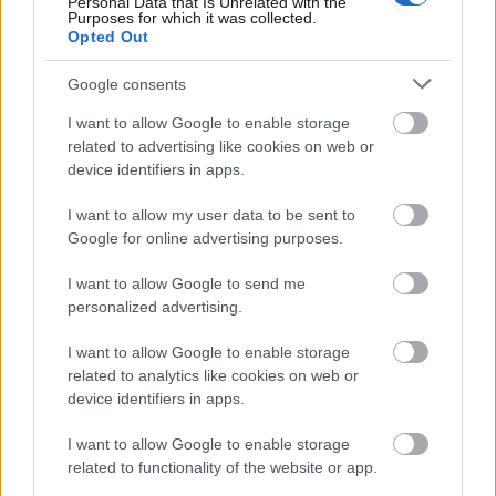
Personal Data that Is Unrelated with the
Purposes for which it was collected.
Opted Out
Καιρός ανά ώρα σήμερα
→
Google consents
I want to allow Google to enable storage
related to advertising like cookies on web or
Οι επόμενες ώρες
device identifiers in apps.
I want to allow my user data to be sent to
06:00
07:00
08:00
Google for online advertising purposes.
I want to allow Google to send me
personalized advertising.
27°
28°
28°
I want to allow Google to enable storage
related to analytics like cookies on web or
3 bf
3 bf
4 bf
device identifiers in apps.
I want to allow Google to enable storage
related to functionality of the website or app.