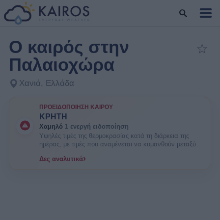
Ο καιρός στην
☆
Πρ
Παλαιοχώρα
Χανιά, Ελλάδα
ΠΡΟΕΙΔΟΠΟΊΗΣΗ ΚΑΙΡΟΎ
ΚΡΗΤΗ
Χαμηλό
1 ενεργή ειδοποίηση
Υψηλές τιμές της θερμοκρασίας κατά τη διάρκεια της
ημέρας, με τιμές που αναμένεται να κυμανθούν μεταξύ
33 και 36 βαθμών Κελσίου. ΕΝΗΜΕΡΩΘΕΙΤΕ. Είναι
›
Δες αναλυτικά
πιθανοί κάποιοι κίνδυνοι υγείας στις ευπαθείς ομάδες
πληθυσμού όπως οι ηλικιωμένοι και τα μικρά παιδιά.