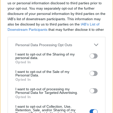
us or personal information disclosed to third parties prior to
your opt-out. You may separately opt-out of the further
Καθαρός καιρός, 27°–31°, άνεμοι έως 6 bf. Δεν
disclosure of your personal information by third parties on the
αναμένονται αξιόλογα φαινόμενα.
IAB’s list of downstream participants. This information may
also be disclosed by us to third parties on the
IAB’s List of
Πρωί
Μεσημέρι
Downstream Participants
that may further disclose it to other
third parties.
Please note that this website/app uses one or more Google
30°
31°
Personal Data Processing Opt Outs
services and may gather and store information including but
not limited to your visit or usage behaviour. You may click to
I want to opt-out of the Sharing of my
Καθαρός
Καθαρός
personal data.
grant or deny consent to Google and its third-party tags to
Άνεμος
6 bf
Άνεμος
6 bf
Opted In
use your data for below specified purposes in below Google
consent section.
I want to opt-out of the Sale of my
Απόγευμα
Βράδυ
Personal Data.
Opted In
I want to opt-out of processing my
30°
27°
Personal Data for Targeted Advertising.
Opted In
Καθαρός
Καθαρός
I want to opt-out of Collection, Use,
Άνεμος
6 bf
Άνεμος
5 bf
Retention, Sale, and/or Sharing of my