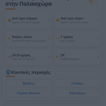
στην Παλαιοχώρα
Ανά ώρα σήμερα
Ανά ώρα αύριο
›
›
Καιρός ανά ώρα σήμερα
Ωριαία πρόγνωση αύριο
Καιρός αύριο
7 ημέρες
›
›
Αναλυτική πρόγνωση ημέρας
Δες 7 ημέρες
14-15 ημέρες
ΣΚ
›
›
Τάση 14-15 ημερών
Σαββατοκύριακο
Κοντινές περιοχές
Βρύσες
Γαύδος
Γεράνι Χανιών
Κίσσαμος