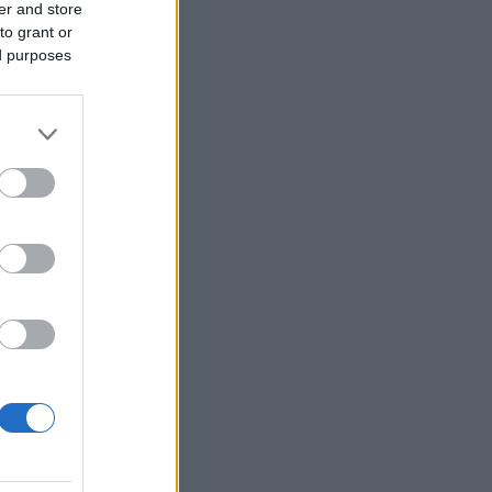
er and store
to grant or
ed purposes