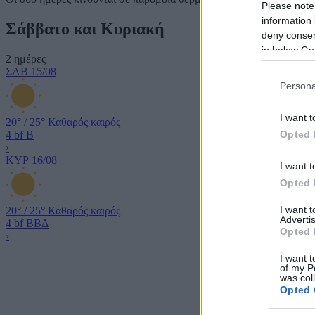
Please note
information 
Σάββατο και Κυριακή
deny consent
in below Go
2 ημέρες
ΣΑΒ
15/08
Persona
I want t
20°
/
25°
Καθαρός καιρός
Opted 
4 bf
Β
›
ΚΥΡ
16/08
I want t
Opted 
I want 
20°
/
25°
Καθαρός καιρός
Advertis
4 bf
ΒΒΔ
Opted 
›
I want t
of my P
was col
Opted 