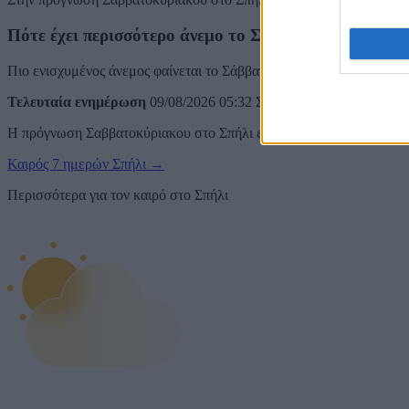
Πότε έχει περισσότερο άνεμο το ΣΚ στο Σπήλι;
Πιο ενισχυμένος άνεμος φαίνεται το Σάββατο, έως 4 bf.
Τελευταία ενημέρωση
09/08/2026 05:32
Σαββατοκύριακο
Καλύτερ
Η πρόγνωση Σαββατοκύριακου στο Σπήλι ενημερώνεται με τα νεότερ
Καιρός 7 ημερών Σπήλι
→
Περισσότερα για τον καιρό στο Σπήλι