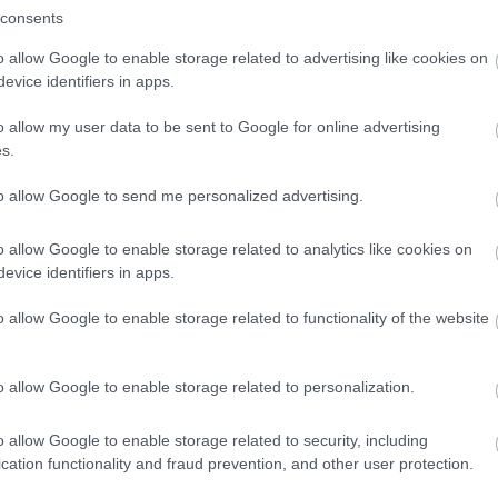
consents
o allow Google to enable storage related to advertising like cookies on
evice identifiers in apps.
o allow my user data to be sent to Google for online advertising
s.
to allow Google to send me personalized advertising.
ύριακο στο Σπήλι
o allow Google to enable storage related to analytics like cookies on
evice identifiers in apps.
o allow Google to enable storage related to functionality of the website
 20° έως 25°. Το Σάββατο η μέγιστη είναι περίπου 25°, ενώ η Κυρια
o allow Google to enable storage related to personalization.
o allow Google to enable storage related to security, including
cation functionality and fraud prevention, and other user protection.
όλογα φαινόμενα. Δες ξεχωριστά Σάββατο και Κυριακή για την καταν