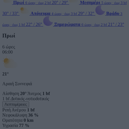
Πρωί
20° / 29°
Μεσημέρι
6 ώρες · έως 2 bf
5 ώρες · έως 3 bf
30° / 33°
Απόγευμα
29° / 32°
Βράδυ
4 ώρες · έως 3 bf
3
22° / 26°
Ξημερώματα
21° / 23°
ώρες · έως 1 bf
6 ώρες · έως 2 bf
Πρωί
6 ώρες
06:00
21°
Αραιή Συννεφιά
Αίσθηση
20°
Άνεμος
1 bf
1 bf
Δυτικός-νοτιοδυτικός
Λεπτομέρειες
Ριπή Ανέμου
1 bf
Νεφοκάλυψη
36 %
Ορατότητα
0 km
Υγρασία
77 %