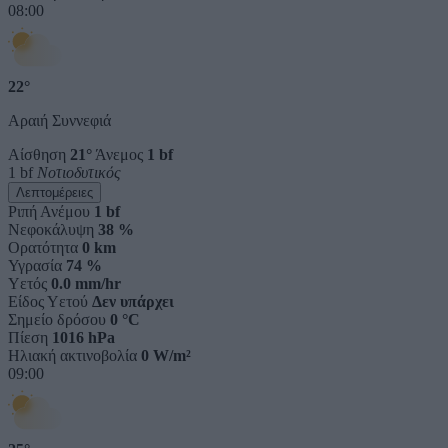
08:00
22°
Αραιή Συννεφιά
Αίσθηση
21°
Άνεμος
1 bf
1 bf
Νοτιοδυτικός
Λεπτομέρειες
Ριπή Ανέμου
1 bf
Νεφοκάλυψη
38 %
Ορατότητα
0 km
Υγρασία
74 %
Υετός
0.0 mm/hr
Είδος Υετού
Δεν υπάρχει
Σημείο δρόσου
0 °C
Πίεση
1016 hPa
Ηλιακή ακτινοβολία
0 W/m²
09:00