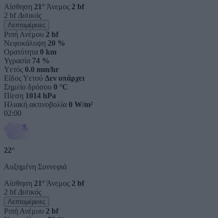
Αίσθηση
21°
Άνεμος
2 bf
2 bf
Δυτικός
Λεπτομέρειες
Ριπή Ανέμου
2 bf
Νεφοκάλυψη
20 %
Ορατότητα
0 km
Υγρασία
74 %
Υετός
0.0 mm/hr
Είδος Υετού
Δεν υπάρχει
Σημείο δρόσου
0 °C
Πίεση
1014 hPa
Ηλιακή ακτινοβολία
0 W/m²
02:00
22°
Αυξημένη Συννεφιά
Αίσθηση
21°
Άνεμος
2 bf
2 bf
Δυτικός
Λεπτομέρειες
Ριπή Ανέμου
2 bf