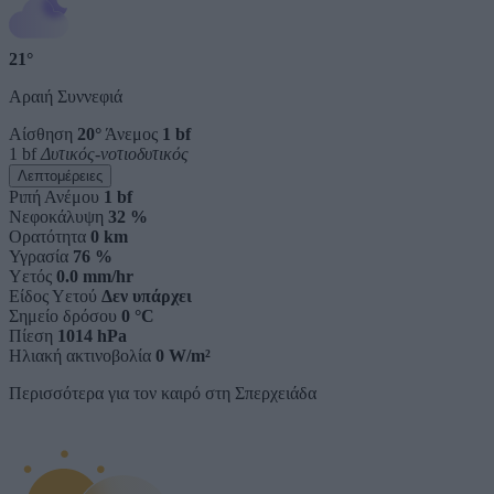
21°
Αραιή Συννεφιά
Αίσθηση
20°
Άνεμος
1 bf
1 bf
Δυτικός-νοτιοδυτικός
Λεπτομέρειες
Ριπή Ανέμου
1 bf
Νεφοκάλυψη
32 %
Ορατότητα
0 km
Υγρασία
76 %
Υετός
0.0 mm/hr
Είδος Υετού
Δεν υπάρχει
Σημείο δρόσου
0 °C
Πίεση
1014 hPa
Ηλιακή ακτινοβολία
0 W/m²
Περισσότερα για τον καιρό στη Σπερχειάδα