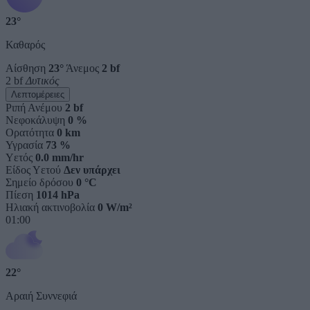
23°
Καθαρός
Αίσθηση
23°
Άνεμος
2 bf
2 bf
Δυτικός
Λεπτομέρειες
Ριπή Ανέμου
2 bf
Νεφοκάλυψη
0 %
Ορατότητα
0 km
Υγρασία
73 %
Υετός
0.0 mm/hr
Είδος Υετού
Δεν υπάρχει
Σημείο δρόσου
0 °C
Πίεση
1014 hPa
Ηλιακή ακτινοβολία
0 W/m²
01:00
22°
Αραιή Συννεφιά