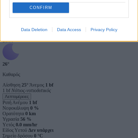
Σημείο δρόσου
0 °C
Πίεση
1013 hPa
CONFIRM
Ηλιακή ακτινοβολία
0 W/m²
Βράδυ
Data Deletion
Data Access
Privacy Policy
3 ώρες
21:00
26°
Καθαρός
Αίσθηση
25°
Άνεμος
1 bf
1 bf
Νότιος-νοτιοδυτικός
Λεπτομέρειες
Ριπή Ανέμου
1 bf
Νεφοκάλυψη
0 %
Ορατότητα
0 km
Υγρασία
56 %
Υετός
0.0 mm/hr
Είδος Υετού
Δεν υπάρχει
Σημείο δρόσου
0 °C