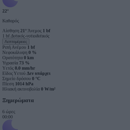
22°
Καθαρός
Αίσθηση
21°
Άνεμος
1 bf
1 bf
Δυτικός-νοτιοδυτικός
Λεπτομέρειες
Ριπή Ανέμου
1 bf
Νεφοκάλυψη
0 %
Ορατότητα
0 km
Υγρασία
73 %
Υετός
0.0 mm/hr
Είδος Υετού
Δεν υπάρχει
Σημείο δρόσου
0 °C
Πίεση
1014 hPa
Ηλιακή ακτινοβολία
0 W/m²
Ξημερώματα
6 ώρες
00:00