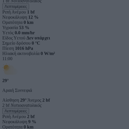
1 bf
Νοτιοανατολικός
Λεπτομέρειες
Ριπή Ανέμου
1 bf
Νεφοκάλυψη
12 %
Ορατότητα
0 km
Υγρασία
53 %
Υετός
0.0 mm/hr
Είδος Υετού
Δεν υπάρχει
Σημείο δρόσου
0 °C
Πίεση
1016 hPa
Ηλιακή ακτινοβολία
0 W/m²
11:00
29°
Αραιή Συννεφιά
Αίσθηση
29°
Άνεμος
2 bf
2 bf
Νοτιοανατολικός
Λεπτομέρειες
Ριπή Ανέμου
2 bf
Νεφοκάλυψη
9 %
Ορατότητα
0 km