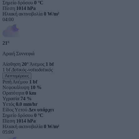
Σημείο δρόσου
0 °C
Πίεση
1014 hPa
Ηλιακή ακτινοβολία
0 W/m²
04:00
21°
Αραιή Συννεφιά
Αίσθηση
20°
Άνεμος
1 bf
1 bf
Δυτικός-νοτιοδυτικός
Λεπτομέρειες
Ριπή Ανέμου
1 bf
Νεφοκάλυψη
10 %
Ορατότητα
0 km
Υγρασία
74 %
Υετός
0.0 mm/hr
Είδος Υετού
Δεν υπάρχει
Σημείο δρόσου
0 °C
Πίεση
1014 hPa
Ηλιακή ακτινοβολία
0 W/m²
05:00