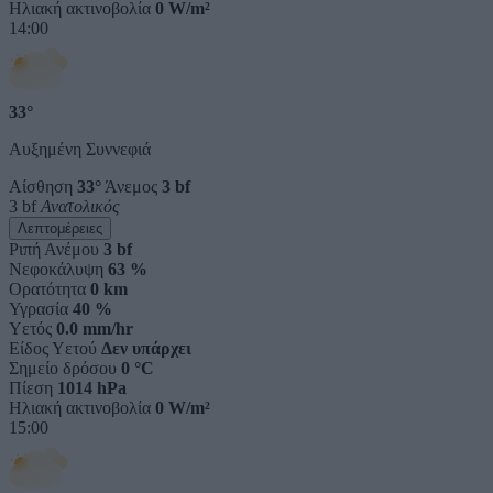
Ηλιακή ακτινοβολία
0 W/m²
14:00
33°
Αυξημένη Συννεφιά
Αίσθηση
33°
Άνεμος
3 bf
3 bf
Ανατολικός
Λεπτομέρειες
Ριπή Ανέμου
3 bf
Νεφοκάλυψη
63 %
Ορατότητα
0 km
Υγρασία
40 %
Υετός
0.0 mm/hr
Είδος Υετού
Δεν υπάρχει
Σημείο δρόσου
0 °C
Πίεση
1014 hPa
Ηλιακή ακτινοβολία
0 W/m²
15:00