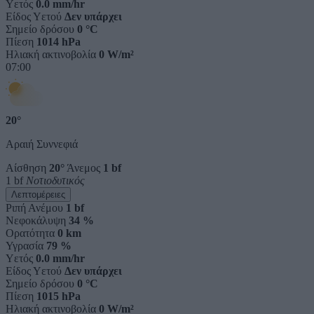
Υετός
0.0 mm/hr
Είδος Υετού
Δεν υπάρχει
Σημείο δρόσου
0 °C
Πίεση
1014 hPa
Ηλιακή ακτινοβολία
0 W/m²
07:00
20°
Αραιή Συννεφιά
Αίσθηση
20°
Άνεμος
1 bf
1 bf
Νοτιοδυτικός
Λεπτομέρειες
Ριπή Ανέμου
1 bf
Νεφοκάλυψη
34 %
Ορατότητα
0 km
Υγρασία
79 %
Υετός
0.0 mm/hr
Είδος Υετού
Δεν υπάρχει
Σημείο δρόσου
0 °C
Πίεση
1015 hPa
Ηλιακή ακτινοβολία
0 W/m²