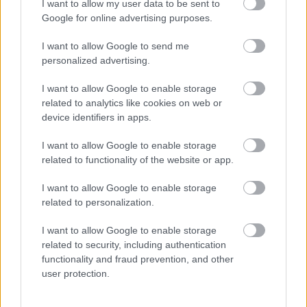
I want to allow my user data to be sent to
Ορατότητα
0 km
Google for online advertising purposes.
Υγρασία
44 %
Υετός
0.0 mm/hr
I want to allow Google to send me
Είδος Υετού
Δεν υπάρχει
Σημείο δρόσου
0 °C
personalized advertising.
Πίεση
1013 hPa
Ηλιακή ακτινοβολία
0 W/m²
I want to allow Google to enable storage
20:00
related to analytics like cookies on web or
device identifiers in apps.
I want to allow Google to enable storage
29°
related to functionality of the website or app.
Καθαρός
I want to allow Google to enable storage
Αίσθηση
29°
Άνεμος
2 bf
related to personalization.
2 bf
Ανατολικός-νοτιοανατολικός
Λεπτομέρειες
I want to allow Google to enable storage
Ριπή Ανέμου
2 bf
related to security, including authentication
Νεφοκάλυψη
0 %
Ορατότητα
0 km
functionality and fraud prevention, and other
Υγρασία
48 %
user protection.
Υετός
0.0 mm/hr
Είδος Υετού
Δεν υπάρχει