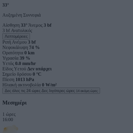
33°
Αυξημένη Συννεφιά
Αίσθηση
33°
Άνεμος
3 bf
3 bf
Ανατολικός
Λεπτομέρειες
Ριπή Ανέμου
3 bf
Νεφοκάλυψη
74 %
Ορατότητα
0 km
Υγρασία
39 %
Υετός
0.0 mm/hr
Είδος Υετού
Δεν υπάρχει
Σημείο δρόσου
0 °C
Πίεση
1013 hPa
Ηλιακή ακτινοβολία
0 W/m²
Δες όλες τις 24 ώρες
Δες λιγότερες ώρες
14 ακόμη ώρες
Μεσημέρι
1 ώρες
16:00