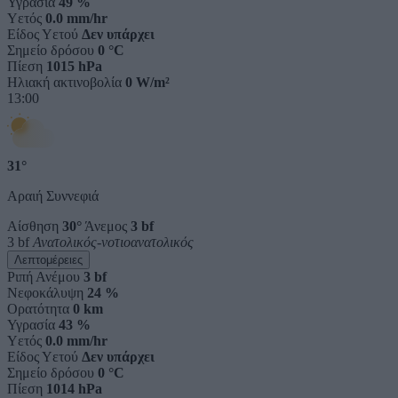
Υγρασία
49 %
Υετός
0.0 mm/hr
Είδος Υετού
Δεν υπάρχει
Σημείο δρόσου
0 °C
Πίεση
1015 hPa
Ηλιακή ακτινοβολία
0 W/m²
13:00
31°
Αραιή Συννεφιά
Αίσθηση
30°
Άνεμος
3 bf
3 bf
Ανατολικός-νοτιοανατολικός
Λεπτομέρειες
Ριπή Ανέμου
3 bf
Νεφοκάλυψη
24 %
Ορατότητα
0 km
Υγρασία
43 %
Υετός
0.0 mm/hr
Είδος Υετού
Δεν υπάρχει
Σημείο δρόσου
0 °C
Πίεση
1014 hPa