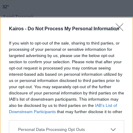
32°
Αραιή Συννεφιά
Αίσθηση
31°
Άνεμος
3 bf
Kairos -
Do Not Process My Personal Information
3 bf
Ανατολικός-νοτιοανατολικός
Λεπτομέρειες
If you wish to opt-out of the sale, sharing to third parties, or
Ριπή Ανέμου
3 bf
Νεφοκάλυψη
27 %
processing of your personal or sensitive information for
Ορατότητα
0 km
targeted advertising by us, please use the below opt-out
Υγρασία
39 %
section to confirm your selection. Please note that after your
Υετός
0.0 mm/hr
opt-out request is processed you may continue seeing
Είδος Υετού
Δεν υπάρχει
interest-based ads based on personal information utilized by
Σημείο δρόσου
0 °C
us or personal information disclosed to third parties prior to
Πίεση
1013 hPa
Ηλιακή ακτινοβολία
0 W/m²
your opt-out. You may separately opt-out of the further
18:00
disclosure of your personal information by third parties on the
IAB’s list of downstream participants. This information may
also be disclosed by us to third parties on the
IAB’s List of
Downstream Participants
that may further disclose it to other
31°
third parties.
Καθαρός
Please note that this website/app uses one or more Google
Personal Data Processing Opt Outs