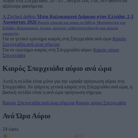
Αύριο στη Σπερχειάδα: 20°-33°, άνεμοι έως 3 bf, δεν φαίνονται
αξιόλογα φαινόμενα.
A
Σχετικό άρθρο
Ήπιο Καλοκαιρινό Διήμερο στην Ελλάδα: 2-3
Αυγούστου 2026
Καιρός σήμερα και αύριο σε Αθήνα, Θεσσαλονίκη και
Ελλάδα: θερμοκρασία, άνεμοι, μποφόρ, πιθανότητα βροχής και σημεία
προσοχής.
Για το γενικό ερώτημα καιρός στη Σπερχειάδα ανά ώρα
Καιρός
Σπερχειάδα ανά ώρα σήμερα
Για το ερώτημα καιρός στη Σπερχειάδα αύριο
Καιρός αύριο
Σπερχειάδα
Καιρός Σπερχειάδα αύριο ανά ώρα
Αυτή η σελίδα είναι μόνο για την ωριαία πρόγνωση αύριο στη
Σπερχειάδα. Αν ψάχνεις γενικά καιρός στη Σπερχειάδα ανά ώρα, η
βασική σελίδα είναι η ανά ώρα πρόγνωση σήμερα.
Καιρός Σπερχειάδα ανά ώρα σήμερα
Καιρός αύριο Σπερχειάδα
Ανά Ώρα Αύριο
24 ώρες