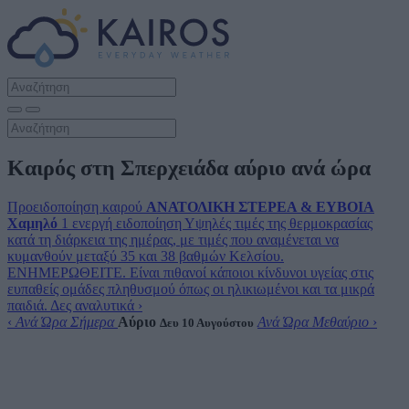
Καιρός στη Σπερχειάδα αύριο ανά ώρα
Προειδοποίηση καιρού
ΑΝΑΤΟΛΙΚΗ ΣΤΕΡΕΑ & ΕΥΒΟΙΑ
Χαμηλό
1 ενεργή ειδοποίηση
Υψηλές τιμές της θερμοκρασίας
κατά τη διάρκεια της ημέρας, με τιμές που αναμένεται να
κυμανθούν μεταξύ 35 και 38 βαθμών Κελσίου.
ΕΝΗΜΕΡΩΘΕΙΤΕ. Είναι πιθανοί κάποιοι κίνδυνοι υγείας στις
ευπαθείς ομάδες πληθυσμού όπως οι ηλικιωμένοι και τα μικρά
παιδιά.
Δες αναλυτικά
›
‹
Ανά Ώρα Σήμερα
Αύριο
Ανά Ώρα Μεθαύριο
›
Δευ 10 Αυγούστου