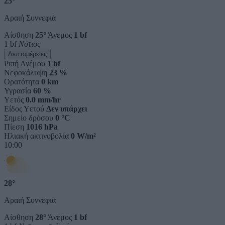
25°
Αραιή Συννεφιά
Αίσθηση
25°
Άνεμος
1 bf
1 bf
Νότιος
Λεπτομέρειες
Ριπή Ανέμου
1 bf
Νεφοκάλυψη
23 %
Ορατότητα
0 km
Υγρασία
60 %
Υετός
0.0 mm/hr
Είδος Υετού
Δεν υπάρχει
Σημείο δρόσου
0 °C
Πίεση
1016 hPa
Ηλιακή ακτινοβολία
0 W/m²
10:00
28°
Αραιή Συννεφιά
Αίσθηση
28°
Άνεμος
1 bf