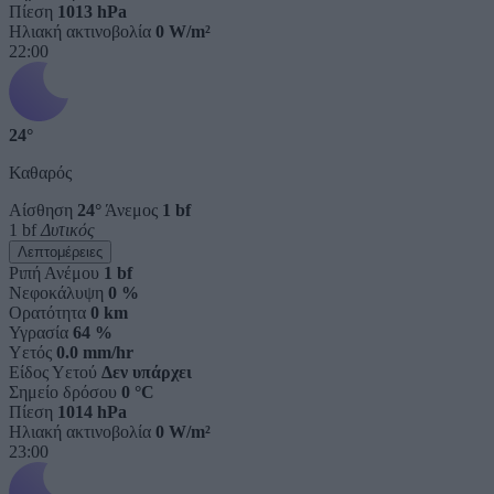
Πίεση
1013 hPa
Ηλιακή ακτινοβολία
0 W/m²
22:00
24°
Καθαρός
Αίσθηση
24°
Άνεμος
1 bf
1 bf
Δυτικός
Λεπτομέρειες
Ριπή Ανέμου
1 bf
Νεφοκάλυψη
0 %
Ορατότητα
0 km
Υγρασία
64 %
Υετός
0.0 mm/hr
Είδος Υετού
Δεν υπάρχει
Σημείο δρόσου
0 °C
Πίεση
1014 hPa
Ηλιακή ακτινοβολία
0 W/m²
23:00