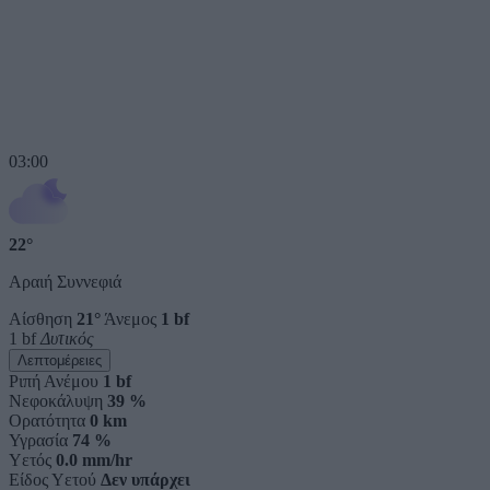
03:00
22°
Αραιή Συννεφιά
Αίσθηση
21°
Άνεμος
1 bf
1 bf
Δυτικός
Λεπτομέρειες
Ριπή Ανέμου
1 bf
Νεφοκάλυψη
39 %
Ορατότητα
0 km
Υγρασία
74 %
Υετός
0.0 mm/hr
Είδος Υετού
Δεν υπάρχει