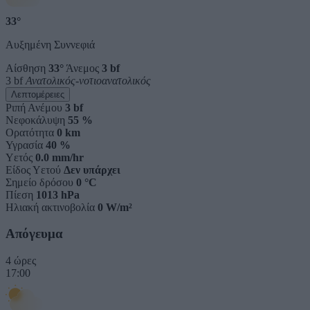
33°
Αυξημένη Συννεφιά
Αίσθηση
33°
Άνεμος
3 bf
3 bf
Ανατολικός-νοτιοανατολικός
Λεπτομέρειες
Ριπή Ανέμου
3 bf
Νεφοκάλυψη
55 %
Ορατότητα
0 km
Υγρασία
40 %
Υετός
0.0 mm/hr
Είδος Υετού
Δεν υπάρχει
Σημείο δρόσου
0 °C
Πίεση
1013 hPa
Ηλιακή ακτινοβολία
0 W/m²
Απόγευμα
4 ώρες
17:00