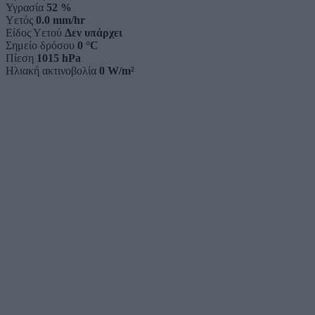
Υγρασία
52 %
Υετός
0.0 mm/hr
Είδος Υετού
Δεν υπάρχει
Σημείο δρόσου
0 °C
Πίεση
1015 hPa
Ηλιακή ακτινοβολία
0 W/m²