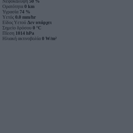
Νεφοκάλυψη
50 %
Ορατότητα
0 km
Υγρασία
74 %
Υετός
0.0 mm/hr
Είδος Υετού
Δεν υπάρχει
Σημείο δρόσου
0 °C
Πίεση
1014 hPa
Ηλιακή ακτινοβολία
0 W/m²