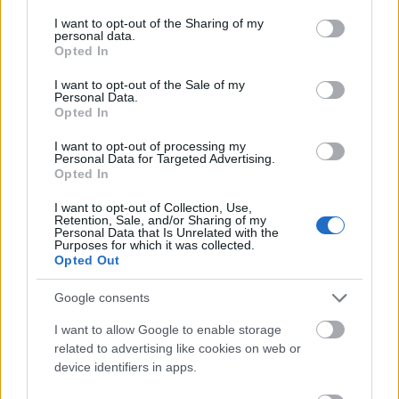
services and may gather and store information including but
Αίσθηση
30°
Άνεμος
3 bf
3 bf
Ανατολικός-νοτιοανατολικός
not limited to your visit or usage behaviour. You may click to
I want to opt-out of the Sharing of my
personal data.
Λεπτομέρειες
grant or deny consent to Google and its third-party tags to
Opted In
Ριπή Ανέμου
3 bf
use your data for below specified purposes in below Google
Νεφοκάλυψη
0 %
consent section.
I want to opt-out of the Sale of my
Ορατότητα
0 km
Personal Data.
Υγρασία
42 %
Opted In
Υετός
0.0 mm/hr
Είδος Υετού
Δεν υπάρχει
I want to opt-out of processing my
Σημείο δρόσου
0 °C
Personal Data for Targeted Advertising.
Πίεση
1013 hPa
Opted In
Ηλιακή ακτινοβολία
0 W/m²
19:00
I want to opt-out of Collection, Use,
Retention, Sale, and/or Sharing of my
Personal Data that Is Unrelated with the
Purposes for which it was collected.
Opted Out
30°
Καθαρός
Google consents
Αίσθηση
30°
Άνεμος
2 bf
I want to allow Google to enable storage
2 bf
Ανατολικός
related to advertising like cookies on web or
Λεπτομέρειες
device identifiers in apps.
Ριπή Ανέμου
2 bf
Νεφοκάλυψη
0 %