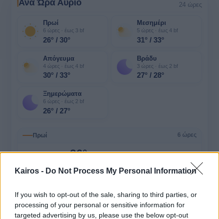
Ανά Ώρα Αύριο
24 ώρες
Πρωί
Μεσημέρι
6 ώρες · έως 3 bf
5 ώρες · έως 4 bf
26° / 30°
31° / 33°
Απόγευμα
Βράδυ
4 ώρες · έως 4 bf
3 ώρες · έως 2 bf
30° / 33°
27° / 28°
Ξημερώματα
6 ώρες · έως 2 bf
26° / 27°
Πρωί
6 ώρες
26°
06:00
Αραιή Συννεφιά
Kairos -
Do Not Process My Personal Information
Αίσθηση
25°
Άνεμος
2 bf
26°
If you wish to opt-out of the sale, sharing to third parties, or
07:00
Αραιή Συννεφιά
processing of your personal or sensitive information for
Αίσθηση
25°
Άνεμος
2 bf
targeted advertising by us, please use the below opt-out