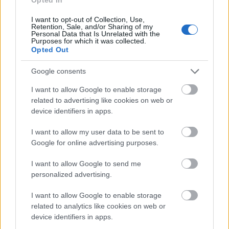
I want to opt-out of Collection, Use,
Retention, Sale, and/or Sharing of my
Personal Data that Is Unrelated with the
Purposes for which it was collected.
Opted Out
Google consents
I want to allow Google to enable storage
related to advertising like cookies on web or
device identifiers in apps.
I want to allow my user data to be sent to
Google for online advertising purposes.
I want to allow Google to send me
personalized advertising.
Μεσημέρι
4 ώρες
31°
I want to allow Google to enable storage
12:00
Αραιή Συννεφιά
related to analytics like cookies on web or
Αίσθηση
30°
Άνεμος
3 bf
device identifiers in apps.