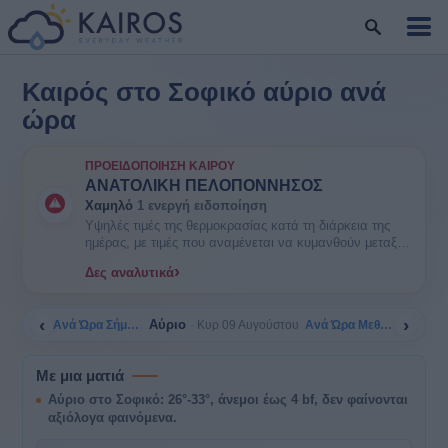
Καιρός στο Σοφικό αύριο ανά
ώρα
ΠΡΟΕΙΔΟΠΟΊΗΣΗ ΚΑΙΡΟΎ
ΑΝΑΤΟΛΙΚΗ ΠΕΛΟΠΟΝΝΗΣΟΣ
Χαμηλό
1 ενεργή ειδοποίηση
Υψηλές τιμές της θερμοκρασίας κατά τη διάρκεια της
ημέρας, με τιμές που αναμένεται να κυμανθούν μεταξύ
35 και 38 βαθμών Κελσίου. ΕΝΗΜΕΡΩΘΕΙΤΕ. Είναι
›
Δες αναλυτικά
πιθανοί κάποιοι κίνδυνοι υγείας στις ευπαθείς ομάδες
πληθυσμού όπως οι ηλικιωμένοι και τα μικρά παιδιά.
‹
›
Αύριο
Ανά Ώρα Σήμερα
Ανά Ώρα Μεθαύριο
Κυρ 09 Αυγούστου
Με μια ματιά
Αύριο στο Σοφικό: 26°-33°, άνεμοι έως 4 bf, δεν φαίνονται
αξιόλογα φαινόμενα.