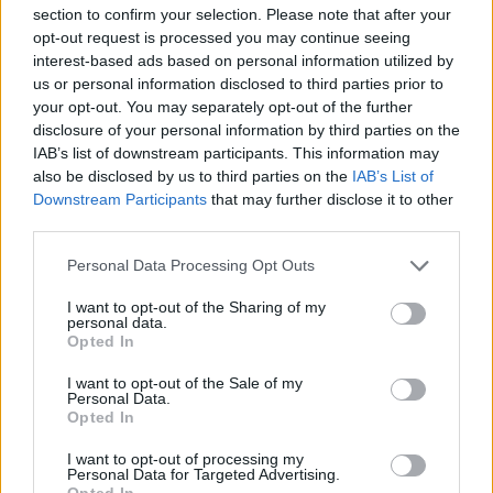
27°
section to confirm your selection. Please note that after your
opt-out request is processed you may continue seeing
08:00
Αραιή Συννεφιά
interest-based ads based on personal information utilized by
Αίσθηση
26°
Άνεμος
2 bf
us or personal information disclosed to third parties prior to
29°
your opt-out. You may separately opt-out of the further
09:00
Αραιή Συννεφιά
disclosure of your personal information by third parties on the
Αίσθηση
28°
Άνεμος
2 bf
IAB’s list of downstream participants. This information may
also be disclosed by us to third parties on the
IAB’s List of
29°
Downstream Participants
that may further disclose it to other
10:00
Καθαρός
third parties.
Αίσθηση
28°
Άνεμος
2 bf
Please note that this website/app uses one or more Google
30°
Personal Data Processing Opt Outs
services and may gather and store information including but
11:00
Καθαρός
not limited to your visit or usage behaviour. You may click to
I want to opt-out of the Sharing of my
Αίσθηση
29°
Άνεμος
3 bf
personal data.
grant or deny consent to Google and its third-party tags to
Opted In
use your data for below specified purposes in below Google
consent section.
I want to opt-out of the Sale of my
Personal Data.
Opted In
I want to opt-out of processing my
Personal Data for Targeted Advertising.
Opted In