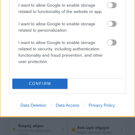
32°
I want to allow Google to enable storage
13:00
Αυξημένη Συννεφιά
related to functionality of the website or app.
Αίσθηση
32°
Άνεμος
4 bf
32°
I want to allow Google to enable storage
14:00
related to personalization.
Αραιή Συννεφιά
Αίσθηση
31°
Άνεμος
4 bf
I want to allow Google to enable storage
33°
related to security, including authentication
15:00
Αραιή Συννεφιά
functionality and fraud prevention, and other
Αίσθηση
33°
Άνεμος
4 bf
user protection.
Δες όλες τις 24 ώρες
14 ακόμη ώρες
CONFIRM
Περισσότερα για τον καιρό
Data Deletion
Data Access
Privacy Policy
στο Σοφικό
Καιρός αύριο
Ανά ώρα σήμερα
›
›
Αναλυτική πρόγνωση
Καιρός ανά ώρα σήμερα
ημέρας