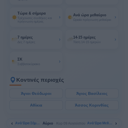
Τώρα & σήμερα
Ανά ώρα μεθαύριο
›
›
Τρέχουσες συνθήκες και
Ωριαία πρόγνωση μεθαύριο
πρόγνωση ημέρας
7 ημέρες
14-15 ημέρες
›
›
Δες 7 ημέρες
Τάση 14-15 ημερών
ΣΚ
›
Σαββατοκύριακο
Κοντινές περιοχές
Άγιοι Θεόδωροι
Άγιος Βασίλειος
Αθίκια
Άσσος Κορινθίας
‹
›
Αύριο
Ανά Ώρα Σήμερα
Ανά Ώρα Μεθαύριο
Κυρ 09 Αυγούστου