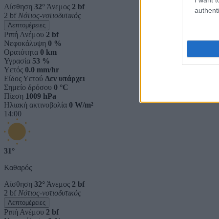
Αίσθηση
32°
Άνεμος
2 bf
authenti
2 bf
Νότιος-νοτιοδυτικός
Λεπτομέρειες
Ριπή Ανέμου
2 bf
Νεφοκάλυψη
0 %
Ορατότητα
0 km
Υγρασία
53 %
Υετός
0.0 mm/hr
Είδος Υετού
Δεν υπάρχει
Σημείο δρόσου
0 °C
Πίεση
1009 hPa
Ηλιακή ακτινοβολία
0 W/m²
14:00
31°
Καθαρός
Αίσθηση
32°
Άνεμος
2 bf
2 bf
Νότιος-νοτιοδυτικός
Λεπτομέρειες
Ριπή Ανέμου
2 bf