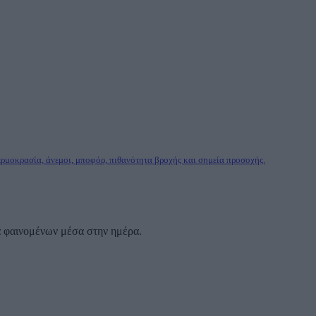
ερμοκρασία, άνεμοι, μποφόρ, πιθανότητα βροχής και σημεία προσοχής.
α φαινομένων μέσα στην ημέρα.