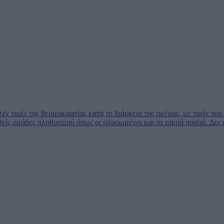
ές τιμές της θερμοκρασίας κατά τη διάρκεια της ημέρας, με τιμές π
ίς ομάδες πληθυσμού όπως οι ηλικιωμένοι και τα μικρά παιδιά.
Δες 