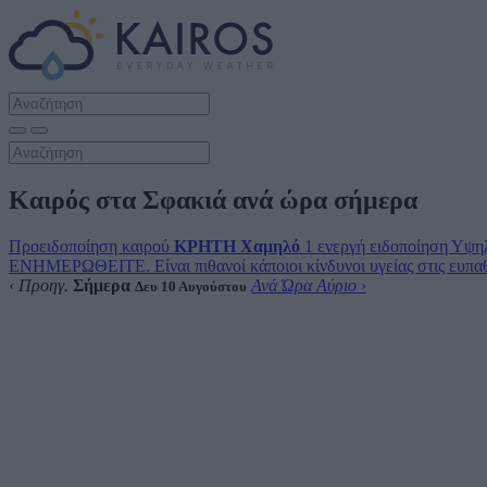
Καιρός στα Σφακιά ανά ώρα σήμερα
Προειδοποίηση καιρού
ΚΡΗΤΗ
Χαμηλό
1 ενεργή ειδοποίηση
Υψηλ
ΕΝΗΜΕΡΩΘΕΙΤΕ. Είναι πιθανοί κάποιοι κίνδυνοι υγείας στις ευπαθε
‹
Προηγ.
Σήμερα
Ανά Ώρα Αύριο
›
Δευ 10 Αυγούστου