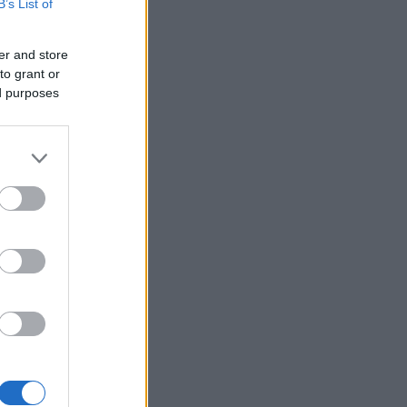
B’s List of
er and store
to grant or
ed purposes