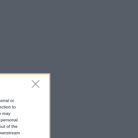
sonal or
ection to
ou may
 personal
out of the
 downstream