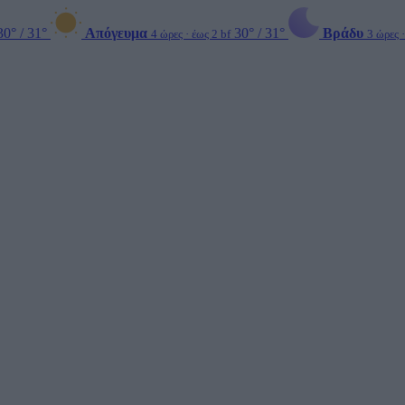
30° / 31°
Απόγευμα
30° / 31°
Βράδυ
4 ώρες · έως 2 bf
3 ώρες ·