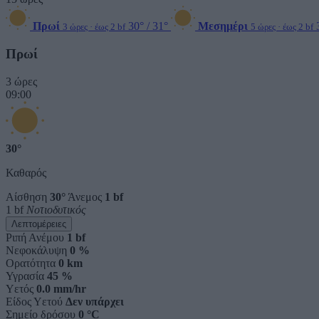
Πρωί
30° / 31°
Μεσημέρι
3 ώρες · έως 2 bf
5 ώρες · έως 2 bf
Πρωί
3 ώρες
09:00
30°
Καθαρός
Αίσθηση
30°
Άνεμος
1 bf
1 bf
Νοτιοδυτικός
Λεπτομέρειες
Ριπή Ανέμου
1 bf
Νεφοκάλυψη
0 %
Ορατότητα
0 km
Υγρασία
45 %
Υετός
0.0 mm/hr
Είδος Υετού
Δεν υπάρχει
Σημείο δρόσου
0 °C