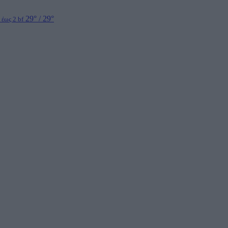
29° / 29°
 έως 2 bf