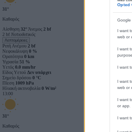
Opted 
31°
Καθαρός
Google 
Αίσθηση
32°
Άνεμος
2 bf
I want t
2 bf
Νοτιοδυτικός
web or d
Λεπτομέρειες
Ριπή Ανέμου
2 bf
I want t
Νεφοκάλυψη
0 %
purpose
Ορατότητα
0 km
Υγρασία
51 %
Υετός
0.0 mm/hr
I want 
Είδος Υετού
Δεν υπάρχει
Σημείο δρόσου
0 °C
I want t
Πίεση
1009 hPa
web or d
Ηλιακή ακτινοβολία
0 W/m²
13:00
I want t
or app.
31°
I want t
Καθαρός
I want t