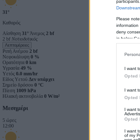
participants
Downstream 
31°
Please note
Καθαρός
information 
deny consent
Αίσθηση
31°
Άνεμος
2 bf
in below Go
2 bf
Νοτιοδυτικός
Λεπτομέρειες
Ριπή Ανέμου
2 bf
Persona
Νεφοκάλυψη
0 %
Ορατότητα
0 km
Υγρασία
49 %
I want t
Υετός
0.0 mm/hr
Opted 
Είδος Υετού
Δεν υπάρχει
Σημείο δρόσου
0 °C
I want t
Πίεση
1009 hPa
Ηλιακή ακτινοβολία
0 W/m²
Opted 
Μεσημέρι
I want 
Advertis
Opted 
5 ώρες
12:00
I want t
of my P
was col