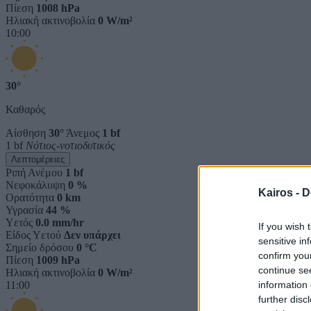
Πίεση
1008 hPa
Ηλιακή ακτινοβολία
0 W/m²
10:00
30°
Καθαρός
Αίσθηση
30°
Άνεμος
1 bf
1 bf
Νότιος-νοτιοδυτικός
Λεπτομέρειες
Ριπή Ανέμου
1 bf
Νεφοκάλυψη
0 %
Kairos -
D
Ορατότητα
0 km
Υγρασία
44 %
Υετός
0.0 mm/hr
If you wish 
Είδος Υετού
Δεν υπάρχει
sensitive in
Σημείο δρόσου
0 °C
confirm you
Πίεση
1009 hPa
continue se
Ηλιακή ακτινοβολία
0 W/m²
information 
11:00
further disc