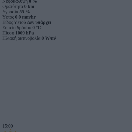
Νεφοκάλυψη
0 %
Ορατότητα
0 km
Υγρασία
55 %
Υετός
0.0 mm/hr
Είδος Υετού
Δεν υπάρχει
Σημείο δρόσου
0 °C
Πίεση
1009 hPa
Ηλιακή ακτινοβολία
0 W/m²
15:00