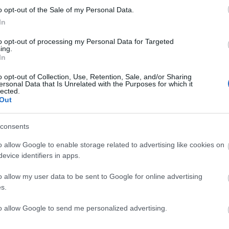
°
31°
o opt-out of the Sale of my Personal Data.
32°
23°
In
ός καιρός
Καθαρός καιρός
to opt-out of processing my Personal Data for Targeted
Άνεμος
1 bf
Βόρειος
Ανατολικός-βο
ing.
°
Αισθητή
22° / 29°
In
o opt-out of Collection, Use, Retention, Sale, and/or Sharing
ersonal Data that Is Unrelated with the Purposes for which it
lected.
Out
consents
o allow Google to enable storage related to advertising like cookies on
evice identifiers in apps.
o allow my user data to be sent to Google for online advertising
s.
to allow Google to send me personalized advertising.