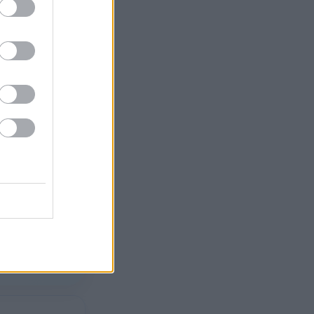
›
ση ημέρας
›
Ίλιον