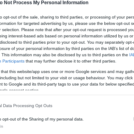
o Not Process My Personal Information
to opt-out of the sale, sharing to third parties, or processing of your per
formation for targeted advertising by us, please use the below opt-out s
r selection. Please note that after your opt-out request is processed y
eing interest-based ads based on personal information utilized by us or
disclosed to third parties prior to your opt-out. You may separately opt-
losure of your personal information by third parties on the IAB’s list of
. This information may also be disclosed by us to third parties on the
IA
έρος της ημέρας
Participants
that may further disclose it to other third parties.
 that this website/app uses one or more Google services and may gath
Μεσημέρι
including but not limited to your visit or usage behaviour. You may click 
°
36°
22°
35°
 to Google and its third-party tags to use your data for below specifi
ogle consent section.
ός καιρός
Αυξημένη Συννεφιά
Άνεμος
3 bf
Βόρειος-βορειοανατολικός
Βόρειος
l Data Processing Opt Outs
°
Αισθητή
33° / 34°
o opt-out of the Sharing of my personal data.
In
Βράδυ