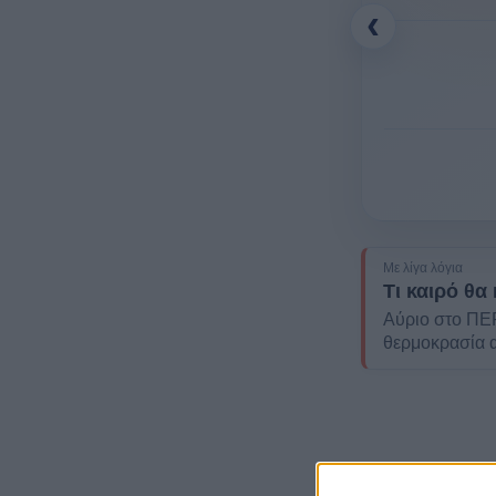
‹
Με λίγα λόγια
Τι καιρό θα
Αύριο στο ΠΕΡ
θερμοκρασία α