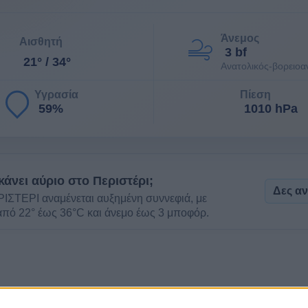
Άνεμος
Αισθητή
3 bf
21° / 34°
Ανατολικός-βορειοα
Υγρασία
Πίεση
59%
1010 hPa
 κάνει αύριο στο Περιστέρι;
Δες α
ΙΣΤΕΡΙ αναμένεται αυξημένη συννεφιά, με
πό 22° έως 36°C και άνεμο έως 3 μποφόρ.