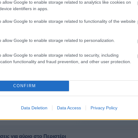
o allow Google to enable storage related to analytics like cookies on
evice identifiers in apps.
ερα για τον καιρό στο Περιστέρι
o allow Google to enable storage related to functionality of the website
αύριο
Τώρα & σήμερα
›
γνωση αύριο
Τρέχουσες συνθήκες και πρόγνω
o allow Google to enable storage related to personalization.
14-15 ημέρες
›
o allow Google to enable storage related to security, including
ς
Τάση 14-15 ημερών
cation functionality and fraud prevention, and other user protection.
›
ιακο
CONFIRM
ς περιοχές
Data Deletion
Data Access
Privacy Policy
ω
Ασπρόπυργο
Ελευσίνα
εις για αύριο στο Περιστέρι