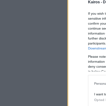
Kairos -
D
If you wish 
sensitive in
confirm you
continue se
information 
further disc
participants
Αύριο ανά μ
Downstream 
Please note
Πρωί
information 
33
deny consent
in below Go
Καθαρ
Άνεμος
1 bf
Persona
Αισθητή
21° / 31
I want t
Opted 
Απόγευμα