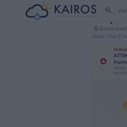
Καιρός
Δυτική Αττικ
Αύριο · Παρ 07 
ΠΡΟΕΙΔ
ΑΤΤΙ
Χαμηλ
Υψηλές 
να φτά
κάποιοι
ηλικιωμ