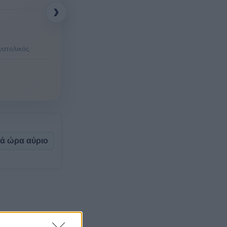
›
νατολικός
νά ώρα αύριο