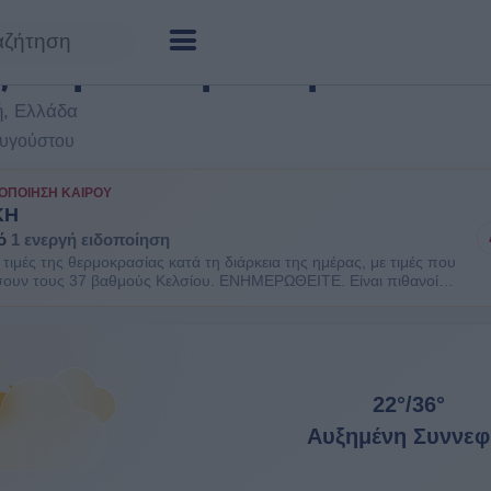
 αύριο Περιστέρι
☆
Προσθήκη στα 
ή, Ελλάδα
Αυγούστου
ΟΠΟΊΗΣΗ ΚΑΙΡΟΎ
ΚΗ
ό
1 ενεργή ειδοποίηση
τιμές της θερμοκρασίας κατά τη διάρκεια της ημέρας, με τιμές που
σουν τους 37 βαθμούς Κελσίου. ΕΝΗΜΕΡΩΘΕΙΤΕ. Είναι πιθανοί
 κίνδυνοι υγείας στις ευπαθείς ομάδες πληθυσμού όπως οι
ένοι και τα μικρά παιδιά.
22°
/
36°
Αυξημένη Συννεφ