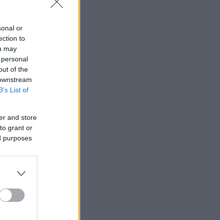
sonal or
ection to
ou may
 personal
out of the
 downstream
B’s List of
er and store
to grant or
ed purposes