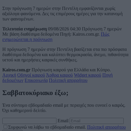
Στην πρόγνωση 7 ημερών στην Πεντέλη εμφανίζονται χωρίς
αξιόλογα φαινόμενα. Δες τις επιμέρους ημέρες για την κατανομή
των φαινομένων.
Τελευταία ενημέρωση
09/08/2026 04:30
Πρόγνωση 7 ημερών
Με βάση διαθέσιμα δεδομένα
Πηγή: Kairos.com.gr.
Πώς
ενημερώνεται η πρόγνωση
Η πρόγνωση 7 ημερών στην Πεντέλη βασίζεται στα πιο πρόσφατα
διαθέσιμα δεδομένα και καλύπτει θερμοκρασία, άνεμο, πιθανότητα
υετού και ημερήσιες καιρικές συνθήκες.
Kairos.com.gr
Πρόγνωση καιρού για Ελλάδα και Κύπρο.
Αρχική
Οδηγοί καιρού
Άρθρα καιρού
Widget καιρού
Πηγή
δεδομένων
Επικοινωνία
Πολιτική απορρήτου
Σαββατοκύριακο έξω;
Ένα σύντομο εβδομαδιαίο email με περιοχές που ευνοεί ο καιρός.
Όχι καθημερινό δελτίο.
Email
Συμφωνώ να λάβω το εβδομαδιαίο email.
Πολιτική απορρήτου