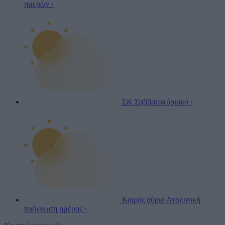
ημερών
›
ΣΚ
Σαββατοκύριακο
›
Καιρός αύριο
Αναλυτική
πρόγνωση ημέρας
›