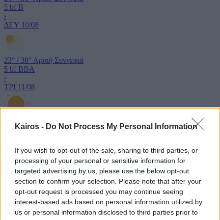
5 bf
Β
›
ΔΕΥ
10/08
23°
/
30°
Αραιή Συννεφιά
5 bf
ΒΒΑ
›
ΤΡΙ
11/08
24°
/
31°
Καθαρός καιρός
Kairos -
Do Not Process My Personal Information
5 bf
ΒΒΑ
›
If you wish to opt-out of the sale, sharing to third parties, or
processing of your personal or sensitive information for
targeted advertising by us, please use the below opt-out
section to confirm your selection. Please note that after your
opt-out request is processed you may continue seeing
interest-based ads based on personal information utilized by
us or personal information disclosed to third parties prior to