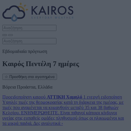
Εβδομαδιαία πρόγνωση
Καιρός Πεντέλη 7 ημέρες
☆
Προσθήκη στα αγαπημένα
Βόρεια Προάστια, Ελλάδα
Προειδοποίηση καιρού
ΑΤΤΙΚΗ
Χαμηλό
1 ενεργή ειδοποίηση
Υψηλές τιμές της θερμοκρασίας κατά τη διάρκεια της ημέρας, με
τιμές που αναμένεται να κυμανθούν μεταξύ 35 και 38 βαθμών
Κελσίου. ΕΝΗΜΕΡΩΘΕΙΤΕ. Είναι πιθανοί κάποιοι κίνδυνοι
υγείας στις ευπαθείς ομάδες πληθυσμού όπως οι ηλικιωμένοι και
τα μικρά παιδιά.
Δες αναλυτικά
›