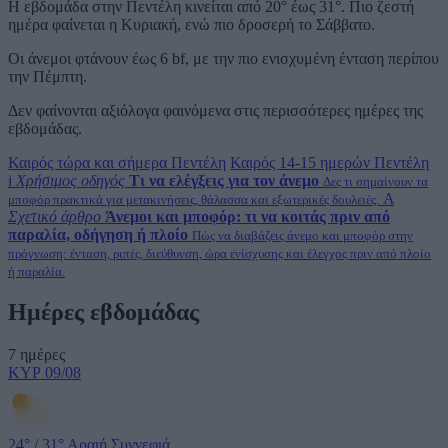
Η εβδομάδα στην Πεντέλη κινείται από 20° έως 31°. Πιο ζεστή
ημέρα φαίνεται η Κυριακή, ενώ πιο δροσερή το Σάββατο.
Οι άνεμοι φτάνουν έως 6 bf, με την πιο ενισχυμένη ένταση περίπου
την Πέμπτη.
Δεν φαίνονται αξιόλογα φαινόμενα στις περισσότερες ημέρες της
εβδομάδας.
Καιρός τώρα και σήμερα Πεντέλη
Καιρός 14-15 ημερών Πεντέλη
i
Χρήσιμος οδηγός
Τι να ελέγξεις για τον άνεμο
Δες τι σημαίνουν τα
A
μποφόρ πρακτικά για μετακινήσεις, θάλασσα και εξωτερικές δουλειές.
Σχετικό άρθρο
Άνεμοι και μποφόρ: τι να κοιτάς πριν από
παραλία, οδήγηση ή πλοίο
Πώς να διαβάζεις άνεμο και μποφόρ στην
πρόγνωση: ένταση, ριπές, διεύθυνση, ώρα ενίσχυσης και έλεγχος πριν από πλοίο
ή παραλία.
Ημέρες εβδομάδας
7 ημέρες
ΚΥΡ
09/08
24°
/
31°
Αραιή Συννεφιά