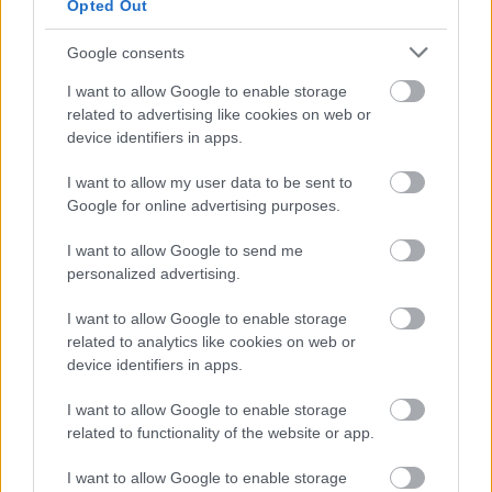
Opted Out
Google consents
23°
/
29°
Αραιή Συννεφιά
6 bf
ΒΒΑ
I want to allow Google to enable storage
›
related to advertising like cookies on web or
ΠΑΡ
14/08
device identifiers in apps.
I want to allow my user data to be sent to
21°
/
30°
Καθαρός καιρός
Google for online advertising purposes.
5 bf
ΒΒΑ
›
I want to allow Google to send me
ΣΑΒ
15/08
personalized advertising.
I want to allow Google to enable storage
20°
/
28°
Καθαρός καιρός
related to analytics like cookies on web or
5 bf
ΒΒΑ
device identifiers in apps.
›
I want to allow Google to enable storage
Περισσότερα για τον καιρό στην Πεντέλη
related to functionality of the website or app.
I want to allow Google to enable storage