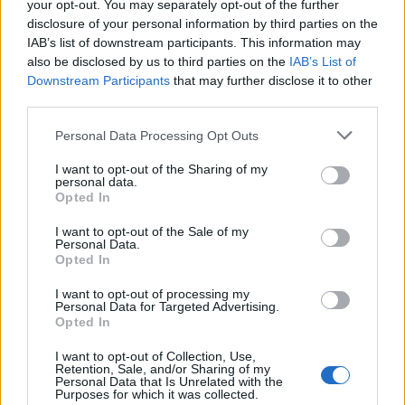
your opt-out. You may separately opt-out of the further
disclosure of your personal information by third parties on the
IAB’s list of downstream participants. This information may
also be disclosed by us to third parties on the
IAB’s List of
Downstream Participants
that may further disclose it to other
third parties.
Please note that this website/app uses one or more Google
Personal Data Processing Opt Outs
services and may gather and store information including but
not limited to your visit or usage behaviour. You may click to
I want to opt-out of the Sharing of my
personal data.
grant or deny consent to Google and its third-party tags to
Opted In
use your data for below specified purposes in below Google
consent section.
I want to opt-out of the Sale of my
Personal Data.
Opted In
ΤΕΤ
12/08
I want to opt-out of processing my
Personal Data for Targeted Advertising.
Opted In
24°
/
31°
Καθαρός καιρός
5 bf
ΒΒΑ
I want to opt-out of Collection, Use,
Retention, Sale, and/or Sharing of my
›
Personal Data that Is Unrelated with the
ΠΕΜ
13/08
Purposes for which it was collected.