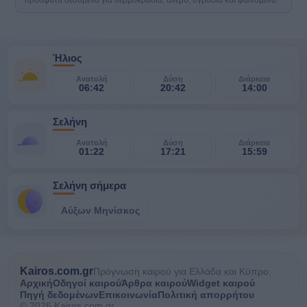
πρόσφατα δεδομένα για θερμοκρασία, άνεμο, υγρασία και φαινόμενα.
Ήλιος
Ανατολή
Δύση
Διάρκεια
06:42
20:42
14:00
Σελήνη
Ανατολή
Δύση
Διάρκεια
01:22
17:21
15:59
Σελήνη σήμερα
Αύξων Μηνίσκος
Kairos.com.gr
Πρόγνωση καιρού για Ελλάδα και Κύπρο.
Αρχική
Οδηγοί καιρού
Άρθρα καιρού
Widget καιρού
Πηγή δεδομένων
Επικοινωνία
Πολιτική απορρήτου
© 2026 Kairos.com.gr