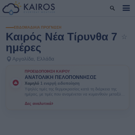
ΕΒΔΟΜΑΔΙΑΊΑ ΠΡΌΓΝΩΣΗ
Καιρός Νέα Τίρυνθα 7
☆
Πρ
ημέρες
Αργολίδα, Ελλάδα
ΠΡΟΕΙΔΟΠΟΊΗΣΗ ΚΑΙΡΟΎ
ΑΝΑΤΟΛΙΚΗ ΠΕΛΟΠΟΝΝΗΣΟΣ
Χαμηλό
1 ενεργή ειδοποίηση
Υψηλές τιμές της θερμοκρασίας κατά τη διάρκεια της
ημέρας, με τιμές που αναμένεται να κυμανθούν μεταξύ
35 και 38 βαθμών Κελσίου. ΕΝΗΜΕΡΩΘΕΙΤΕ. Είναι
›
Δες αναλυτικά
πιθανοί κάποιοι κίνδυνοι υγείας στις ευπαθείς ομάδες
πληθυσμού όπως οι ηλικιωμένοι και τα μικρά παιδιά.