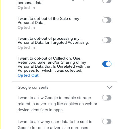
›
Καθαρός καιρός
personal data.
10/08
grant or deny consent to Google and its third-party tags to
Opted In
4 bf
use your data for below specified purposes in below Google
consent section.
I want to opt-out of the Sale of my
22°
36°
/
Personal Data.
ΤΡΙ
›
Καθαρός καιρός
Opted In
11/08
4 bf
I want to opt-out of processing my
Personal Data for Targeted Advertising.
Opted In
I want to opt-out of Collection, Use,
Retention, Sale, and/or Sharing of my
Personal Data that Is Unrelated with the
Purposes for which it was collected.
Opted Out
Google consents
I want to allow Google to enable storage
related to advertising like cookies on web or
device identifiers in apps.
I want to allow my user data to be sent to
Google for online advertising purposes.