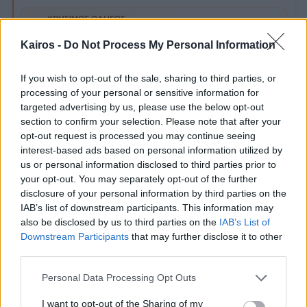
ΧΡΉΣΙΜΟΣ ΟΔΗΓΌΣ
Τι να ελέγξεις για τη ζέστη
i
Kairos -
Do Not Process My Personal Information
Δες πώς να διαβάζεις θερμοκρασία, υγρασία και
ώρες αιχμής πριν προγραμματίσεις την ημέρα.
If you wish to opt-out of the sale, sharing to third parties, or
processing of your personal or sensitive information for
ΣΧΕΤΙΚΌ ΆΡΘΡΟ
Καλοκαιρινή Ζέστη και Ξηρότητα στα
targeted advertising by us, please use the below opt-out
Ηπειρωτικά: Πρόγνωση για 4 και 5
section to confirm your selection. Please note that after your
Αυγούστου 2026
A
opt-out request is processed you may continue seeing
Καιρός σήμερα και αύριο σε Αθήνα, Θεσσαλονίκη
interest-based ads based on personal information utilized by
και Ελλάδα: θερμοκρασία, άνεμοι, μποφόρ,
πιθανότητα βροχής και σημεία προσοχής.
us or personal information disclosed to third parties prior to
your opt-out. You may separately opt-out of the further
disclosure of your personal information by third parties on the
Ημέρες εβδομάδας
IAB’s list of downstream participants. This information may
7 ημέρες
also be disclosed by us to third parties on the
IAB’s List of
Downstream Participants
that may further disclose it to other
24°
35°
/
ΚΥΡ
third parties.
›
Αυξημένη Συννεφιά
09/08
4 bf
Please note that this website/app uses one or more Google
Personal Data Processing Opt Outs
services and may gather and store information including but
23°
35°
/
not limited to your visit or usage behaviour. You may click to
I want to opt-out of the Sharing of my
ΔΕΥ