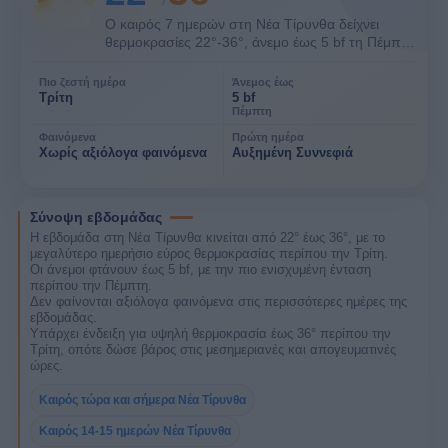
Ο καιρός 7 ημερών στη Νέα Τίρυνθα δείχνει
θερμοκρασίες 22°-36°, άνεμο έως 5 bf τη Πέμπτη
και χωρίς αξιόλογα φαινόμενα. Πιο ζεστή ημέρα
φαίνεται η Τρίτη.
Πιο ζεστή ημέρα
Άνεμος έως
Τρίτη
5 bf
Πέμπτη
Φαινόμενα
Πρώτη ημέρα
Χωρίς αξιόλογα φαινόμενα
Αυξημένη Συννεφιά
Σύνοψη εβδομάδας
Η εβδομάδα στη Νέα Τίρυνθα κινείται από 22° έως 36°, με το
μεγαλύτερο ημερήσιο εύρος θερμοκρασίας περίπου την Τρίτη.
Οι άνεμοι φτάνουν έως 5 bf, με την πιο ενισχυμένη ένταση
περίπου την Πέμπτη.
Δεν φαίνονται αξιόλογα φαινόμενα στις περισσότερες ημέρες της
εβδομάδας.
Υπάρχει ένδειξη για υψηλή θερμοκρασία έως 36° περίπου την
Τρίτη, οπότε δώσε βάρος στις μεσημεριανές και απογευματινές
ώρες.
Καιρός τώρα και σήμερα Νέα Τίρυνθα
Καιρός 14-15 ημερών Νέα Τίρυνθα