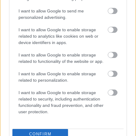
I want to allow Google to send me
personalized advertising.
I want to allow Google to enable storage
related to analytics like cookies on web or
device identifiers in apps.
22°
35°
/
I want to allow Google to enable storage
ΤΕΤ
›
Καθαρός καιρός
12/08
related to functionality of the website or app.
4 bf
I want to allow Google to enable storage
25°
35°
/
related to personalization.
ΠΕΜ
›
Καθαρός καιρός
13/08
5 bf
I want to allow Google to enable storage
related to security, including authentication
24°
32°
/
functionality and fraud prevention, and other
ΠΑΡ
›
Καθαρός καιρός
14/08
user protection.
4 bf
22°
31°
/
ΣΑΒ
›
CONFIRM
Καθαρός καιρός