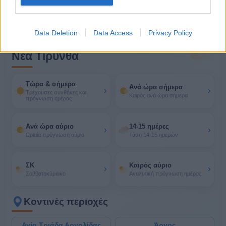
15/08
5 bf
Data Deletion
Data Access
Privacy Policy
Περισσότερα για τον καιρό στη
Νέα Τίρυνθα
Τώρα & σήμερα
Ανά ώρα σήμερα
›
›
Τρέχουσες συνθήκες και
Καιρός ανά ώρα σήμερα
πρόγνωση ημέρας
Ανά ώρα αύριο
14-15 ημέρες
›
›
Ωριαία πρόγνωση αύριο
Τάση 14-15 ημερών
ΣΚ
Καιρός αύριο
›
›
Σαββατοκύριακο
Αναλυτική πρόγνωση ημέρας
Κοντινές περιοχές
Αγία Τριάδα Αργολίδας
Άργος