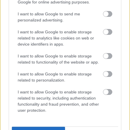
Google for online advertising purposes.
I want to allow Google to send me
personalized advertising.
I want to allow Google to enable storage
related to analytics like cookies on web or
device identifiers in apps.
I want to allow Google to enable storage
related to functionality of the website or app.
I want to allow Google to enable storage
related to personalization.
I want to allow Google to enable storage
28°
related to security, including authentication
13:00
Καθαρός
functionality and fraud prevention, and other
Αίσθηση
29°
Άνεμος
2 bf
user protection.
28°
14:00
Καθαρός
Αίσθηση
28°
Άνεμος
2 bf