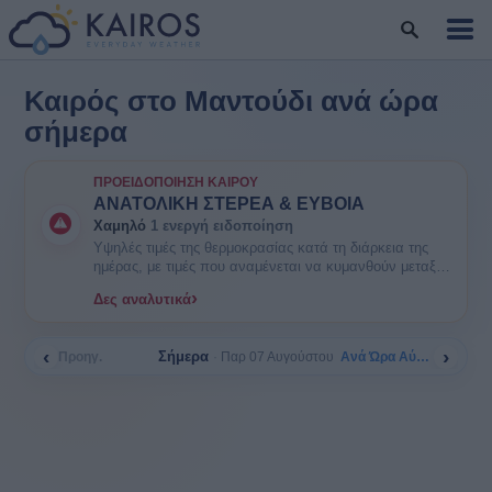
Καιρός στο Μαντούδι ανά ώρα
σήμερα
ΠΡΟΕΙΔΟΠΟΊΗΣΗ ΚΑΙΡΟΎ
ΑΝΑΤΟΛΙΚΗ ΣΤΕΡΕΑ & ΕΥΒΟΙΑ
Χαμηλό
1 ενεργή ειδοποίηση
Υψηλές τιμές της θερμοκρασίας κατά τη διάρκεια της
ημέρας, με τιμές που αναμένεται να κυμανθούν μεταξύ
35 και 38 βαθμών Κελσίου. ΕΝΗΜΕΡΩΘΕΙΤΕ. Είναι
›
Δες αναλυτικά
πιθανοί κάποιοι κίνδυνοι υγείας στις ευπαθείς ομάδες
πληθυσμού όπως οι ηλικιωμένοι και τα μικρά παιδιά.
‹
›
Σήμερα
Προηγ.
Ανά Ώρα Αύριο
Παρ 07 Αυγούστου