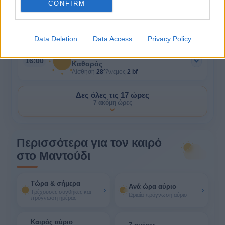
CONFIRM
28°
15:00
Καθαρός
Αίσθηση
28°
Άνεμος
2 bf
Data Deletion
Data Access
Privacy Policy
28°
16:00
Καθαρός
Αίσθηση
28°
Άνεμος
2 bf
Δες όλες τις 17 ώρες
7 ακόμη ώρες
Περισσότερα για τον καιρό
στο Μαντούδι
Τώρα & σήμερα
Ανά ώρα αύριο
›
›
Τρέχουσες συνθήκες και
Ωριαία πρόγνωση αύριο
πρόγνωση ημέρας
Καιρός αύριο