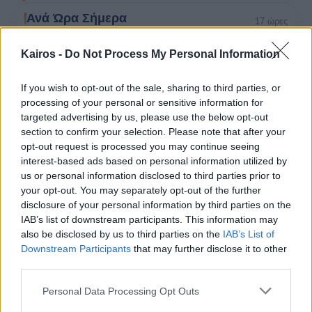
Ανά Ώρα Σήμερα
17 ώρες
Πρωί
Μεσημέρι
Kairos -
Do Not Process My Personal Information
5 ώρες · έως 2 bf
5 ώρες · έως 2 bf
22° / 28°
27° / 28°
If you wish to opt-out of the sale, sharing to third parties, or
Απόγευμα
Βράδυ
processing of your personal or sensitive information for
4 ώρες · έως 2 bf
3 ώρες · έως 2 bf
targeted advertising by us, please use the below opt-out
27° / 28°
25° / 26°
section to confirm your selection. Please note that after your
opt-out request is processed you may continue seeing
Πρωί
5 ώρες
interest-based ads based on personal information utilized by
us or personal information disclosed to third parties prior to
22°
your opt-out. You may separately opt-out of the further
07:00
Αραιή Συννεφιά
disclosure of your personal information by third parties on the
Αίσθηση
21°
Άνεμος
2 bf
IAB’s list of downstream participants. This information may
23°
also be disclosed by us to third parties on the
IAB’s List of
08:00
Downstream Participants
that may further disclose it to other
Αραιή Συννεφιά
Αίσθηση
22°
Άνεμος
1 bf
third parties.
26°
Please note that this website/app uses one or more Google
Personal Data Processing Opt Outs
09:00
services and may gather and store information including but
Αυξημένη Συννεφιά