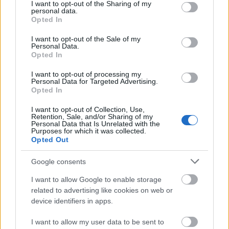
Αίσθηση
25°
Άνεμος
1 bf
not limited to your visit or usage behaviour. You may click to
I want to opt-out of the Sharing of my
personal data.
grant or deny consent to Google and its third-party tags to
28°
Opted In
use your data for below specified purposes in below Google
10:00
Αραιή Συννεφιά
consent section.
I want to opt-out of the Sale of my
Αίσθηση
28°
Άνεμος
2 bf
Personal Data.
Opted In
27°
11:00
Αραιή Συννεφιά
I want to opt-out of processing my
Αίσθηση
28°
Άνεμος
2 bf
Personal Data for Targeted Advertising.
Opted In
Μεσημέρι
5 ώρες
I want to opt-out of Collection, Use,
Retention, Sale, and/or Sharing of my
27°
Personal Data that Is Unrelated with the
12:00
Καθαρός
Purposes for which it was collected.
Opted Out
Αίσθηση
27°
Άνεμος
2 bf
Google consents
I want to allow Google to enable storage
related to advertising like cookies on web or
device identifiers in apps.
I want to allow my user data to be sent to