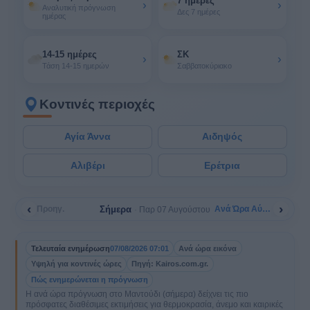
7 ημέρες
›
›
Αναλυτική πρόγνωση
Δες 7 ημέρες
ημέρας
14-15 ημέρες
ΣΚ
›
›
Τάση 14-15 ημερών
Σαββατοκύριακο
Κοντινές περιοχές
Αγία Άννα
Αιδηψός
Αλιβέρι
Ερέτρια
‹
›
Σήμερα
Προηγ.
Ανά Ώρα Αύριο
Παρ 07 Αυγούστου
Τελευταία ενημέρωση
07/08/2026 07:01
Ανά ώρα εικόνα
Υψηλή για κοντινές ώρες
Πηγή: Kairos.com.gr.
Πώς ενημερώνεται η πρόγνωση
Η ανά ώρα πρόγνωση στο Μαντούδι (σήμερα) δείχνει τις πιο
πρόσφατες διαθέσιμες εκτιμήσεις για θερμοκρασία, άνεμο και καιρικές