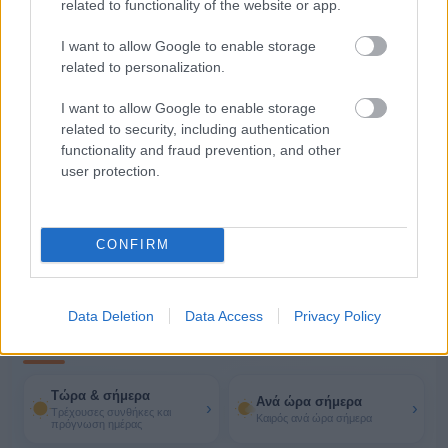
related to functionality of the website or app.
24°
31°
/
I want to allow Google to enable storage
ΔΕΥ
›
Καθαρός καιρός
10/08
related to personalization.
5 bf
I want to allow Google to enable storage
26°
32°
/
related to security, including authentication
ΤΡΙ
›
Καθαρός καιρός
11/08
functionality and fraud prevention, and other
6 bf
user protection.
26°
33°
/
ΤΕΤ
›
Καθαρός καιρός
12/08
5 bf
CONFIRM
Περισσότερα για τον καιρό στη
Data Deletion
Data Access
Privacy Policy
Μάνδρα
Τώρα & σήμερα
Ανά ώρα σήμερα
›
›
Τρέχουσες συνθήκες και
Καιρός ανά ώρα σήμερα
πρόγνωση ημέρας