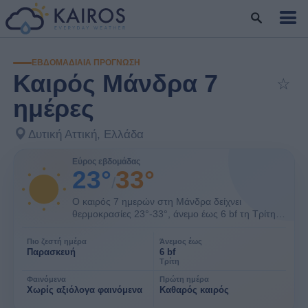
ΕΒΔΟΜΑΔΙΑΊΑ ΠΡΌΓΝΩΣΗ
Καιρός Μάνδρα 7
☆
Πρ
ημέρες
Δυτική Αττική, Ελλάδα
Εύρος εβδομάδας
23°
33°
/
Ο καιρός 7 ημερών στη Μάνδρα δείχνει
θερμοκρασίες 23°-33°, άνεμο έως 6 bf τη Τρίτη
και χωρίς αξιόλογα φαινόμενα. Πιο ζεστή ημέρα
φαίνεται η Παρασκευή.
Πιο ζεστή ημέρα
Άνεμος έως
Παρασκευή
6 bf
Τρίτη
Φαινόμενα
Πρώτη ημέρα
Χωρίς αξιόλογα φαινόμενα
Καθαρός καιρός