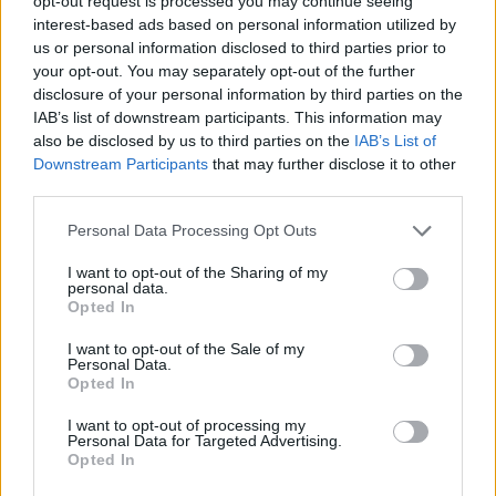
opt-out request is processed you may continue seeing
πρόγνωση: ένταση, ριπές, διεύθυνση, ώρα
ενίσχυσης και έλεγχος πριν από πλοίο ή παραλία.
interest-based ads based on personal information utilized by
us or personal information disclosed to third parties prior to
your opt-out. You may separately opt-out of the further
Ημέρες εβδομάδας
disclosure of your personal information by third parties on the
7 ημέρες
IAB’s list of downstream participants. This information may
also be disclosed by us to third parties on the
IAB’s List of
24°
31°
/
ΠΕΜ
Downstream Participants
that may further disclose it to other
›
Καθαρός καιρός
06/08
third parties.
5 bf
Please note that this website/app uses one or more Google
Personal Data Processing Opt Outs
23°
33°
/
services and may gather and store information including but
ΠΑΡ
›
Καθαρός καιρός
07/08
not limited to your visit or usage behaviour. You may click to
I want to opt-out of the Sharing of my
4 bf
personal data.
grant or deny consent to Google and its third-party tags to
Opted In
use your data for below specified purposes in below Google
23°
33°
/
ΣΑΒ
consent section.
I want to opt-out of the Sale of my
›
Καθαρός καιρός
08/08
Personal Data.
4 bf
Opted In
I want to opt-out of processing my
Personal Data for Targeted Advertising.
Opted In