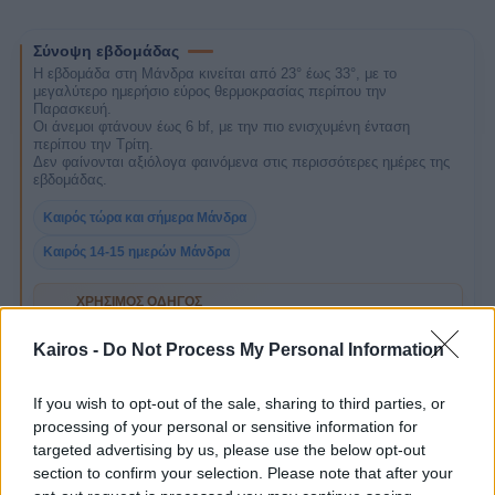
Σύνοψη εβδομάδας
Η εβδομάδα στη Μάνδρα κινείται από 23° έως 33°, με το
μεγαλύτερο ημερήσιο εύρος θερμοκρασίας περίπου την
Παρασκευή.
Οι άνεμοι φτάνουν έως 6 bf, με την πιο ενισχυμένη ένταση
περίπου την Τρίτη.
Δεν φαίνονται αξιόλογα φαινόμενα στις περισσότερες ημέρες της
εβδομάδας.
Καιρός τώρα και σήμερα Μάνδρα
Καιρός 14-15 ημερών Μάνδρα
ΧΡΉΣΙΜΟΣ ΟΔΗΓΌΣ
Τι να ελέγξεις για τον άνεμο
i
Δες τι σημαίνουν τα μποφόρ πρακτικά για
Kairos -
Do Not Process My Personal Information
μετακινήσεις, θάλασσα και εξωτερικές δουλειές.
If you wish to opt-out of the sale, sharing to third parties, or
ΣΧΕΤΙΚΌ ΆΡΘΡΟ
processing of your personal or sensitive information for
Άνεμοι και μποφόρ: τι να κοιτάς πριν από
targeted advertising by us, please use the below opt-out
παραλία, οδήγηση ή πλοίο
A
section to confirm your selection. Please note that after your
Πώς να διαβάζεις άνεμο και μποφόρ στην