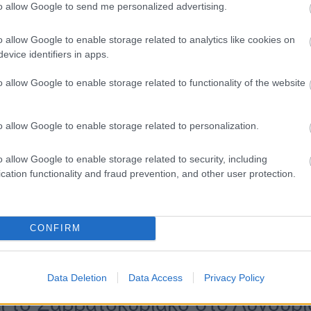
to allow Google to send me personalized advertising.
o allow Google to enable storage related to analytics like cookies on
evice identifiers in apps.
o allow Google to enable storage related to functionality of the website
ις για τον καιρό Σαββατοκύριακο στο Λυγούριον
o allow Google to enable storage related to personalization.
 θα κάνει το Σαββατοκύριακο στο
o allow Google to enable storage related to security, including
ν;
cation functionality and fraud prevention, and other user protection.
κο στο Λυγούριον η θερμοκρασία κυμαίνεται περίπου από 22° έ
η είναι περίπου 34°, ενώ η Κυριακή περίπου 33°.
ρα φαίνεται καλύτερη για το ΣΚ σ
CONFIRM
ν;
Data Deletion
Data Access
Privacy Policy
αίνεται το Σάββατο, με έως 34° και άνεμος 4 bf.
ι το Σαββατοκύριακο στο Λυγούρι