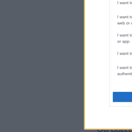
I want 
I want t
web or d
I want t
or app.
Συχνές ερωτήσε
I want t
Τι καιρό
I want t
Λυγούριο
authenti
Το Σαββατοκύρια
Σάββατο η μέγιστ
Ποια ημέ
Λυγούριο
Καλύτερη ημέρα φ
Θα βρέξε