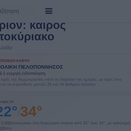
ριον: καιρός
τοκύριακο
λλάδα
ΟΠΟΊΗΣΗ ΚΑΙΡΟΎ
ΤΟΛΙΚΗ ΠΕΛΟΠΟΝΝΗΣΟΣ
ό
1 ενεργή ειδοποίηση
τιμές της θερμοκρασίας κατά τη διάρκεια της ημέρας, με τιμές που
ται να κυμανθούν μεταξύ 35 και 38 βαθμών Κελσίου.
ΘΕΙΤΕ. Είναι πιθανοί κάποιοι κίνδυνοι υγείας στις ευπαθείς
πληθυσμού όπως οι ηλικιωμένοι και τα μικρά παιδιά.
νοψη ΣΚ
22°
34°
/
 Σαββατοκύριακο στο Λυγούριον κινείται από 22° έως 34°, με καλύτερη
ββατο.