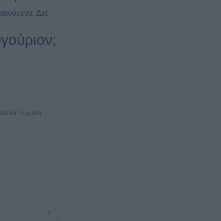
αινόμενα. Δες
υγούριον;
ατο και Κυριακή.
›