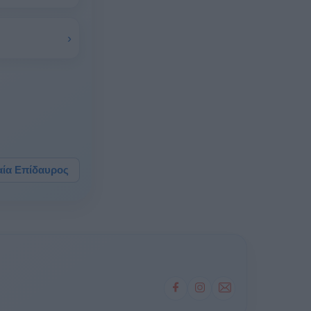
›
αία Επίδαυρος