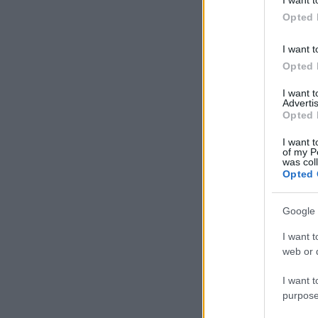
Δεν φαίνοντ
Opted 
I want t
Σάββατο 
Opted 
I want 
ΣΑΒ
Advertis
08/08
Opted 
I want t
of my P
ΚΥΡ
was col
09/08
Opted 
Google 
I want t
web or d
I want t
purpose