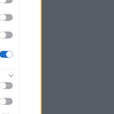
2 ημέρες
›
›