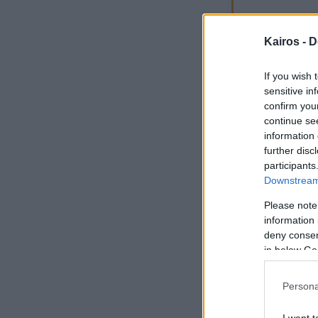
Kairos -
D
If you wish 
Η θερμοκρασία δεν
sensitive in
Δεν φαίνονται αξ
confirm you
ΣΧΕΤΙΚΌ Ά
continue se
Καιρός Σ
information 
A
Πώς να συγ
further disc
δραστηριότ
participants
Downstream 
Please note
Σύγκριση ΣΚ
Σύνοψη Σαββ
information 
deny consent
in below Go
Καλύτερη η
✓
Σάββατο
Έως 34° και
Persona
Φαινόμενα
•
Χωρίς αξ
I want t