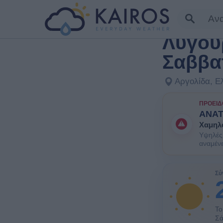
ΣΕ ΜΊΑ ΜΑΤΙΆ
Λυγού
Σαββα
Αργολίδα, Ε
ΠΡΟΕΙΔ
ΑΝΑ
Χαμηλ
Υψηλές 
αναμένε
ΕΝΗΜΕΡΩ
ομάδες 
Σύ
Το
Σά