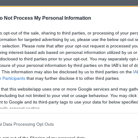
o Not Process My Personal Information
to opt-out of the sale, sharing to third parties, or processing of your per
 αλλάζει σημαντικά ανάμεσα στις δύο ημέρες.
formation for targeted advertising by us, please use the below opt-out s
ιόλογα φαινόμενα στο ΣΚ
r selection. Please note that after your opt-out request is processed y
ΡΘΡΟ
eing interest-based ads based on personal information utilized by us or
αββατοκύριακο: πώς να συγκρίνεις Σάββατο και Κυριακή
disclosed to third parties prior to your opt-out. You may separately opt-
κρίνεις τον καιρό Σαββάτου και Κυριακής για μετακίνηση, βόλτα ή
losure of your personal information by third parties on the IAB’s list of
ητες, κοιτώντας άνεμο, βροχή και θερμοκρασία.
. This information may also be disclosed by us to third parties on the
IA
Participants
that may further disclose it to other third parties.
 that this website/app uses one or more Google services and may gath
ατοκύριακου στο Λυγούριον
including but not limited to your visit or usage behaviour. You may click 
 to Google and its third-party tags to use your data for below specifi
ogle consent section.
μέρα
Άνεμος
↗
1 bf διαφορά
 άνεμος 4 bf
Πιο δυνατός άνεμος: Κυριακή, έω
l Data Processing Opt Outs
Διαφορά θερμοκρασίας
↓
ιόλογα φαινόμενα
1° διαφορά
o opt-out of the Sharing of my personal data.