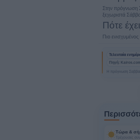
Στην πρόγνωση Σ
ξεχωριστά Σάββα
Πότε έχε
Πιο ενισχυμένος 
Τελευταία ενημέ
Πηγή: Kairos.com
Η πρόγνωση Σαββατο
Περισσότε
Τώρα & σή
Τρέχουσες συ