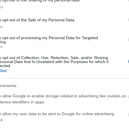
αι αξιόλογα φαινόμενα στο ΣΚ
Πιο δροσερή ημέρα: Κυριακή
In
o opt-out of the Sale of my Personal Data.
και Κυριακή
In
to opt-out of processing my Personal Data for Targeted
22°
34°
Καθαρός καιρός
/
ing.
4 bf
ΒΒΑ
In
o opt-out of Collection, Use, Retention, Sale, and/or Sharing
ersonal Data that Is Unrelated with the Purposes for which it
25°
33°
Αραιή Συννεφιά
/
lected.
Out
5 bf
ΒΒΑ
consents
o allow Google to enable storage related to advertising like cookies on
evice identifiers in apps.
o allow my user data to be sent to Google for online advertising
s.