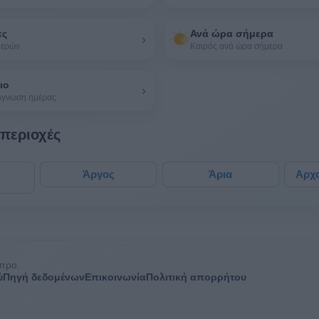
ες
Ανά ώρα σήμερα
›
μερών
Καιρός ανά ώρα σήμερα
ιο
›
όγνωση ημέρας
 περιοχές
Άργος
Άρια
Αρχ
προ.
ύ
Πηγή δεδομένων
Επικοινωνία
Πολιτική απορρήτου