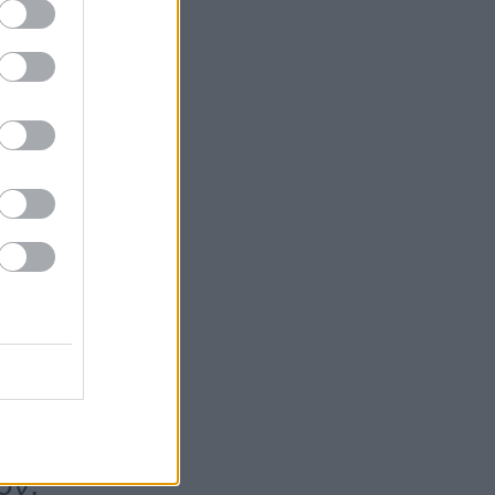
ως 34°. Το
το
ον;