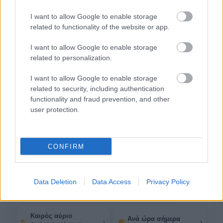
31°
I want to allow Google to enable storage
13:00
Αραιή Συννεφιά
related to functionality of the website or app.
Αίσθηση
30°
Άνεμος
5 bf
32°
I want to allow Google to enable storage
14:00
related to personalization.
Καθαρός
Αίσθηση
31°
Άνεμος
5 bf
I want to allow Google to enable storage
32°
related to security, including authentication
15:00
Αραιή Συννεφιά
functionality and fraud prevention, and other
Αίσθηση
31°
Άνεμος
5 bf
user protection.
Δες όλες τις 24 ώρες
14 ακόμη ώρες
CONFIRM
Περισσότερα για τον καιρό
Data Deletion
Data Access
Privacy Policy
στο Λουτράκι
Καιρός αύριο
Ανά ώρα σήμερα
›
›