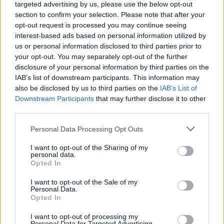
targeted advertising by us, please use the below opt-out
27°
section to confirm your selection. Please note that after your
08:00
opt-out request is processed you may continue seeing
Αραιή Συννεφιά
interest-based ads based on personal information utilized by
Αίσθηση
26°
Άνεμος
2 bf
us or personal information disclosed to third parties prior to
28°
your opt-out. You may separately opt-out of the further
09:00
Αραιή Συννεφιά
disclosure of your personal information by third parties on the
Αίσθηση
27°
Άνεμος
3 bf
IAB’s list of downstream participants. This information may
also be disclosed by us to third parties on the
IAB’s List of
29°
Downstream Participants
that may further disclose it to other
10:00
Αραιή Συννεφιά
third parties.
Αίσθηση
28°
Άνεμος
4 bf
Please note that this website/app uses one or more Google
30°
Personal Data Processing Opt Outs
services and may gather and store information including but
11:00
Αραιή Συννεφιά
not limited to your visit or usage behaviour. You may click to
I want to opt-out of the Sharing of my
Αίσθηση
29°
Άνεμος
4 bf
personal data.
grant or deny consent to Google and its third-party tags to
Opted In
use your data for below specified purposes in below Google
consent section.
I want to opt-out of the Sale of my
Personal Data.
Opted In
I want to opt-out of processing my
Personal Data for Targeted Advertising.