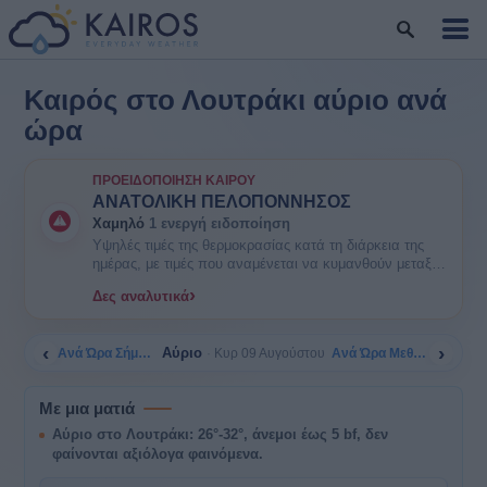
Καιρός στο Λουτράκι αύριο ανά
ώρα
ΠΡΟΕΙΔΟΠΟΊΗΣΗ ΚΑΙΡΟΎ
ΑΝΑΤΟΛΙΚΗ ΠΕΛΟΠΟΝΝΗΣΟΣ
Χαμηλό
1 ενεργή ειδοποίηση
Υψηλές τιμές της θερμοκρασίας κατά τη διάρκεια της
ημέρας, με τιμές που αναμένεται να κυμανθούν μεταξύ
35 και 38 βαθμών Κελσίου. ΕΝΗΜΕΡΩΘΕΙΤΕ. Είναι
›
Δες αναλυτικά
πιθανοί κάποιοι κίνδυνοι υγείας στις ευπαθείς ομάδες
πληθυσμού όπως οι ηλικιωμένοι και τα μικρά παιδιά.
‹
›
Αύριο
Ανά Ώρα Σήμερα
Ανά Ώρα Μεθαύριο
Κυρ 09 Αυγούστου
Με μια ματιά
Αύριο στο Λουτράκι: 26°-32°, άνεμοι έως 5 bf, δεν
φαίνονται αξιόλογα φαινόμενα.