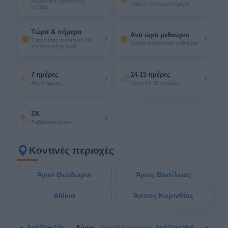
Αναλυτική πρόγνωση
Καιρός ανά ώρα σήμερα
ημέρας
Τώρα & σήμερα
Ανά ώρα μεθαύριο
›
›
Τρέχουσες συνθήκες και
Ωριαία πρόγνωση μεθαύριο
πρόγνωση ημέρας
7 ημέρες
14-15 ημέρες
›
›
Δες 7 ημέρες
Τάση 14-15 ημερών
ΣΚ
›
Σαββατοκύριακο
Κοντινές περιοχές
Άγιοι Θεόδωροι
Άγιος Βασίλειος
Αθίκια
Άσσος Κορινθίας
‹
›
Αύριο
Ανά Ώρα Σήμερα
Ανά Ώρα Μεθαύριο
Κυρ 09 Αυγούστου