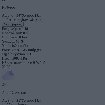
Καθαρός
Αίσθηση
30°
Άνεμος
1 bf
1 bf
Δυτικός-βορειοδυτικός
Λεπτομέρειες
Ριπή Ανέμου
1 bf
Νεφοκάλυψη
0 %
Ορατότητα
0 km
Υγρασία
48 %
Υετός
0.0 mm/hr
Είδος Υετού
Δεν υπάρχει
Σημείο δρόσου
0 °C
Πίεση
1005 hPa
Ηλιακή ακτινοβολία
0 W/m²
22:00
29°
Αραιή Συννεφιά
Αίσθηση
31°
Άνεμος
1 bf
1 bf
Νοτιοδυτικός