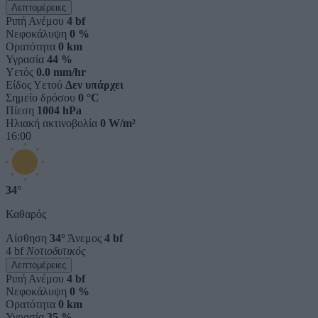
Λεπτομέρειες
Ριπή Ανέμου
4 bf
Νεφοκάλυψη
0 %
Ορατότητα
0 km
Υγρασία
44 %
Υετός
0.0 mm/hr
Είδος Υετού
Δεν υπάρχει
Σημείο δρόσου
0 °C
Πίεση
1004 hPa
Ηλιακή ακτινοβολία
0 W/m²
16:00
34°
Καθαρός
Αίσθηση
34°
Άνεμος
4 bf
4 bf
Νοτιοδυτικός
Λεπτομέρειες
Ριπή Ανέμου
4 bf
Νεφοκάλυψη
0 %
Ορατότητα
0 km
Υγρασία
35 %