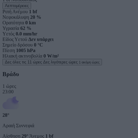
Λεπτομέρειες
Ριπή Ανέμου
1 bf
Νεφοκάλυψη
20 %
Ορατότητα
0 km
Υγρασία
62 %
Υετός
0.0 mm/hr
Είδος Υετού
Δεν υπάρχει
Σημείο δρόσου
0 °C
Πίεση
1005 hPa
Ηλιακή ακτινοβολία
0 W/m²
Δες όλες τις 11 ώρες
Δες λιγότερες ώρες
1 ακόμη ώρες
Βράδυ
1 ώρες
23:00
28°
Αραιή Συννεφιά
Αίσθηση
29°
Άνεμος
1 bf