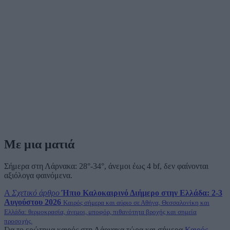
Με μια ματιά
Σήμερα στη Λάρνακα: 28°-34°, άνεμοι έως 4 bf, δεν φαίνονται
αξιόλογα φαινόμενα.
A
Σχετικό άρθρο
Ήπιο Καλοκαιρινό Διήμερο στην Ελλάδα: 2-3
Αυγούστου 2026
Καιρός σήμερα και αύριο σε Αθήνα, Θεσσαλονίκη και
Ελλάδα: θερμοκρασία, άνεμοι, μποφόρ, πιθανότητα βροχής και σημεία
προσοχής.
Για το ερώτημα καιρός στη Λάρνακα τώρα και σήμερα
Καιρός