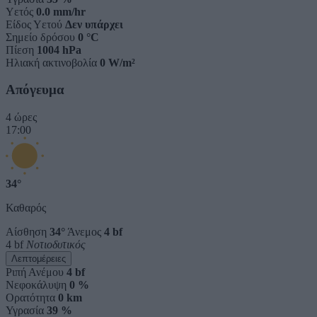
Υετός
0.0 mm/hr
Είδος Υετού
Δεν υπάρχει
Σημείο δρόσου
0 °C
Πίεση
1004 hPa
Ηλιακή ακτινοβολία
0 W/m²
Απόγευμα
4 ώρες
17:00
34°
Καθαρός
Αίσθηση
34°
Άνεμος
4 bf
4 bf
Νοτιοδυτικός
Λεπτομέρειες
Ριπή Ανέμου
4 bf
Νεφοκάλυψη
0 %
Ορατότητα
0 km
Υγρασία
39 %