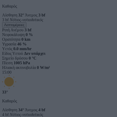
Καθαρός
Αίσθηση
32°
Άνεμος
3 bf
3 bf
Νότιος-νοτιοδυτικός
Λεπτομέρειες
Ριπή Ανέμου
3 bf
Νεφοκάλυψη
0 %
Ορατότητα
0 km
Υγρασία
46 %
Υετός
0.0 mm/hr
Είδος Υετού
Δεν υπάρχει
Σημείο δρόσου
0 °C
Πίεση
1005 hPa
Ηλιακή ακτινοβολία
0 W/m²
15:00
33°
Καθαρός
Αίσθηση
34°
Άνεμος
4 bf
4 bf
Νότιος-νοτιοδυτικός