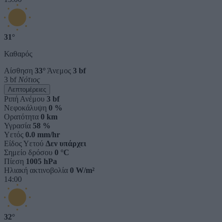
31°
Καθαρός
Αίσθηση
33°
Άνεμος
3 bf
3 bf
Νότιος
Λεπτομέρειες
Ριπή Ανέμου
3 bf
Νεφοκάλυψη
0 %
Ορατότητα
0 km
Υγρασία
58 %
Υετός
0.0 mm/hr
Είδος Υετού
Δεν υπάρχει
Σημείο δρόσου
0 °C
Πίεση
1005 hPa
Ηλιακή ακτινοβολία
0 W/m²
14:00
32°