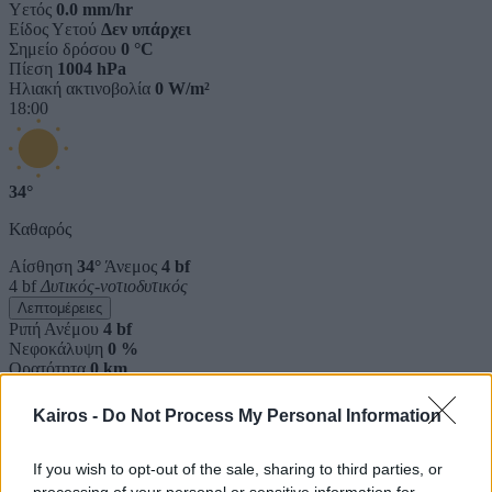
Υετός
0.0 mm/hr
Είδος Υετού
Δεν υπάρχει
Σημείο δρόσου
0 °C
Πίεση
1004 hPa
Ηλιακή ακτινοβολία
0 W/m²
18:00
34°
Καθαρός
Αίσθηση
34°
Άνεμος
4 bf
4 bf
Δυτικός-νοτιοδυτικός
Λεπτομέρειες
Ριπή Ανέμου
4 bf
Νεφοκάλυψη
0 %
Ορατότητα
0 km
Υγρασία
35 %
Υετός
0.0 mm/hr
Kairos -
Do Not Process My Personal Information
Είδος Υετού
Δεν υπάρχει
Σημείο δρόσου
0 °C
Πίεση
1003 hPa
If you wish to opt-out of the sale, sharing to third parties, or
Ηλιακή ακτινοβολία
0 W/m²
processing of your personal or sensitive information for