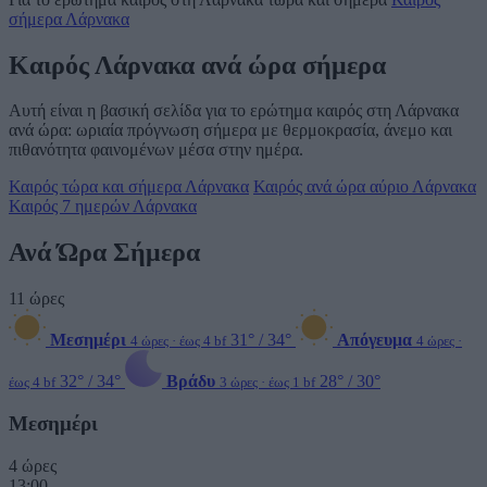
σήμερα Λάρνακα
Καιρός Λάρνακα ανά ώρα σήμερα
Αυτή είναι η βασική σελίδα για το ερώτημα καιρός στη Λάρνακα
ανά ώρα: ωριαία πρόγνωση σήμερα με θερμοκρασία, άνεμο και
πιθανότητα φαινομένων μέσα στην ημέρα.
Καιρός τώρα και σήμερα Λάρνακα
Καιρός ανά ώρα αύριο Λάρνακα
Καιρός 7 ημερών Λάρνακα
Ανά Ώρα Σήμερα
11 ώρες
Μεσημέρι
31° / 34°
Απόγευμα
4 ώρες · έως 4 bf
4 ώρες ·
32° / 34°
Βράδυ
28° / 30°
έως 4 bf
3 ώρες · έως 1 bf
Μεσημέρι
4 ώρες
13:00