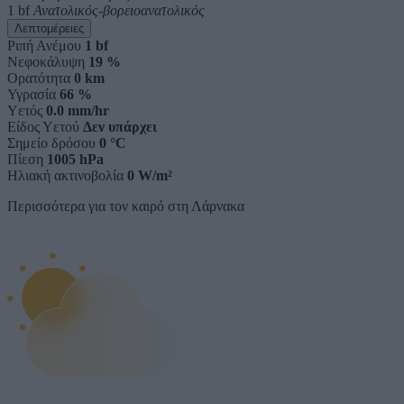
1 bf
Ανατολικός-βορειοανατολικός
Λεπτομέρειες
Ριπή Ανέμου
1 bf
Νεφοκάλυψη
19 %
Ορατότητα
0 km
Υγρασία
66 %
Υετός
0.0 mm/hr
Είδος Υετού
Δεν υπάρχει
Σημείο δρόσου
0 °C
Πίεση
1005 hPa
Ηλιακή ακτινοβολία
0 W/m²
Περισσότερα για τον καιρό στη Λάρνακα