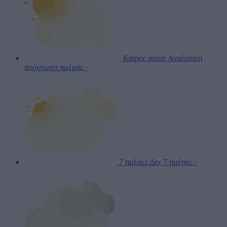
Καιρός αύριο
Αναλυτική
πρόγνωση ημέρας
›
7 ημέρες
Δες 7 ημέρες
›