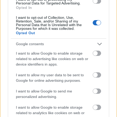
Personal Data for Targeted Advertising.
19:00
Opted In
I want to opt-out of Collection, Use,
Retention, Sale, and/or Sharing of my
34°
Personal Data that Is Unrelated with the
Purposes for which it was collected.
Καθαρός
Opted Out
Αίσθηση
32°
Άνεμος
3 bf
Google consents
3 bf
Δυτικός-βορειοδυτικός
Λεπτομέρειες
I want to allow Google to enable storage
Ριπή Ανέμου
3 bf
related to advertising like cookies on web or
Νεφοκάλυψη
0 %
device identifiers in apps.
Ορατότητα
0 km
Υγρασία
28 %
Υετός
0.0 mm/hr
I want to allow my user data to be sent to
Είδος Υετού
Δεν υπάρχει
Google for online advertising purposes.
Σημείο δρόσου
0 °C
Πίεση
1004 hPa
I want to allow Google to send me
Ηλιακή ακτινοβολία
0 W/m²
personalized advertising.
20:00
I want to allow Google to enable storage
related to analytics like cookies on web or