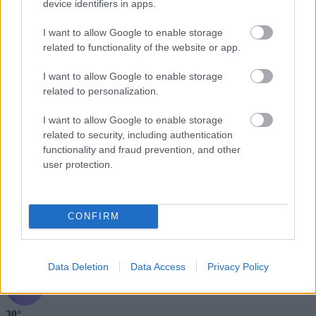
32°
device identifiers in apps.
Καθαρός
I want to allow Google to enable storage
related to functionality of the website or app.
Αίσθηση
31°
Άνεμος
3 bf
3 bf
Βόρειος-βορειοδυτικός
I want to allow Google to enable storage
Λεπτομέρειες
related to personalization.
Ριπή Ανέμου
3 bf
Νεφοκάλυψη
0 %
Ορατότητα
0 km
I want to allow Google to enable storage
Υγρασία
39 %
related to security, including authentication
Υετός
0.0 mm/hr
functionality and fraud prevention, and other
Είδος Υετού
Δεν υπάρχει
user protection.
Σημείο δρόσου
0 °C
Πίεση
1004 hPa
Ηλιακή ακτινοβολία
0 W/m²
CONFIRM
Βράδυ
2 ώρες
21:00
Data Deletion
Data Access
Privacy Policy
30°