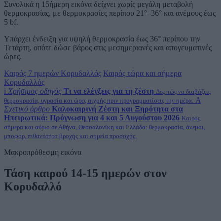
Συνολικά η 15ήμερη εικόνα δείχνει χωρίς μεγάλη μεταβολή
θερμοκρασίας, με θερμοκρασίες περίπου 21°–36° και ανέμους έως
5 bf.
Υπάρχει ένδειξη για υψηλή θερμοκρασία έως 36° περίπου την
Τετάρτη, οπότε δώσε βάρος στις μεσημεριανές και απογευματινές
ώρες.
Καιρός 7 ημερών Κορυδαλλός
Καιρός τώρα και σήμερα
Κορυδαλλός
i
Χρήσιμος οδηγός
Τι να ελέγξεις για τη ζέστη
Δες πώς να διαβάζεις
A
θερμοκρασία, υγρασία και ώρες αιχμής πριν προγραμματίσεις την ημέρα.
Σχετικό άρθρο
Καλοκαιρινή Ζέστη και Ξηρότητα στα
Ηπειρωτικά: Πρόγνωση για 4 και 5 Αυγούστου 2026
Καιρός
σήμερα και αύριο σε Αθήνα, Θεσσαλονίκη και Ελλάδα: θερμοκρασία, άνεμοι,
μποφόρ, πιθανότητα βροχής και σημεία προσοχής.
Μακροπρόθεσμη εικόνα
Τάση καιρού 14-15 ημερών στον
Κορυδαλλό