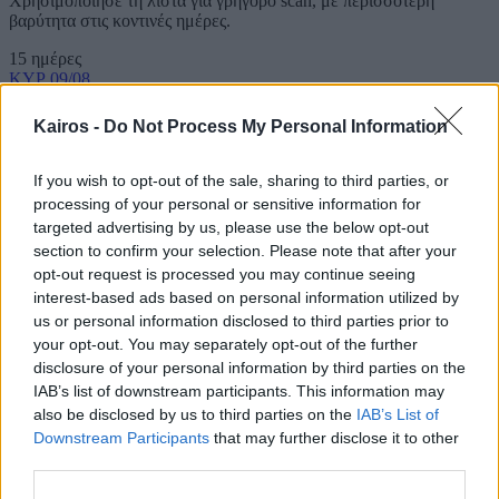
Χρησιμοποίησε τη λίστα για γρήγορο scan, με περισσότερη
βαρύτητα στις κοντινές ημέρες.
15 ημέρες
ΚΥΡ
09/08
Kairos -
Do Not Process My Personal Information
26°
/
34°
Αραιή Συννεφιά
4 bf
ΒΒΑ
If you wish to opt-out of the sale, sharing to third parties, or
›
processing of your personal or sensitive information for
ΔΕΥ
10/08
targeted advertising by us, please use the below opt-out
section to confirm your selection. Please note that after your
opt-out request is processed you may continue seeing
interest-based ads based on personal information utilized by
26°
/
34°
Αραιή Συννεφιά
4 bf
ΒΒΑ
us or personal information disclosed to third parties prior to
›
your opt-out. You may separately opt-out of the further
ΤΡΙ
11/08
disclosure of your personal information by third parties on the
IAB’s list of downstream participants. This information may
also be disclosed by us to third parties on the
IAB’s List of
Downstream Participants
that may further disclose it to other
25°
/
35°
Καθαρός καιρός
4 bf
ΒΒΑ
third parties.
›