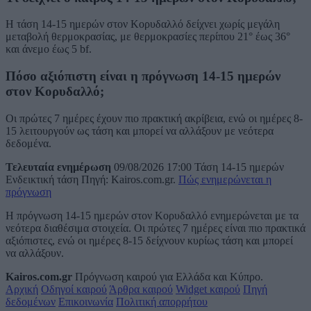
Η τάση 14-15 ημερών στον Κορυδαλλό δείχνει χωρίς μεγάλη
μεταβολή θερμοκρασίας, με θερμοκρασίες περίπου 21° έως 36°
και άνεμο έως 5 bf.
Πόσο αξιόπιστη είναι η πρόγνωση 14-15 ημερών
στον Κορυδαλλό;
Οι πρώτες 7 ημέρες έχουν πιο πρακτική ακρίβεια, ενώ οι ημέρες 8-
15 λειτουργούν ως τάση και μπορεί να αλλάξουν με νεότερα
δεδομένα.
Τελευταία ενημέρωση
09/08/2026 17:00
Τάση 14-15 ημερών
Ενδεικτική τάση
Πηγή: Kairos.com.gr.
Πώς ενημερώνεται η
πρόγνωση
Η πρόγνωση 14-15 ημερών στον Κορυδαλλό ενημερώνεται με τα
νεότερα διαθέσιμα στοιχεία. Οι πρώτες 7 ημέρες είναι πιο πρακτικά
αξιόπιστες, ενώ οι ημέρες 8-15 δείχνουν κυρίως τάση και μπορεί
να αλλάξουν.
Kairos.com.gr
Πρόγνωση καιρού για Ελλάδα και Κύπρο.
Αρχική
Οδηγοί καιρού
Άρθρα καιρού
Widget καιρού
Πηγή
δεδομένων
Επικοινωνία
Πολιτική απορρήτου