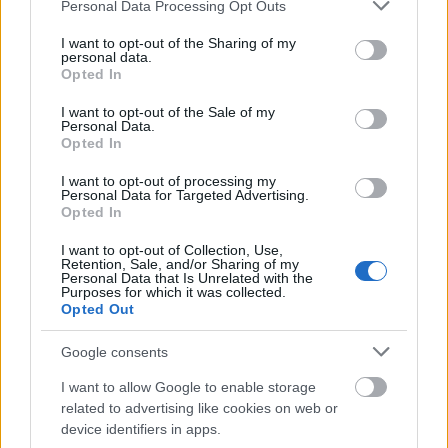
ΤΕΤ
12/08
Please note that this website/app uses one or more Google
Personal Data Processing Opt Outs
services and may gather and store information including but
not limited to your visit or usage behaviour. You may click to
I want to opt-out of the Sharing of my
personal data.
grant or deny consent to Google and its third-party tags to
25°
/
34°
Καθαρός καιρός
Opted In
use your data for below specified purposes in below Google
4 bf
ΒΒΑ
consent section.
›
I want to opt-out of the Sale of my
ΠΕΜ
13/08
Personal Data.
Opted In
I want to opt-out of processing my
Personal Data for Targeted Advertising.
24°
/
33°
Αραιή Συννεφιά
Opted In
4 bf
ΒΒΑ
›
I want to opt-out of Collection, Use,
ΠΑΡ
14/08
Retention, Sale, and/or Sharing of my
Personal Data that Is Unrelated with the
Purposes for which it was collected.
Opted Out
24°
/
26°
Καθαρός καιρός
3 bf
ΒΔ
Google consents
›
I want to allow Google to enable storage
related to advertising like cookies on web or
device identifiers in apps.