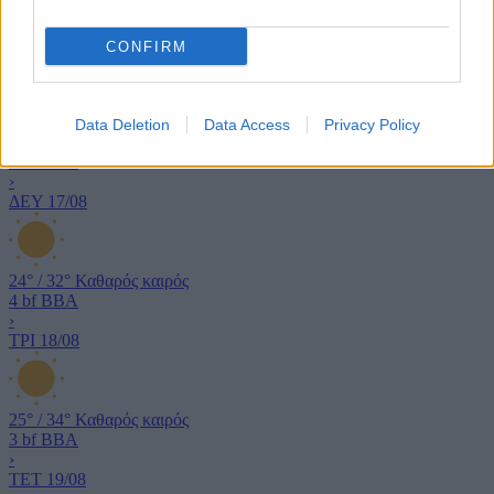
21°
/
29°
Καθαρός καιρός
5 bf
ΒΒΑ
›
CONFIRM
ΚΥΡ
16/08
Data Deletion
Data Access
Privacy Policy
21°
/
30°
Καθαρός καιρός
4 bf
ΒΒΑ
›
ΔΕΥ
17/08
24°
/
32°
Καθαρός καιρός
4 bf
ΒΒΑ
›
ΤΡΙ
18/08
25°
/
34°
Καθαρός καιρός
3 bf
ΒΒΑ
›
ΤΕΤ
19/08