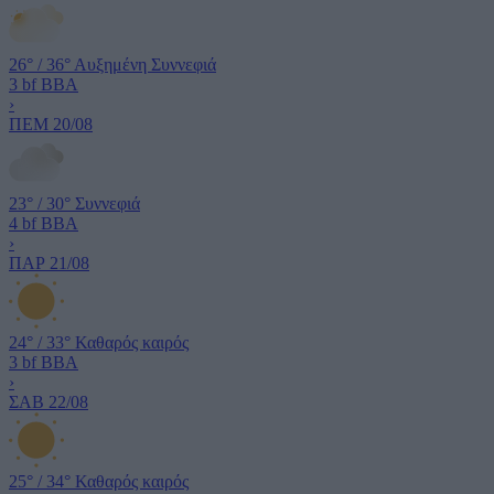
26°
/
36°
Αυξημένη Συννεφιά
3 bf
ΒΒΑ
›
ΠΕΜ
20/08
23°
/
30°
Συννεφιά
4 bf
ΒΒΑ
›
ΠΑΡ
21/08
24°
/
33°
Καθαρός καιρός
3 bf
ΒΒΑ
›
ΣΑΒ
22/08
25°
/
34°
Καθαρός καιρός