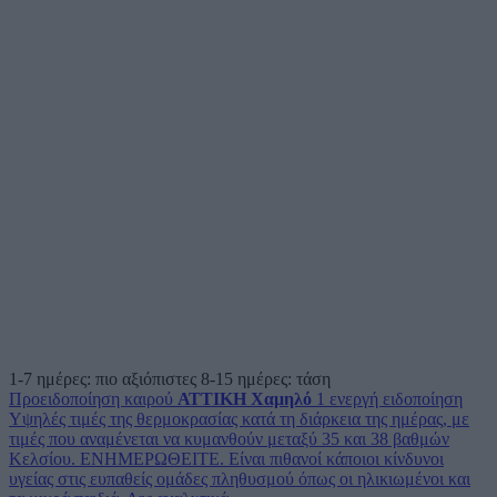
1-7 ημέρες: πιο αξιόπιστες
8-15 ημέρες: τάση
Προειδοποίηση καιρού
ΑΤΤΙΚΗ
Χαμηλό
1 ενεργή ειδοποίηση
Υψηλές τιμές της θερμοκρασίας κατά τη διάρκεια της ημέρας, με
τιμές που αναμένεται να κυμανθούν μεταξύ 35 και 38 βαθμών
Κελσίου. ΕΝΗΜΕΡΩΘΕΙΤΕ. Είναι πιθανοί κάποιοι κίνδυνοι
υγείας στις ευπαθείς ομάδες πληθυσμού όπως οι ηλικιωμένοι και