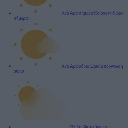
Ανά ώρα σήμερα
Καιρός ανά ώρα
σήμερα
›
Ανά ώρα αύριο
Ωριαία πρόγνωση
αύριο
›
ΣΚ
Σαββατοκύριακο
›