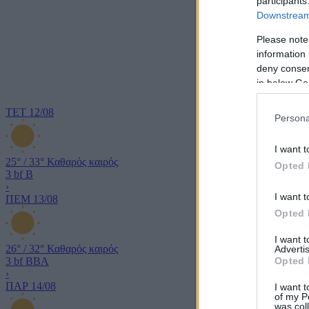
participants
Downstream 
Please note
information 
deny consent
in below Go
ΤΕΤ
12/08
Persona
I want t
25°
/
33°
Καθαρός καιρός
Opted 
3 bf
Β
›
I want t
ΠΕΜ
13/08
Opted 
I want 
26°
/
32°
Καθαρός καιρός
Advertis
Opted 
3 bf
ΒΒΑ
›
ΠΑΡ
14/08
I want t
of my P
was col