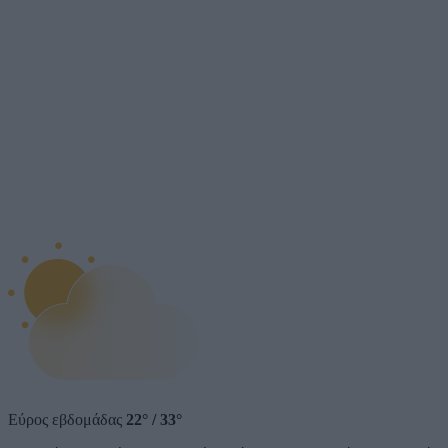
Εύρος εβδομάδας
22°
/
33°