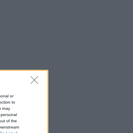
sonal or
ection to
ou may
 personal
out of the
 downstream