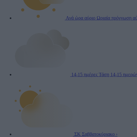
Ανά ώρα αύριο
Ωριαία πρόγνωση αύ
14-15 ημέρες
Τάση 14-15 ημερώ
ΣΚ
Σαββατοκύριακο
›