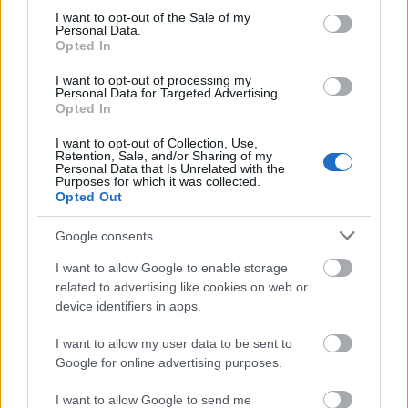
3 bf
consent section.
I want to opt-out of the Sale of my
Personal Data.
18°
36°
Opted In
/
ΣΑΒ
›
Αυξημένη Συννεφιά
08/08
I want to opt-out of processing my
3 bf
Personal Data for Targeted Advertising.
Opted In
18°
34°
/
ΚΥΡ
›
Ελαφριά Βροχόπτωση
09/08
I want to opt-out of Collection, Use,
Retention, Sale, and/or Sharing of my
3 bf
Personal Data that Is Unrelated with the
Purposes for which it was collected.
18°
35°
Opted Out
/
ΔΕΥ
›
Βροχή
10/08
3 bf
Google consents
20°
34°
I want to allow Google to enable storage
/
ΤΡΙ
›
related to advertising like cookies on web or
Καθαρός καιρός
11/08
device identifiers in apps.
3 bf
I want to allow my user data to be sent to
Google for online advertising purposes.
I want to allow Google to send me