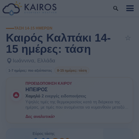
ΤΆΣΗ 14-15 ΗΜΕΡΏΝ
Καιρός Καλπάκι 14-
☆
Πρ
15 ημέρες: τάση
Ιωάννινα, Ελλάδα
1-7 ημέρες: πιο αξιόπιστες
8-15 ημέρες: τάση
ΠΡΟΕΙΔΟΠΟΊΗΣΗ ΚΑΙΡΟΎ
ΗΠΕΙΡΟΣ
Χαμηλό
2 ενεργές ειδοποιήσεις
Υψηλές τιμές της θερμοκρασίας κατά τη διάρκεια της
ημέρας, με τιμές που αναμένεται να κυμανθούν μεταξύ
35 και 38 βαθμούς Κελσίου. ΕΝΗΜΕΡΩΘΕΙΤΕ. Είναι
›
Δες αναλυτικά
πιθανοί κάποιοι κίνδυνοι υγείας στις ευπαθείς ομάδες
πληθυσμού όπως οι ηλικιωμένοι και τα μικρά παιδιά.
Εύρος τάσης