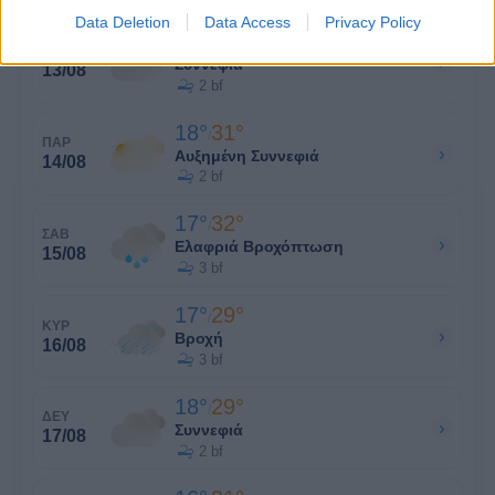
Data Deletion
Data Access
Privacy Policy
20°
33°
/
ΠΕΜ
›
Συννεφιά
13/08
2 bf
18°
31°
/
ΠΑΡ
›
Αυξημένη Συννεφιά
14/08
2 bf
17°
32°
/
ΣΑΒ
›
Ελαφριά Βροχόπτωση
15/08
3 bf
17°
29°
/
ΚΥΡ
›
Βροχή
16/08
3 bf
18°
29°
/
ΔΕΥ
›
Συννεφιά
17/08
2 bf