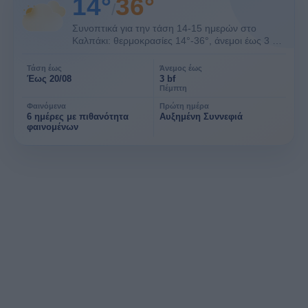
14°
36°
/
Συνοπτικά για την τάση 14-15 ημερών στο
Καλπάκι: θερμοκρασίες 14°-36°, άνεμοι έως 3 bf
και 6 ημέρες με πιθανότητα φαινομένων. Οι
ημέρες 8-15 είναι μακροπρόθεσμη τάση.
Τάση έως
Άνεμος έως
Έως 20/08
3 bf
Πέμπτη
Φαινόμενα
Πρώτη ημέρα
6 ημέρες με πιθανότητα
Αυξημένη Συννεφιά
φαινομένων