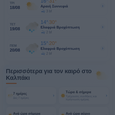
16°
31°
/
ΤΡΙ
›
Αραιή Συννεφιά
18/08
3 bf
14°
30°
/
ΤΕΤ
›
Ελαφριά Βροχόπτωση
19/08
2 bf
15°
20°
/
ΠΕΜ
›
Ελαφριά Βροχόπτωση
20/08
2 bf
Περισσότερα για τον καιρό στο
Καλπάκι
Τώρα & σήμερα
7 ημέρες
›
›
Τρέχουσες συνθήκες και
Δες 7 ημέρες
πρόγνωση ημέρας
Ανά ώρα σήμερα
Ανά ώρα αύριο