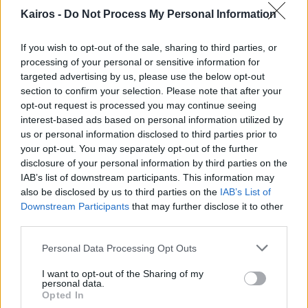
Kairos -
Do Not Process My Personal Information
ΤΆΣΗ
Ημέρες 8-15
If you wish to opt-out of the sale, sharing to third parties, or
Μακροπρόθεσμη τάση
processing of your personal or sensitive information for
14° έως 33°
targeted advertising by us, please use the below opt-out
Τάση για πτώση θερμοκρασίας
section to confirm your selection. Please note that after your
4 ημέρες με πιθανότητα φαινομένων
opt-out request is processed you may continue seeing
interest-based ads based on personal information utilized by
Οι τελευταίες ημέρες δείχνουν τάση και μπορεί να αλλάξουν με τα
νεότερα δεδομένα.
us or personal information disclosed to third parties prior to
your opt-out. You may separately opt-out of the further
disclosure of your personal information by third parties on the
Αναλυτική τάση 14-15 ημερών
15 ημέρες
IAB’s list of downstream participants. This information may
Χρησιμοποίησε τη λίστα για γρήγορο scan, με περισσότερη
also be disclosed by us to third parties on the
IAB’s List of
βαρύτητα στις κοντινές ημέρες.
Downstream Participants
that may further disclose it to other
third parties.
17°
33°
/
ΠΕΜ
›
Αυξημένη Συννεφιά
06/08
Please note that this website/app uses one or more Google
Personal Data Processing Opt Outs
3 bf
services and may gather and store information including but
not limited to your visit or usage behaviour. You may click to
I want to opt-out of the Sharing of my
17°
35°
personal data.
/
grant or deny consent to Google and its third-party tags to
ΠΑΡ
Opted In
›
Αυξημένη Συννεφιά
07/08
use your data for below specified purposes in below Google