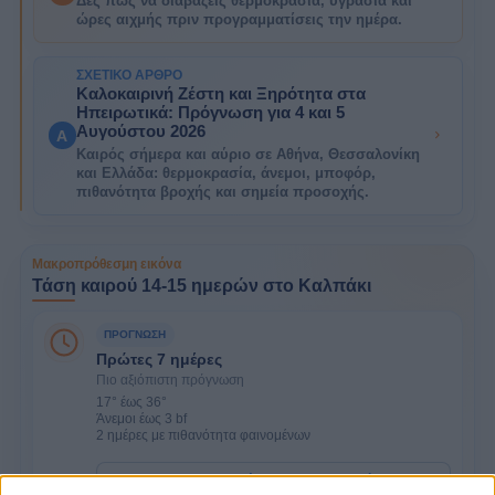
Δες πώς να διαβάζεις θερμοκρασία, υγρασία και
ώρες αιχμής πριν προγραμματίσεις την ημέρα.
ΣΧΕΤΙΚΌ ΆΡΘΡΟ
Καλοκαιρινή Ζέστη και Ξηρότητα στα
Ηπειρωτικά: Πρόγνωση για 4 και 5
Αυγούστου 2026
A
Καιρός σήμερα και αύριο σε Αθήνα, Θεσσαλονίκη
και Ελλάδα: θερμοκρασία, άνεμοι, μποφόρ,
πιθανότητα βροχής και σημεία προσοχής.
Μακροπρόθεσμη εικόνα
Τάση καιρού 14-15 ημερών στο Καλπάκι
ΠΡΌΓΝΩΣΗ
Πρώτες 7 ημέρες
Πιο αξιόπιστη πρόγνωση
17° έως 36°
Άνεμοι έως 3 bf
2 ημέρες με πιθανότητα φαινομένων
Δες την πρόγνωση 7 ημερών