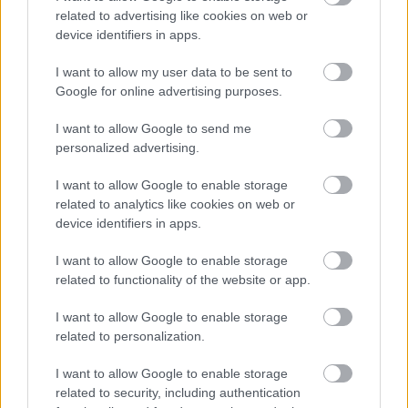
related to advertising like cookies on web or
Αισθητή
23° / 29°
device identifiers in apps.
Μεσημέρι
I want to allow my user data to be sent to
Google for online advertising purposes.
I want to allow Google to send me
31°
29°
personalized advertising.
Καθαρός καιρός
I want to allow Google to enable storage
Άνεμος
4 bf
Βόρειος-βορειοανατολικός
related to analytics like cookies on web or
Αισθητή
30° / 31°
device identifiers in apps.
I want to allow Google to enable storage
Απόγευμα
related to functionality of the website or app.
I want to allow Google to enable storage
31°
31°
related to personalization.
Καθαρός καιρός
I want to allow Google to enable storage
Άνεμος
3 bf
Βορειοανατολικός
related to security, including authentication
Αισθητή
30° / 30°