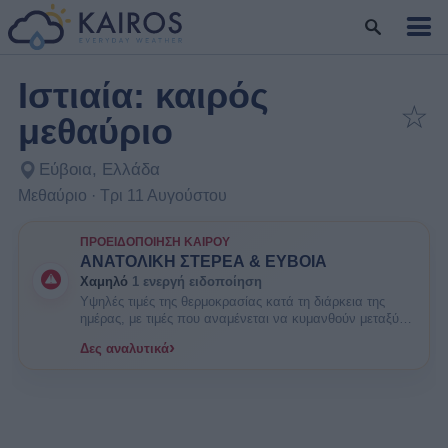
Ιστιαία: καιρός
☆
μεθαύριο
Προσ
Εύβοια, Ελλάδα
Μεθαύριο · Τρι 11 Αυγούστου
ΠΡΟΕΙΔΟΠΟΊΗΣΗ ΚΑΙΡΟΎ
ΑΝΑΤΟΛΙΚΗ ΣΤΕΡΕΑ & ΕΥΒΟΙΑ
Χαμηλό
1 ενεργή ειδοποίηση
Υψηλές τιμές της θερμοκρασίας κατά τη διάρκεια της
ημέρας, με τιμές που αναμένεται να κυμανθούν μεταξύ
35 και 38 βαθμών Κελσίου. ΕΝΗΜΕΡΩΘΕΙΤΕ. Είναι
›
Δες αναλυτικά
πιθανοί κάποιοι κίνδυνοι υγείας στις ευπαθείς ομάδες
πληθυσμού όπως οι ηλικιωμένοι και τα μικρά παιδιά.