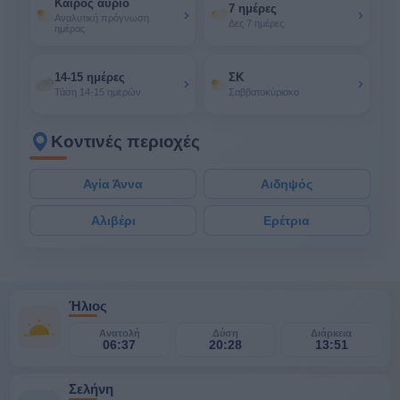
Καιρός αύριο
7 ημέρες
›
›
Αναλυτική πρόγνωση
Δες 7 ημέρες
ημέρας
14-15 ημέρες
ΣΚ
›
›
Τάση 14-15 ημερών
Σαββατοκύριακο
Κοντινές περιοχές
Αγία Άννα
Αιδηψός
Αλιβέρι
Ερέτρια
Ήλιος
Ανατολή
Δύση
Διάρκεια
06:37
20:28
13:51
Σελήνη