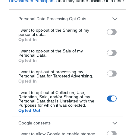
Downstream Participants
that may further disclose it to other
third parties.
Please note that this website/app uses one or more Google
Τελευταία ενημέρωση
08/08/2026 19:00
Ημερήσια πρόγνωση
Personal Data Processing Opt Outs
services and may gather and store information including but
Με βάση διαθέσιμα δεδομένα
Πηγή: Kairos.com.gr.
not limited to your visit or usage behaviour. You may click to
I want to opt-out of the Sharing of my
Πώς ενημερώνεται η πρόγνωση
personal data.
grant or deny consent to Google and its third-party tags to
Opted In
Η πρόγνωση στην Ιστιαία για μεθαύριο ενημερώνεται με πρόσφατα
use your data for below specified purposes in below Google
δεδομένα για θερμοκρασία, άνεμο, υγρασία και φαινόμενα.
consent section.
I want to opt-out of the Sale of my
Personal Data.
Opted In
→
Ανά Ώρα Μεθαύριο
I want to opt-out of processing my
Personal Data for Targeted Advertising.
Ημέρα ανά περίοδο
Opted In
I want to opt-out of Collection, Use,
Πρωί
Retention, Sale, and/or Sharing of my
Personal Data that Is Unrelated with the
Purposes for which it was collected.
Opted Out
28°
23°
Google consents
Καθαρός καιρός
Άνεμος
3 bf
Ανατολικός
I want to allow Google to enable storage