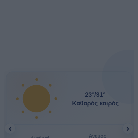
23°
/
31°
Καθαρός καιρός
‹
›
Άνεμος