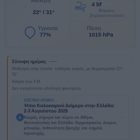
Αισθητή
4 bf
Βόρειος-
22° / 31°
βορειοανατολικός
Υγρασία
Πίεση
77%
1015 hPa
Σύνοψη ημέρας
Μεθαύριο στην Ιστιαία: καθαρός καιρός, με θερμοκρασία 23°–
31°.
Άνεμοι έως 4 bf.
Δεν αναμένονται αξιόλογα φαινόμενα.
ΣΧΕΤΙΚΌ ΆΡΘΡΟ
Ήπιο Καλοκαιρινό Διήμερο στην Ελλάδα:
2-3 Αυγούστου 2026
A
Καιρός σήμερα και αύριο σε Αθήνα,
Θεσσαλονίκη και Ελλάδα: θερμοκρασία, άνεμοι,
μποφόρ, πιθανότητα βροχής και σημεία
προσοχής.