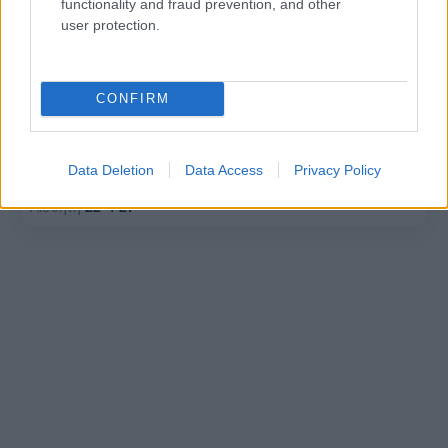
functionality and fraud prevention, and other
user protection.
Βράδυ
CONFIRM
27°
23°
Καθαρός καιρός
Data Deletion
Data Access
Privacy Policy
Άνεμος
1 bf
Ανατολικός-νοτιοανατολικός
Αισθητή
22° / 27°