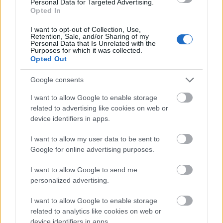
Personal Data for Targeted Advertising.
Opted In
I want to opt-out of Collection, Use,
Retention, Sale, and/or Sharing of my
Personal Data that Is Unrelated with the
Purposes for which it was collected.
Opted Out
Google consents
I want to allow Google to enable storage
related to advertising like cookies on web or
device identifiers in apps.
Συχνές ερωτήσεις για τον καιρό
I want to allow my user data to be sent to
Σαββατοκύριακο στην Ιεράπετρα
Google for online advertising purposes.
Τι καιρό θα κάνει το Σαββατοκύριακο στην
I want to allow Google to send me
Ιεράπετρα;
personalized advertising.
Το Σαββατοκύριακο στην Ιεράπετρα η θερμοκρασία κυμαίνεται
I want to allow Google to enable storage
περίπου από 23° έως 28°. Το Σάββατο η μέγιστη είναι περίπου 28°,
related to analytics like cookies on web or
ενώ η Κυριακή περίπου 27°.
device identifiers in apps.