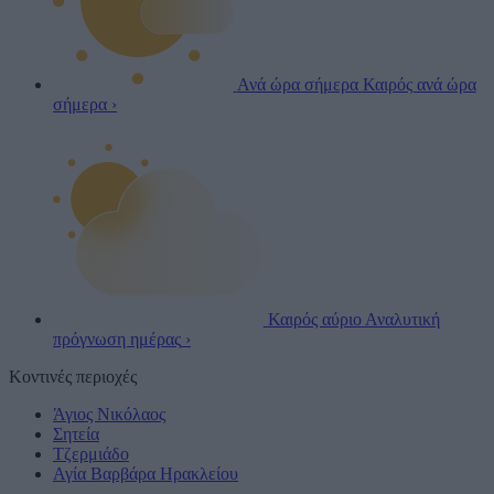
Ανά ώρα σήμερα
Καιρός ανά ώρα
σήμερα
›
Καιρός αύριο
Αναλυτική
πρόγνωση ημέρας
›
Κοντινές περιοχές
Άγιος Νικόλαος
Σητεία
Τζερμιάδο
Αγία Βαρβάρα Ηρακλείου