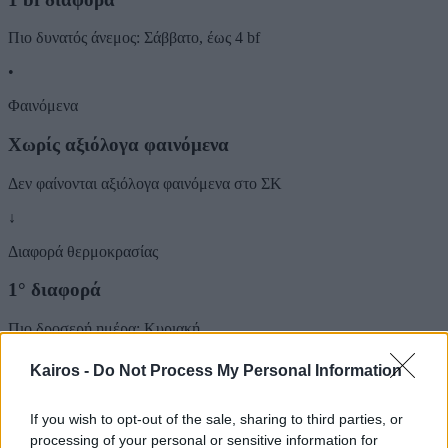
Πιο δυνατός άνεμος: Σάββατο, έως 4 bf
•
Φαινόμενα
Χωρίς αξιόλογα φαινόμενα
Δεν φαίνονται αξιόλογα φαινόμενα στο ΣΚ
↓
Διαφορά θερμοκρασίας
1° διαφορά
Πιο δροσερή ημέρα: Κυριακή
Σάββατο και Κυριακή
Kairos -
Do Not Process My Personal Information
2 ημέρες
If you wish to opt-out of the sale, sharing to third parties, or
ΣΑΒ
15/08
processing of your personal or sensitive information for