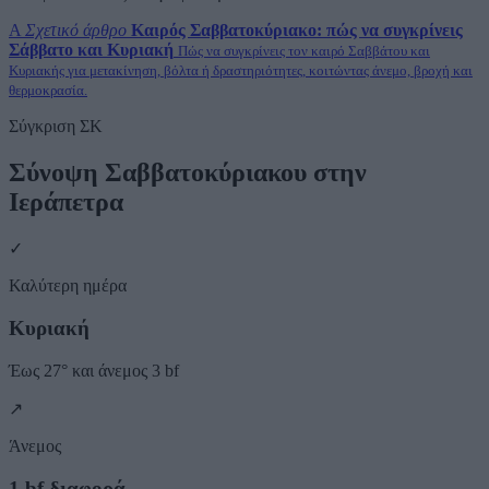
A
Σχετικό άρθρο
Καιρός Σαββατοκύριακο: πώς να συγκρίνεις
Σάββατο και Κυριακή
Πώς να συγκρίνεις τον καιρό Σαββάτου και
Κυριακής για μετακίνηση, βόλτα ή δραστηριότητες, κοιτώντας άνεμο, βροχή και
θερμοκρασία.
Σύγκριση ΣΚ
Σύνοψη Σαββατοκύριακου στην
Ιεράπετρα
✓
Καλύτερη ημέρα
Κυριακή
Έως 27° και άνεμος 3 bf
↗
Άνεμος
1 bf διαφορά