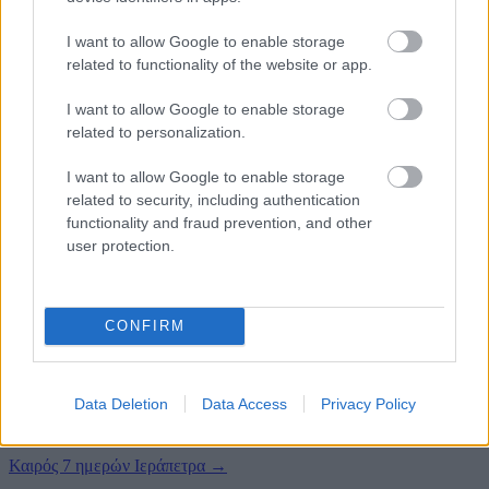
Ποια ημέρα φαίνεται καλύτερη για το ΣΚ στην
I want to allow Google to enable storage
Ιεράπετρα;
related to functionality of the website or app.
Καλύτερη ημέρα φαίνεται η Κυριακή, με έως 27° και άνεμος 3 bf.
I want to allow Google to enable storage
Θα βρέξει το Σαββατοκύριακο στην Ιεράπετρα;
related to personalization.
Στην πρόγνωση Σαββατοκύριακου στην Ιεράπετρα εμφανίζονται
I want to allow Google to enable storage
χωρίς αξιόλογα φαινόμενα. Δες ξεχωριστά Σάββατο και Κυριακή
related to security, including authentication
για την κατανομή των φαινομένων.
functionality and fraud prevention, and other
user protection.
Πότε έχει περισσότερο άνεμο το ΣΚ στην Ιεράπετρα;
Πιο ενισχυμένος άνεμος φαίνεται το Σάββατο, έως 4 bf.
CONFIRM
Τελευταία ενημέρωση
09/08/2026 05:32
Σαββατοκύριακο
Καλύτερη κοντά στην ημερομηνία
Πηγή: Kairos.com.gr.
Πώς
ενημερώνεται η πρόγνωση
Data Deletion
Data Access
Privacy Policy
Η πρόγνωση Σαββατοκύριακου στην Ιεράπετρα ενημερώνεται με
τα νεότερα διαθέσιμα στοιχεία για Σάββατο και Κυριακή.
Καιρός 7 ημερών Ιεράπετρα
→