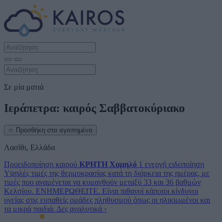
Σε μία ματιά
Ιεράπετρα: καιρός Σαββατοκύριακο
☆
Προσθήκη στα αγαπημένα
Λασίθι, Ελλάδα
Προειδοποίηση καιρού
ΚΡΗΤΗ
Χαμηλό
1 ενεργή ειδοποίηση
Υψηλές τιμές της θερμοκρασίας κατά τη διάρκεια της ημέρας, με
τιμές που αναμένεται να κυμανθούν μεταξύ 33 και 36 βαθμών
Κελσίου. ΕΝΗΜΕΡΩΘΕΙΤΕ. Είναι πιθανοί κάποιοι κίνδυνοι
υγείας στις ευπαθείς ομάδες πληθυσμού όπως οι ηλικιωμένοι και
τα μικρά παιδιά.
Δες αναλυτικά
›