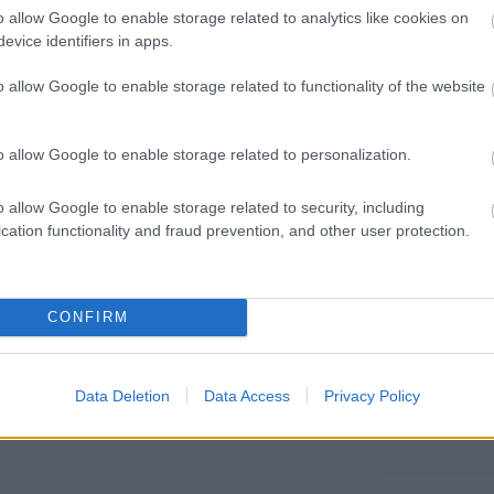
34°
25°
o allow Google to enable storage related to analytics like cookies on
Αραιή Συννεφιά
evice identifiers in apps.
Άνεμος
2 bf
Βόρειος-βορειοδυτικός
Βορειοανατολι
o allow Google to enable storage related to functionality of the website
°
Αισθητή
24° / 30°
o allow Google to enable storage related to personalization.
o allow Google to enable storage related to security, including
cation functionality and fraud prevention, and other user protection.
CONFIRM
Data Deletion
Data Access
Privacy Policy