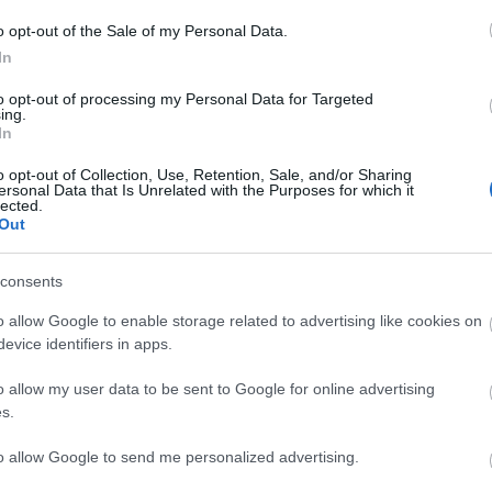
.gr.
Πώς ενημερώνεται η πρόγνωση
o opt-out of the Sale of my Personal Data.
μμενίτσα για μεθαύριο ενημερώνεται με πρόσφατα
In
ρασία, άνεμο, υγρασία και φαινόμενα.
to opt-out of processing my Personal Data for Targeted
ing.
→
Ανά Ώρα Μεθαύριο
In
o opt-out of Collection, Use, Retention, Sale, and/or Sharing
ερίοδο
ersonal Data that Is Unrelated with the Purposes for which it
lected.
Out
Μεσημέρι
°
37°
23°
36°
consents
ός καιρός
Αυξημένη Συννεφιά
o allow Google to enable storage related to advertising like cookies on
evice identifiers in apps.
Άνεμος
3 bf
Βορειοανατολικός
Νοτιοδυτικός
°
Αισθητή
35° / 36°
o allow my user data to be sent to Google for online advertising
s.
Βράδυ
to allow Google to send me personalized advertising.
°
30°