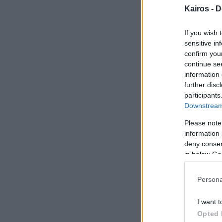
ΣΧΕΤΙΚΌ Ά
Kairos -
D
Καλοκαιρ
Αυγούστο
A
Καιρός σή
If you wish 
πιθανότητ
sensitive in
confirm you
continue se
information 
further disc
participants
Downstream 
Please note
information 
deny consent
in below Go
Persona
I want t
Opted 
Τελευταία ενημέ