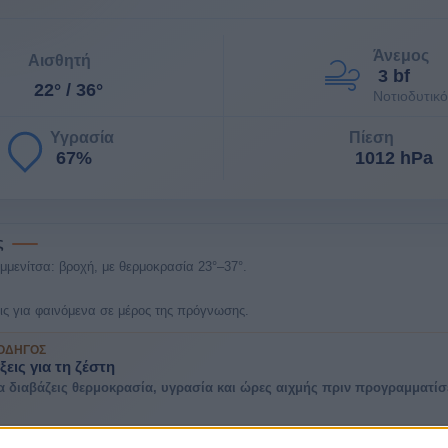
Άνεμος
Αισθητή
3 bf
22° / 36°
Νοτιοδυτικό
Υγρασία
Πίεση
67%
1012 hPa
ς
μμενίτσα: βροχή, με θερμοκρασία 23°–37°.
ις για φαινόμενα σε μέρος της πρόγνωσης.
 ΟΔΗΓΌΣ
γξεις για τη ζέστη
α διαβάζεις θερμοκρασία, υγρασία και ώρες αιχμής πριν προγραμματίσ