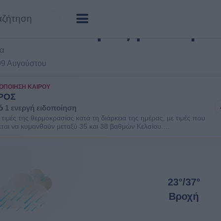
νίτσα: καιρός μεθαύριο
δα
09 Αυγούστου
ΟΠΟΊΗΣΗ ΚΑΙΡΟΎ
ΡΟΣ
ό
1 ενεργή ειδοποίηση
τιμές της θερμοκρασίας κατά τη διάρκεια της ημέρας, με τιμές που
ται να κυμανθούν μεταξύ 35 και 38 βαθμών Κελσίου.
ΘΕΙΤΕ. Είναι πιθανοί κάποιοι κίνδυνοι υγείας στις ευπαθείς
πληθυσμού όπως οι ηλικιωμένοι και τα μικρά παιδιά.
23°
/
37°
Βροχή