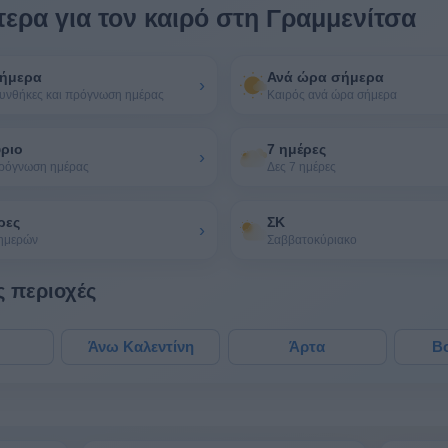
ερα για τον καιρό στη Γραμμενίτσα
ήμερα
Ανά ώρα σήμερα
›
υνθήκες και πρόγνωση ημέρας
Καιρός ανά ώρα σήμερα
ύριο
7 ημέρες
›
πρόγνωση ημέρας
Δες 7 ημέρες
ρες
ΣΚ
›
 ημερών
Σαββατοκύριακο
ς περιοχές
Άνω Καλεντίνη
Άρτα
Β