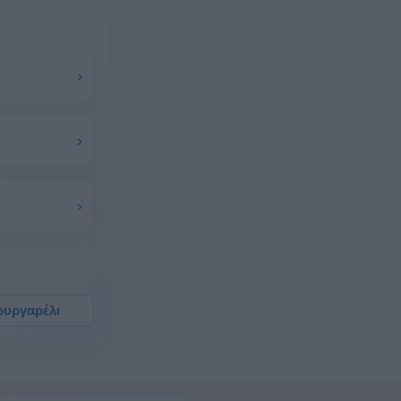
›
›
›
ουργαρέλι