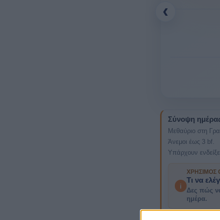
‹
Σύνοψη ημέρα
Μεθαύριο στη Γρα
Άνεμοι έως 3 bf.
Υπάρχουν ενδείξε
ΧΡΉΣΙΜΟΣ
Τι να ελέ
i
Δες πώς ν
ημέρα.