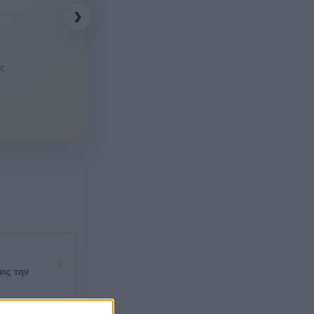
›
ς
εις την