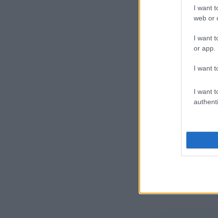
I want t
Βροχή
web or d
Άνεμος
2 bf
I want t
Αισθητή
33° / 35
or app.
I want t
I want t
authenti