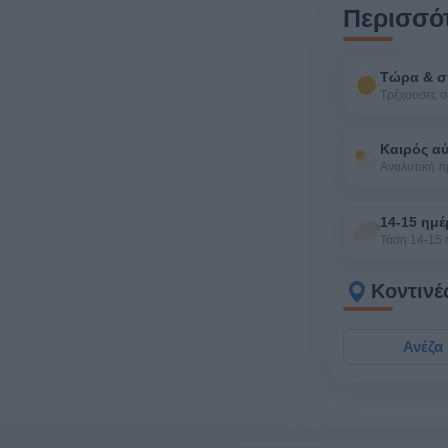
Περισσότ
Τώρα & σ
Τρέχουσες σ
Καιρός α
Αναλυτική 
14-15 ημέ
Τάση 14-15
Κοντινέ
Ανέζα