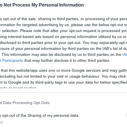
ΡΘΡΟ
o Not Process My Personal Information
ινή Ζέστη και Ξηρότητα στα Ηπειρωτικά: Πρόγνωση για 4 και 5
υ 2026
μερα και αύριο σε Αθήνα, Θεσσαλονίκη και Ελλάδα: θερμοκρασία, άνεμ
to opt-out of the sale, sharing to third parties, or processing of your per
α βροχής και σημεία προσοχής.
formation for targeted advertising by us, please use the below opt-out s
r selection. Please note that after your opt-out request is processed y
eing interest-based ads based on personal information utilized by us or
disclosed to third parties prior to your opt-out. You may separately opt-
losure of your personal information by third parties on the IAB’s list of
. This information may also be disclosed by us to third parties on the
IA
Participants
that may further disclose it to other third parties.
 that this website/app uses one or more Google services and may gath
including but not limited to your visit or usage behaviour. You may click 
 to Google and its third-party tags to use your data for below specifi
ogle consent section.
l Data Processing Opt Outs
o opt-out of the Sharing of my personal data.
In
ρωση
07/08/2026 07:30
Ημερήσια πρόγνωση
Με βάση διαθέσιμα δεδομένα