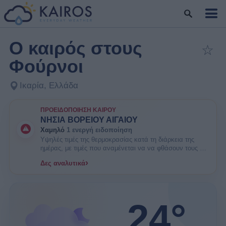
Ο καιρός στους
☆
Πρ
Φούρνοι
Ικαρία, Ελλάδα
ΠΡΟΕΙΔΟΠΟΊΗΣΗ ΚΑΙΡΟΎ
ΝΗΣΙΑ ΒΟΡΕΙΟΥ ΑΙΓΑΙΟΥ
Χαμηλό
1 ενεργή ειδοποίηση
Υψηλές τιμές της θερμοκρασίας κατά τη διάρκεια της
ημέρας, με τιμές που αναμένεται να να φθάσουν τους 35
βαθμών Κελσίου. ΕΝΗΜΕΡΩΘΕΙΤΕ. Είναι πιθανοί
›
Δες αναλυτικά
κάποιοι κίνδυνοι υγείας στις ευπαθείς ομάδες πληθυσμού
όπως οι ηλικιωμένοι και τα μικρά παιδιά.
24°