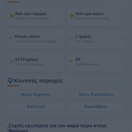
Ανά ώρα σήμερα
Ανά ώρα αύριο
›
›
Καιρός ανά ώρα σήμερα
Ωριαία πρόγνωση αύριο
Καιρός αύριο
7 ημέρες
›
›
Αναλυτική πρόγνωση ημέρας
Δες 7 ημέρες
14-15 ημέρες
ΣΚ
›
›
Τάση 14-15 ημερών
Σαββατοκύριακο
Κοντινές περιοχές
Άγιος Κήρυκος
Άγιος Ευστράτιος
Καλλονή
Καρλόβασι
Συχνές ερωτήσεις για τον καιρό τώρα στους
Φούρνοι