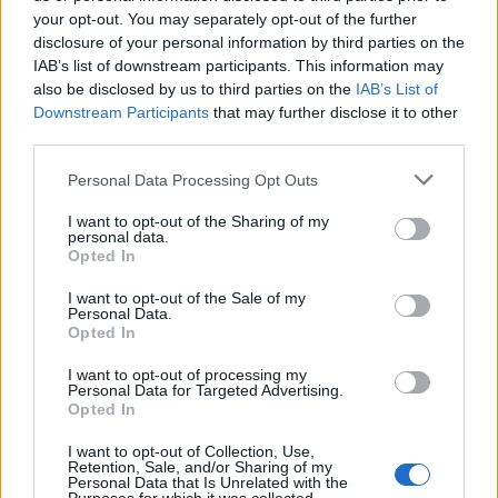
Αυξημένη συννεφιά, 25°–28°, άνεμοι έως 4 bf. Δεν
your opt-out. You may separately opt-out of the further
αναμένονται αξιόλογα φαινόμενα.
disclosure of your personal information by third parties on the
IAB’s list of downstream participants. This information may
Πρωί
Μεσημέρι
also be disclosed by us to third parties on the
IAB’s List of
Downstream Participants
that may further disclose it to other
third parties.
26°
28°
Please note that this website/app uses one or more Google
Personal Data Processing Opt Outs
services and may gather and store information including but
Αυξημένη Συννεφιά
Καθαρός
not limited to your visit or usage behaviour. You may click to
I want to opt-out of the Sharing of my
Άνεμος
4 bf
Άνεμος
4 bf
personal data.
grant or deny consent to Google and its third-party tags to
Opted In
use your data for below specified purposes in below Google
consent section.
Απόγευμα
Βράδυ
I want to opt-out of the Sale of my
Personal Data.
Opted In
28°
26°
I want to opt-out of processing my
Personal Data for Targeted Advertising.
Opted In
Καθαρός
Καθαρός
Άνεμος
3 bf
Άνεμος
3 bf
I want to opt-out of Collection, Use,
Retention, Sale, and/or Sharing of my
Personal Data that Is Unrelated with the