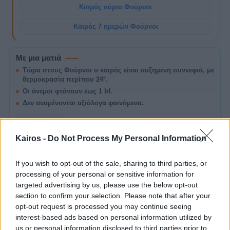
Καιρός αύριο Φούρνοι
Καιρός 7 ημερών Φούρνοι
Με μια ματιά
Τώρα στους Φούρνοι ο καιρός είναι αυξημένη συννεφιά, με
θερμοκρασία περίπου 24°.
Οι άνεμοι φτάνουν έως 1 bf.
Δεν αναμένονται αξιόλογα φαινόμενα.
ΣΧΕΤΙΚΌ ΆΡΘΡΟ
Ήπιο Καλοκαιρινό Διήμερο στην Ελλάδα: 2-
Kairos -
Do Not Process My Personal Information
3 Αυγούστου 2026
A
Καιρός σήμερα και αύριο σε Αθήνα, Θεσσαλονίκη
και Ελλάδα: θερμοκρασία, άνεμοι, μποφόρ,
If you wish to opt-out of the sale, sharing to third parties, or
πιθανότητα βροχής και σημεία προσοχής.
processing of your personal or sensitive information for
targeted advertising by us, please use the below opt-out
section to confirm your selection. Please note that after your
opt-out request is processed you may continue seeing
Σήμερα στους Φούρνοι
interest-based ads based on personal information utilized by
us or personal information disclosed to third parties prior to