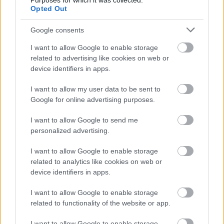
Purposes for which it was collected.
Καιρός ανά ώρα σήμερα
→
Opted Out
Google consents
I want to allow Google to enable storage
Οι επόμενες ώρες
related to advertising like cookies on web or
device identifiers in apps.
04:00
05:00
06:00
I want to allow my user data to be sent to
Google for online advertising purposes.
I want to allow Google to send me
personalized advertising.
25°
25°
25°
I want to allow Google to enable storage
2 bf
2 bf
3 bf
related to analytics like cookies on web or
device identifiers in apps.
I want to allow Google to enable storage
related to functionality of the website or app.
I want to allow Google to enable storage