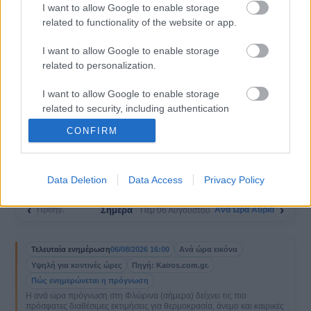
7 ημέρες
›
›
I want to allow Google to enable storage
Αναλυτική πρόγνωση
Δες 7 ημέρες
ημέρας
related to functionality of the website or app.
I want to allow Google to enable storage
14-15 ημέρες
ΣΚ
›
›
related to personalization.
Τάση 14-15 ημερών
Σαββατοκύριακο
I want to allow Google to enable storage
Κοντινές περιοχές
related to security, including authentication
functionality and fraud prevention, and other
CONFIRM
Αμμοχώρι Φλώρινας
Αμύνταιο
user protection.
Λαιμός Φλώρινας
Λέχοβο
Data Deletion
Data Access
Privacy Policy
‹
›
Σήμερα
Προηγ.
Ανά Ώρα Αύριο
Πεμ 06 Αυγούστου
Τελευταία ενημέρωση
06/08/2026 16:00
Ανά ώρα εικόνα
Υψηλή για κοντινές ώρες
Πηγή: Kairos.com.gr.
Πώς ενημερώνεται η πρόγνωση
Η ανά ώρα πρόγνωση στη Φλώρινα (σήμερα) δείχνει τις πιο
πρόσφατες διαθέσιμες εκτιμήσεις για θερμοκρασία, άνεμο και καιρικές