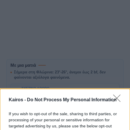
Με μια ματιά
Σήμερα στη Φλώρινα: 23°-26°, άνεμοι έως 2 bf, δεν
φαίνονται αξιόλογα φαινόμενα.
ΣΧΕΤΙΚΌ ΆΡΘΡΟ
Ήπιο Καλοκαιρινό Διήμερο στην Ελλάδα:
2-3 Αυγούστου 2026
Kairos -
Do Not Process My Personal Information
A
Καιρός σήμερα και αύριο σε Αθήνα,
Θεσσαλονίκη και Ελλάδα: θερμοκρασία, άνεμοι,
If you wish to opt-out of the sale, sharing to third parties, or
μποφόρ, πιθανότητα βροχής και σημεία
προσοχής.
processing of your personal or sensitive information for
targeted advertising by us, please use the below opt-out