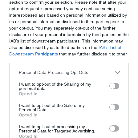
section to confirm your selection. Please note that after your
Για το ερώτημα καιρός στη Φλώρινα τώρα και σήμερα
opt-out request is processed you may continue seeing
Καιρός σήμερα Φλώρινα
interest-based ads based on personal information utilized by
us or personal information disclosed to third parties prior to
Καιρός Φλώρινα ανά ώρα σήμερα
your opt-out. You may separately opt-out of the further
Αυτή είναι η βασική σελίδα για το ερώτημα καιρός στη
disclosure of your personal information by third parties on the
Φλώρινα ανά ώρα: ωριαία πρόγνωση σήμερα με
IAB’s list of downstream participants. This information may
θερμοκρασία, άνεμο και πιθανότητα φαινομένων μέσα στην
ημέρα.
also be disclosed by us to third parties on the
IAB’s List of
Downstream Participants
that may further disclose it to other
Καιρός τώρα και σήμερα Φλώρινα
third parties.
Καιρός ανά ώρα αύριο Φλώρινα
Please note that this website/app uses one or more Google
Personal Data Processing Opt Outs
services and may gather and store information including but
Καιρός 7 ημερών Φλώρινα
not limited to your visit or usage behaviour. You may click to
I want to opt-out of the Sharing of my
personal data.
grant or deny consent to Google and its third-party tags to
Opted In
Ανά Ώρα Σήμερα
use your data for below specified purposes in below Google
3 ώρες
consent section.
I want to opt-out of the Sale of my
Βράδυ
Personal Data.
3 ώρες · έως 2 bf
Opted In
23° / 26°
I want to opt-out of processing my
Personal Data for Targeted Advertising.
Βράδυ
3 ώρες
Opted In