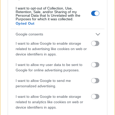
26°
I want to opt-out of Collection, Use,
21:00
Retention, Sale, and/or Sharing of my
Αραιή Συννεφιά
Personal Data that Is Unrelated with the
Αίσθηση
25°
Άνεμος
2 bf
Purposes for which it was collected.
Opted Out
23°
22:00
Αυξημένη Συννεφιά
Google consents
Αίσθηση
22°
Άνεμος
2 bf
I want to allow Google to enable storage
23°
related to advertising like cookies on web or
23:00
Αραιή Συννεφιά
device identifiers in apps.
Αίσθηση
22°
Άνεμος
2 bf
I want to allow my user data to be sent to
Google for online advertising purposes.
Περισσότερα για τον καιρό
στη Φλώρινα
I want to allow Google to send me
personalized advertising.
Τώρα & σήμερα
Ανά ώρα αύριο
I want to allow Google to enable storage
›
›
Τρέχουσες συνθήκες και
Ωριαία πρόγνωση αύριο
πρόγνωση ημέρας
related to analytics like cookies on web or
device identifiers in apps.
Καιρός αύριο