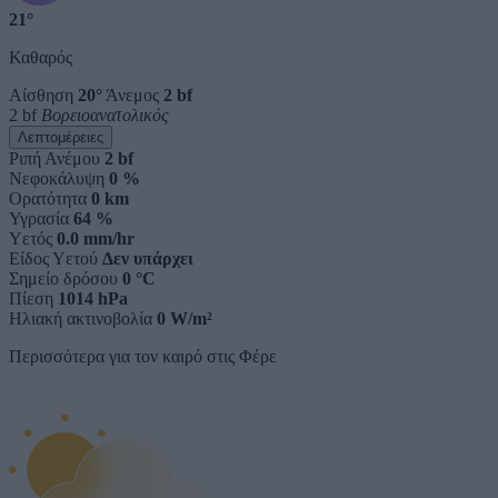
21°
Καθαρός
Αίσθηση
20°
Άνεμος
2 bf
2 bf
Βορειοανατολικός
Λεπτομέρειες
Ριπή Ανέμου
2 bf
Νεφοκάλυψη
0 %
Ορατότητα
0 km
Υγρασία
64 %
Υετός
0.0 mm/hr
Είδος Υετού
Δεν υπάρχει
Σημείο δρόσου
0 °C
Πίεση
1014 hPa
Ηλιακή ακτινοβολία
0 W/m²
Περισσότερα για τον καιρό στις Φέρε