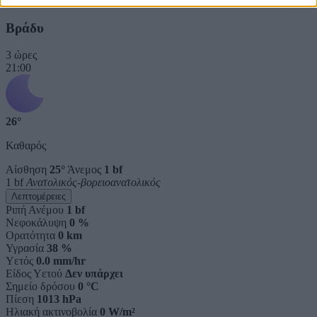
Ηλιακή ακτινοβολία
0 W/m²
Βράδυ
3 ώρες
21:00
26°
Καθαρός
Αίσθηση
25°
Άνεμος
1 bf
1 bf
Ανατολικός-βορειοανατολικός
Λεπτομέρειες
Ριπή Ανέμου
1 bf
Νεφοκάλυψη
0 %
Ορατότητα
0 km
Υγρασία
38 %
Υετός
0.0 mm/hr
Είδος Υετού
Δεν υπάρχει
Σημείο δρόσου
0 °C
Πίεση
1013 hPa
Ηλιακή ακτινοβολία
0 W/m²