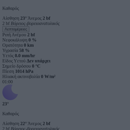
Καθαρός
Αίσθηση
23°
Άνεμος
2 bf
2 bf
Βόρειος-βορειοανατολικός
Λεπτομέρειες
Ριπή Ανέμου
2 bf
Νεφοκάλυψη
0 %
Ορατότητα
0 km
Υγρασία
58 %
Υετός
0.0 mm/hr
Είδος Υετού
Δεν υπάρχει
Σημείο δρόσου
0 °C
Πίεση
1014 hPa
Ηλιακή ακτινοβολία
0 W/m²
01:00
23°
Καθαρός
Αίσθηση
22°
Άνεμος
2 bf
2 bf
Βόρειος-βορειοανατολικός