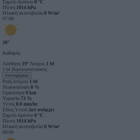
Σημείο δρόσου
0 °C
Πίεση
1014 hPa
Ηλιακή ακτινοβολία
0 W/m²
07:00
20°
Καθαρός
Αίσθηση
19°
Άνεμος
1 bf
1 bf
Βορειοανατολικός
Λεπτομέρειες
Ριπή Ανέμου
1 bf
Νεφοκάλυψη
0 %
Ορατότητα
0 km
Υγρασία
73 %
Υετός
0.0 mm/hr
Είδος Υετού
Δεν υπάρχει
Σημείο δρόσου
0 °C
Πίεση
1014 hPa
Ηλιακή ακτινοβολία
0 W/m²
08:00