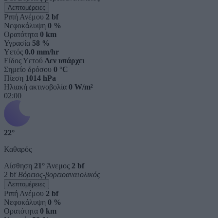
Λεπτομέρειες
Ριπή Ανέμου
2 bf
Νεφοκάλυψη
0 %
Ορατότητα
0 km
Υγρασία
58 %
Υετός
0.0 mm/hr
Είδος Υετού
Δεν υπάρχει
Σημείο δρόσου
0 °C
Πίεση
1014 hPa
Ηλιακή ακτινοβολία
0 W/m²
02:00
22°
Καθαρός
Αίσθηση
21°
Άνεμος
2 bf
2 bf
Βόρειος-βορειοανατολικός
Λεπτομέρειες
Ριπή Ανέμου
2 bf
Νεφοκάλυψη
0 %
Ορατότητα
0 km