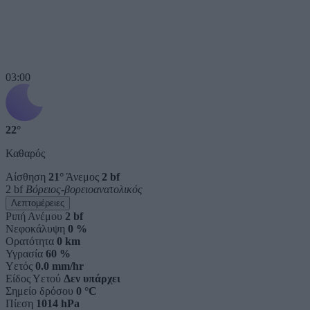
03:00
22°
Καθαρός
Αίσθηση
21°
Άνεμος
2 bf
2 bf
Βόρειος-βορειοανατολικός
Λεπτομέρειες
Ριπή Ανέμου
2 bf
Νεφοκάλυψη
0 %
Ορατότητα
0 km
Υγρασία
60 %
Υετός
0.0 mm/hr
Είδος Υετού
Δεν υπάρχει
Σημείο δρόσου
0 °C
Πίεση
1014 hPa