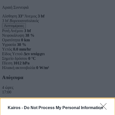
Αραιή Συννεφιά
Αίσθηση
33°
Άνεμος
3 bf
3 bf
Βορειοανατολικός
Λεπτομέρειες
Ριπή Ανέμου
3 bf
Νεφοκάλυψη
38 %
Ορατότητα
0 km
Υγρασία
30 %
Υετός
0.0 mm/hr
Είδος Υετού
Δεν υπάρχει
Σημείο δρόσου
0 °C
Πίεση
1012 hPa
Ηλιακή ακτινοβολία
0 W/m²
Απόγευμα
4 ώρες
17:00
Kairos -
Do Not Process My Personal Information
34°