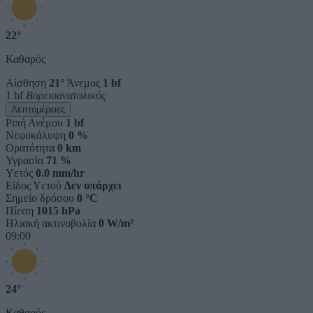
22°
Καθαρός
Αίσθηση
21°
Άνεμος
1 bf
1 bf
Βορειοανατολικός
Λεπτομέρειες
Ριπή Ανέμου
1 bf
Νεφοκάλυψη
0 %
Ορατότητα
0 km
Υγρασία
71 %
Υετός
0.0 mm/hr
Είδος Υετού
Δεν υπάρχει
Σημείο δρόσου
0 °C
Πίεση
1015 hPa
Ηλιακή ακτινοβολία
0 W/m²
09:00
24°
Καθαρός