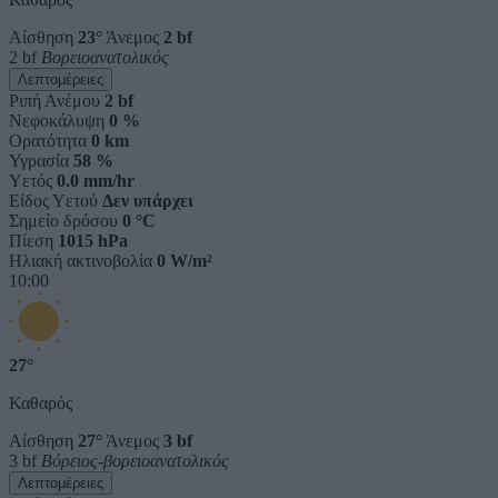
Αίσθηση
23°
Άνεμος
2 bf
2 bf
Βορειοανατολικός
Λεπτομέρειες
Ριπή Ανέμου
2 bf
Νεφοκάλυψη
0 %
Ορατότητα
0 km
Υγρασία
58 %
Υετός
0.0 mm/hr
Είδος Υετού
Δεν υπάρχει
Σημείο δρόσου
0 °C
Πίεση
1015 hPa
Ηλιακή ακτινοβολία
0 W/m²
10:00
27°
Καθαρός
Αίσθηση
27°
Άνεμος
3 bf
3 bf
Βόρειος-βορειοανατολικός
Λεπτομέρειες