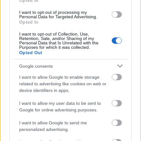
Opted In
Λεπτομέρειες
Ριπή Ανέμου
3 bf
I want to opt-out of processing my
Νεφοκάλυψη
11 %
Personal Data for Targeted Advertising.
Ορατότητα
0 km
Opted In
Υγρασία
28 %
Υετός
0.0 mm/hr
I want to opt-out of Collection, Use,
Είδος Υετού
Δεν υπάρχει
Retention, Sale, and/or Sharing of my
Σημείο δρόσου
0 °C
Personal Data that Is Unrelated with the
Purposes for which it was collected.
Πίεση
1012 hPa
Opted Out
Ηλιακή ακτινοβολία
0 W/m²
19:00
Google consents
I want to allow Google to enable storage
32°
related to advertising like cookies on web or
device identifiers in apps.
Καθαρός
I want to allow my user data to be sent to
Αίσθηση
30°
Άνεμος
3 bf
Google for online advertising purposes.
3 bf
Βορειοανατολικός
Λεπτομέρειες
Ριπή Ανέμου
3 bf
I want to allow Google to send me
Νεφοκάλυψη
0 %
personalized advertising.
Ορατότητα
0 km
Υγρασία
29 %