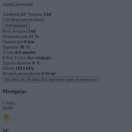
Αραιή Συννεφιά
Αίσθηση
31°
Άνεμος
3 bf
3 bf
Βορειοανατολικός
Λεπτομέρειες
Ριπή Ανέμου
3 bf
Νεφοκάλυψη
11 %
Ορατότητα
0 km
Υγρασία
30 %
Υετός
0.0 mm/hr
Είδος Υετού
Δεν υπάρχει
Σημείο δρόσου
0 °C
Πίεση
1013 hPa
Ηλιακή ακτινοβολία
0 W/m²
Δες όλες τις 24 ώρες
Δες λιγότερες ώρες
14 ακόμη ώρες
Μεσημέρι
1 ώρες
16:00
34°