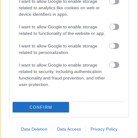
I want to allow Google to enable storage
Υετός
0.0 mm/hr
related to analytics like cookies on web or
Είδος Υετού
Δεν υπάρχει
device identifiers in apps.
Σημείο δρόσου
0 °C
Πίεση
1012 hPa
Ηλιακή ακτινοβολία
0 W/m²
I want to allow Google to enable storage
20:00
related to functionality of the website or app.
I want to allow Google to enable storage
related to personalization.
29°
I want to allow Google to enable storage
Καθαρός
related to security, including authentication
Αίσθηση
27°
Άνεμος
2 bf
functionality and fraud prevention, and other
2 bf
Ανατολικός-βορειοανατολικός
user protection.
Λεπτομέρειες
Ριπή Ανέμου
2 bf
Νεφοκάλυψη
2 %
Ορατότητα
0 km
CONFIRM
Υγρασία
32 %
Υετός
0.0 mm/hr
Είδος Υετού
Δεν υπάρχει
Σημείο δρόσου
0 °C
Data Deletion
Data Access
Privacy Policy
Πίεση
1012 hPa