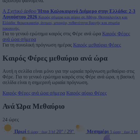
αξιόλογα φαινόμενα.
A
Σχετικό άρθρο
Ήπιο Καλοκαιρινό Διήμερο στην Ελλάδα: 2-3
Αυγούστου 2026
Καιρός σήμερα και αύριο σε Αθήνα, Θεσσαλονίκη και
Ελλάδα: θερμοκρασία, άνεμοι, μποφόρ, πιθανότητα βροχής και σημεία
προσοχής.
Για το γενικό ερώτημα καιρός στις Φέρε ανά ώρα
Καιρός Φέρες
ανά ώρα σήμερα
Για τη συνολική πρόγνωση ημέρας
Καιρός μεθαύριο Φέρες
Καιρός Φέρες μεθαύριο ανά ώρα
Αυτή η σελίδα είναι μόνο για την ωριαία πρόγνωση μεθαύριο στις
Φέρε. Για το γενικό ερώτημα καιρός στις Φέρε ανά ώρα, η βασική
σελίδα είναι η σημερινή ωριαία πρόγνωση.
Καιρός Φέρες ανά ώρα σήμερα
Καιρός αύριο Φέρες
Ανά Ώρα Μεθαύριο
24 ώρες
Πρωί
20° / 29°
Μεσημέρι
6 ώρες · έως 3 bf
5 ώρες · έως 3 bf