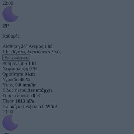
22:00
25°
Καθαρός
Αίσθηση
24°
Άνεμος
1 bf
1 bf
Βόρειος-βορειοανατολικός
Λεπτομέρειες
Ριπή Ανέμου
1 bf
Νεφοκάλυψη
0 %
Ορατότητα
0 km
Υγρασία
48 %
Υετός
0.0 mm/hr
Είδος Υετού
Δεν υπάρχει
Σημείο δρόσου
0 °C
Πίεση
1013 hPa
Ηλιακή ακτινοβολία
0 W/m²
23:00