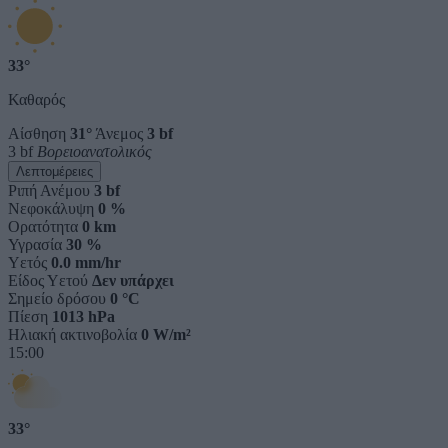
33°
Καθαρός
Αίσθηση
31°
Άνεμος
3 bf
3 bf
Βορειοανατολικός
Λεπτομέρειες
Ριπή Ανέμου
3 bf
Νεφοκάλυψη
0 %
Ορατότητα
0 km
Υγρασία
30 %
Υετός
0.0 mm/hr
Είδος Υετού
Δεν υπάρχει
Σημείο δρόσου
0 °C
Πίεση
1013 hPa
Ηλιακή ακτινοβολία
0 W/m²
15:00
33°