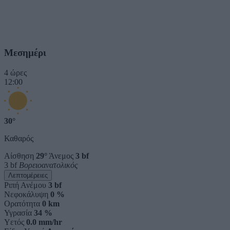
Μεσημέρι
4 ώρες
12:00
30°
Καθαρός
Αίσθηση
29°
Άνεμος
3 bf
3 bf
Βορειοανατολικός
Λεπτομέρειες
Ριπή Ανέμου
3 bf
Νεφοκάλυψη
0 %
Ορατότητα
0 km
Υγρασία
34 %
Υετός
0.0 mm/hr