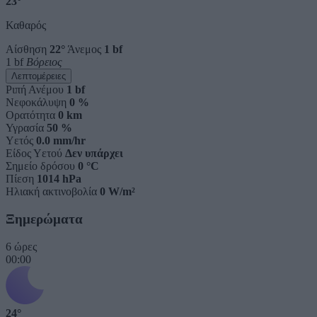
23°
Καθαρός
Αίσθηση
22°
Άνεμος
1 bf
1 bf
Βόρειος
Λεπτομέρειες
Ριπή Ανέμου
1 bf
Νεφοκάλυψη
0 %
Ορατότητα
0 km
Υγρασία
50 %
Υετός
0.0 mm/hr
Είδος Υετού
Δεν υπάρχει
Σημείο δρόσου
0 °C
Πίεση
1014 hPa
Ηλιακή ακτινοβολία
0 W/m²
Ξημερώματα
6 ώρες
00:00
24°