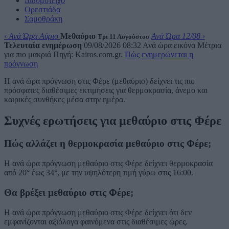
Διδυμότειχο
Ορεστιάδα
Σαμοθράκη
‹
Ανά Ώρα Αύριο
Μεθαύριο
Ανά Ώρα 12/08
›
Τρι 11 Αυγούστου
Τελευταία ενημέρωση
09/08/2026 08:32
Ανά ώρα εικόνα
Μέτρια
για πιο μακριά
Πηγή: Kairos.com.gr.
Πώς ενημερώνεται η
πρόγνωση
Η ανά ώρα πρόγνωση στις Φέρε (μεθαύριο) δείχνει τις πιο
πρόσφατες διαθέσιμες εκτιμήσεις για θερμοκρασία, άνεμο και
καιρικές συνθήκες μέσα στην ημέρα.
Συχνές ερωτήσεις για μεθαύριο στις Φέρε
Πώς αλλάζει η θερμοκρασία μεθαύριο στις Φέρε;
Η ανά ώρα πρόγνωση μεθαύριο στις Φέρε δείχνει θερμοκρασία
από 20° έως 34°, με την υψηλότερη τιμή γύρω στις 16:00.
Θα βρέξει μεθαύριο στις Φέρε;
Η ανά ώρα πρόγνωση μεθαύριο στις Φέρε δείχνει ότι δεν
εμφανίζονται αξιόλογα φαινόμενα στις διαθέσιμες ώρες.