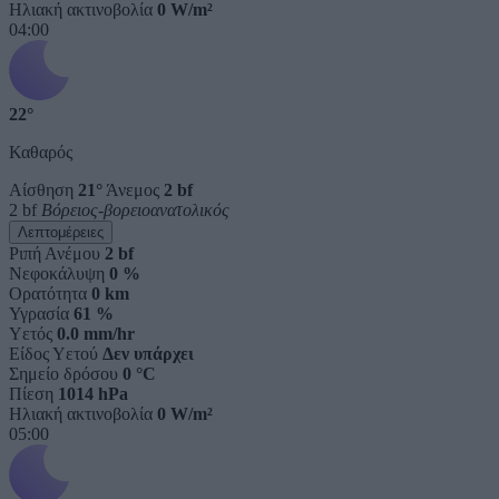
Ηλιακή ακτινοβολία
0 W/m²
04:00
22°
Καθαρός
Αίσθηση
21°
Άνεμος
2 bf
2 bf
Βόρειος-βορειοανατολικός
Λεπτομέρειες
Ριπή Ανέμου
2 bf
Νεφοκάλυψη
0 %
Ορατότητα
0 km
Υγρασία
61 %
Υετός
0.0 mm/hr
Είδος Υετού
Δεν υπάρχει
Σημείο δρόσου
0 °C
Πίεση
1014 hPa
Ηλιακή ακτινοβολία
0 W/m²
05:00