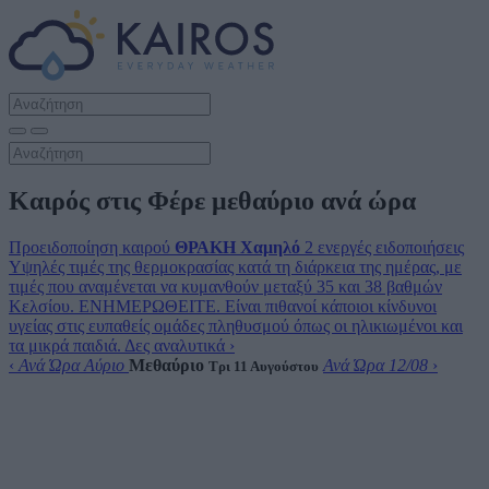
Καιρός στις Φέρε μεθαύριο ανά ώρα
Προειδοποίηση καιρού
ΘΡΑΚΗ
Χαμηλό
2 ενεργές ειδοποιήσεις
Υψηλές τιμές της θερμοκρασίας κατά τη διάρκεια της ημέρας, με
τιμές που αναμένεται να κυμανθούν μεταξύ 35 και 38 βαθμών
Κελσίου. ΕΝΗΜΕΡΩΘΕΙΤΕ. Είναι πιθανοί κάποιοι κίνδυνοι
υγείας στις ευπαθείς ομάδες πληθυσμού όπως οι ηλικιωμένοι και
τα μικρά παιδιά.
Δες αναλυτικά
›
‹
Ανά Ώρα Αύριο
Μεθαύριο
Ανά Ώρα 12/08
›
Τρι 11 Αυγούστου