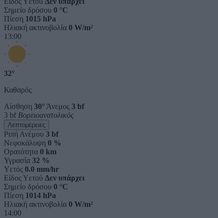
Είδος Υετού
Δεν υπάρχει
Σημείο δρόσου
0 °C
Πίεση
1015 hPa
Ηλιακή ακτινοβολία
0 W/m²
13:00
32°
Καθαρός
Αίσθηση
30°
Άνεμος
3 bf
3 bf
Βορειοανατολικός
Λεπτομέρειες
Ριπή Ανέμου
3 bf
Νεφοκάλυψη
0 %
Ορατότητα
0 km
Υγρασία
32 %
Υετός
0.0 mm/hr
Είδος Υετού
Δεν υπάρχει
Σημείο δρόσου
0 °C
Πίεση
1014 hPa
Ηλιακή ακτινοβολία
0 W/m²
14:00