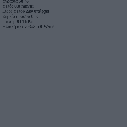
Υγρασία
58 %
Υετός
0.0 mm/hr
Είδος Υετού
Δεν υπάρχει
Σημείο δρόσου
0 °C
Πίεση
1014 hPa
Ηλιακή ακτινοβολία
0 W/m²