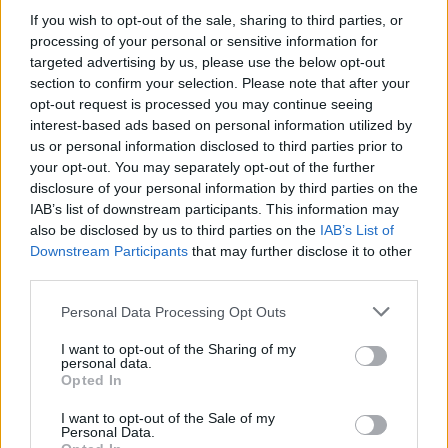
Αραιή Συννεφιά
If you wish to opt-out of the sale, sharing to third parties, or
processing of your personal or sensitive information for
Αίσθηση
32°
Άνεμος
3 bf
targeted advertising by us, please use the below opt-out
3 bf
Βορειοανατολικός
section to confirm your selection. Please note that after your
Λεπτομέρειες
opt-out request is processed you may continue seeing
Ριπή Ανέμου
3 bf
interest-based ads based on personal information utilized by
Νεφοκάλυψη
35 %
us or personal information disclosed to third parties prior to
Ορατότητα
0 km
Υγρασία
27 %
your opt-out. You may separately opt-out of the further
Υετός
0.0 mm/hr
disclosure of your personal information by third parties on the
Είδος Υετού
Δεν υπάρχει
IAB’s list of downstream participants. This information may
Σημείο δρόσου
0 °C
also be disclosed by us to third parties on the
IAB’s List of
Πίεση
1012 hPa
Downstream Participants
that may further disclose it to other
Ηλιακή ακτινοβολία
0 W/m²
third parties.
18:00
Please note that this website/app uses one or more Google
Personal Data Processing Opt Outs
services and may gather and store information including but
33°
not limited to your visit or usage behaviour. You may click to
I want to opt-out of the Sharing of my
personal data.
grant or deny consent to Google and its third-party tags to
Opted In
Αραιή Συννεφιά
use your data for below specified purposes in below Google
consent section.
Αίσθηση
31°
Άνεμος
3 bf
I want to opt-out of the Sale of my
Personal Data.
3 bf
Βορειοανατολικός