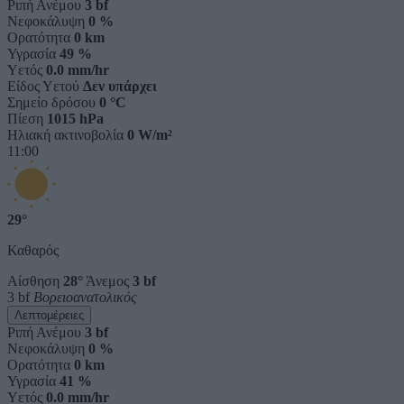
Ριπή Ανέμου
3 bf
Νεφοκάλυψη
0 %
Ορατότητα
0 km
Υγρασία
49 %
Υετός
0.0 mm/hr
Είδος Υετού
Δεν υπάρχει
Σημείο δρόσου
0 °C
Πίεση
1015 hPa
Ηλιακή ακτινοβολία
0 W/m²
11:00
29°
Καθαρός
Αίσθηση
28°
Άνεμος
3 bf
3 bf
Βορειοανατολικός
Λεπτομέρειες
Ριπή Ανέμου
3 bf
Νεφοκάλυψη
0 %
Ορατότητα
0 km
Υγρασία
41 %
Υετός
0.0 mm/hr