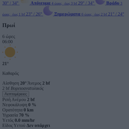
30° / 34°
Απόγευμα
29° / 34°
Βράδυ
4 ώρες · έως 3 bf
3
23° / 26°
Ξημερώματα
21° / 24°
ώρες · έως 1 bf
6 ώρες · έως 2 bf
Πρωί
6 ώρες
06:00
21°
Καθαρός
Αίσθηση
20°
Άνεμος
2 bf
2 bf
Βορειοανατολικός
Λεπτομέρειες
Ριπή Ανέμου
2 bf
Νεφοκάλυψη
0 %
Ορατότητα
0 km
Υγρασία
70 %
Υετός
0.0 mm/hr
Είδος Υετού
Δεν υπάρχει