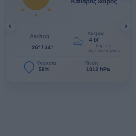
Καθαρός καιρός
‹
›
Άνεμος
Αισθητή
4 bf
Βόρειος-
25° / 34°
βορειοανατολικός
Υγρασία
Πίεση
58%
1012 hPa