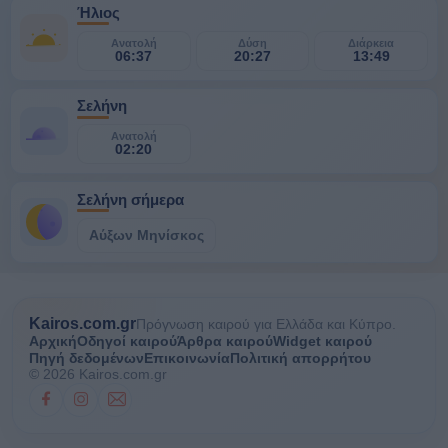
Ήλιος
Ανατολή
Δύση
Διάρκεια
06:37
20:27
13:49
Σελήνη
Ανατολή
02:20
Σελήνη σήμερα
Αύξων Μηνίσκος
Kairos.com.gr
Πρόγνωση καιρού για Ελλάδα και Κύπρο.
Αρχική
Οδηγοί καιρού
Άρθρα καιρού
Widget καιρού
Πηγή δεδομένων
Επικοινωνία
Πολιτική απορρήτου
© 2026 Kairos.com.gr