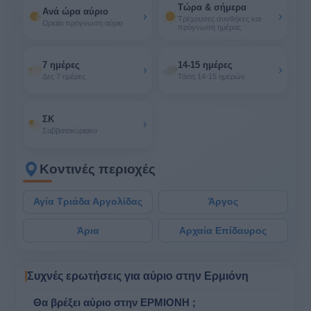
Τώρα & σήμερα
Ανά ώρα αύριο
›
›
Τρέχουσες συνθήκες και
Ωριαία πρόγνωση αύριο
πρόγνωση ημέρας
7 ημέρες
14-15 ημέρες
›
›
Δες 7 ημέρες
Τάση 14-15 ημερών
ΣΚ
›
Σαββατοκύριακο
Κοντινές περιοχές
Αγία Τριάδα Αργολίδας
Άργος
Άρια
Αρχαία Επίδαυρος
Συχνές ερωτήσεις για αύριο στην Ερμιόνη
Θα βρέξει αύριο στην ΕΡΜΙΟΝΗ ;