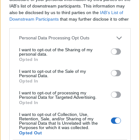
32°
IAB’s list of downstream participants. This information may
26°
also be disclosed by us to third parties on the
IAB’s List of
Καθαρός καιρός
Downstream Participants
that may further disclose it to other
Άνεμος
4 bf
Βορειοδυτικός
third parties.
Αισθητή
25° / 31°
Please note that this website/app uses one or more Google
Personal Data Processing Opt Outs
services and may gather and store information including but
not limited to your visit or usage behaviour. You may click to
I want to opt-out of the Sharing of my
Μεσημέρι
personal data.
grant or deny consent to Google and its third-party tags to
Opted In
use your data for below specified purposes in below Google
consent section.
I want to opt-out of the Sale of my
34°
32°
Personal Data.
Opted In
Καθαρός καιρός
Άνεμος
4 bf
Βόρειος-βορειοανατολικός
I want to opt-out of processing my
Personal Data for Targeted Advertising.
Αισθητή
31° / 34°
Opted In
I want to opt-out of Collection, Use,
Απόγευμα
Retention, Sale, and/or Sharing of my
Personal Data that Is Unrelated with the
Purposes for which it was collected.
Opted Out