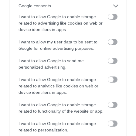
34°
31°
Google consents
Καθαρός καιρός
I want to allow Google to enable storage
Άνεμος
4 bf
Βορειοανατολικός
related to advertising like cookies on web or
Αισθητή
30° / 34°
device identifiers in apps.
Βράδυ
I want to allow my user data to be sent to
Google for online advertising purposes.
I want to allow Google to send me
30°
27°
personalized advertising.
Καθαρός καιρός
I want to allow Google to enable storage
Άνεμος
2 bf
Βορειοδυτικός
related to analytics like cookies on web or
Αισθητή
27° / 31°
device identifiers in apps.
I want to allow Google to enable storage
related to functionality of the website or app.
I want to allow Google to enable storage
related to personalization.