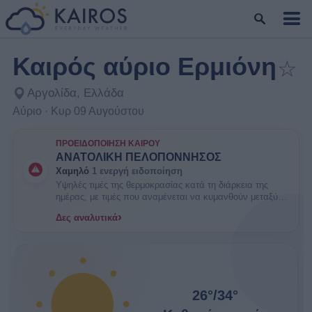
Καιρός αύριο Ερμιόνη
☆
Προσ
Αργολίδα, Ελλάδα
Αύριο · Κυρ 09 Αυγούστου
ΠΡΟΕΙΔΟΠΟΊΗΣΗ ΚΑΙΡΟΎ
ΑΝΑΤΟΛΙΚΗ ΠΕΛΟΠΟΝΝΗΣΟΣ
Χαμηλό
1 ενεργή ειδοποίηση
Υψηλές τιμές της θερμοκρασίας κατά τη διάρκεια της
ημέρας, με τιμές που αναμένεται να κυμανθούν μεταξύ
35 και 38 βαθμών Κελσίου. ΕΝΗΜΕΡΩΘΕΙΤΕ. Είναι
›
Δες αναλυτικά
πιθανοί κάποιοι κίνδυνοι υγείας στις ευπαθείς ομάδες
πληθυσμού όπως οι ηλικιωμένοι και τα μικρά παιδιά.
26°
/
34°