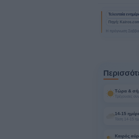
Τελευταία ενημέ
Πηγή: Kairos.com
Η πρόγνωση Σαββατο
Περισσότε
Τώρα & σή
Τρέχουσες συ
14-15 ημέρ
Τάση 14-15 η
Καιρός αύρ