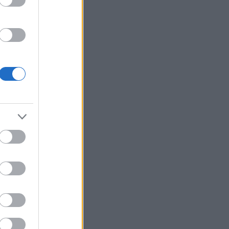
2 ημέρες
›
›