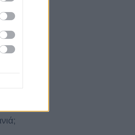
ανιά;
2°. Το Σάββατο η
α Χανιά;
μενα. Δες
νιά;