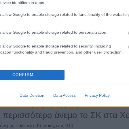
evice identifiers in apps.
o allow Google to enable storage related to functionality of the website
o allow Google to enable storage related to personalization.
ις για τον καιρό Σαββατοκύριακο στα Χανιά
 θα κάνει το Σαββατοκύριακο στα Χ
o allow Google to enable storage related to security, including
cation functionality and fraud prevention, and other user protection.
κο στα Χανιά η θερμοκρασία κυμαίνεται περίπου από 23° έως 3
ρίπου 32°, ενώ η Κυριακή περίπου 29°.
ρα φαίνεται καλύτερη για το ΣΚ στ
CONFIRM
αίνεται το Σάββατο, με έως 32° και άνεμος 2 bf.
ι το Σαββατοκύριακο στα Χανιά;
Data Deletion
Data Access
Privacy Policy
αββατοκύριακου στα Χανιά εμφανίζονται χωρίς αξιόλογα φαινό
το και Κυριακή για την κατανομή των φαινομένων.
ι περισσότερο άνεμο το ΣΚ στα Χα
άνεμος φαίνεται η Κυριακή, έως 3 bf.