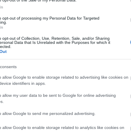
και Κυριακή
In
to opt-out of processing my Personal Data for Targeted
ing.
23°
32°
Καθαρός καιρός
/
In
2 bf
Β
o opt-out of Collection, Use, Retention, Sale, and/or Sharing
ersonal Data that Is Unrelated with the Purposes for which it
lected.
24°
29°
Αραιή Συννεφιά
/
Out
3 bf
Β
consents
o allow Google to enable storage related to advertising like cookies on
evice identifiers in apps.
o allow my user data to be sent to Google for online advertising
s.
to allow Google to send me personalized advertising.
o allow Google to enable storage related to analytics like cookies on