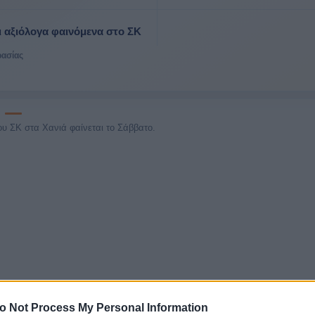
ι αξιόλογα φαινόμενα στο ΣΚ
ρασίας
ου ΣΚ στα Χανιά φαίνεται το Σάββατο.
o Not Process My Personal Information