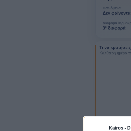
Φαινόμενα
Δεν φαίνοντα
Διαφορά θερμοκ
3° διαφορά
Τι να κρατήσεις
Καλύτερη ημέρα τ
Kairos -
D