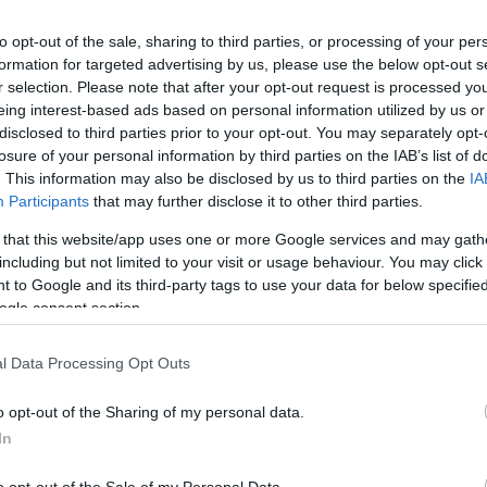
to opt-out of the sale, sharing to third parties, or processing of your per
φέρει περίπου 3° ανάμεσα στις δύο ημέρες.
formation for targeted advertising by us, please use the below opt-out s
ιόλογα φαινόμενα στο ΣΚ
r selection. Please note that after your opt-out request is processed y
eing interest-based ads based on personal information utilized by us or
ΡΘΡΟ
disclosed to third parties prior to your opt-out. You may separately opt-
αββατοκύριακο: πώς να συγκρίνεις Σάββατο και Κυριακή
losure of your personal information by third parties on the IAB’s list of
κρίνεις τον καιρό Σαββάτου και Κυριακής για μετακίνηση, βόλτα ή
ητες, κοιτώντας άνεμο, βροχή και θερμοκρασία.
. This information may also be disclosed by us to third parties on the
IA
Participants
that may further disclose it to other third parties.
 that this website/app uses one or more Google services and may gath
including but not limited to your visit or usage behaviour. You may click 
ατοκύριακου στα Χανιά
 to Google and its third-party tags to use your data for below specifi
ogle consent section.
μέρα
Άνεμος
↗
1 bf διαφορά
 άνεμος 2 bf
Πιο δυνατός άνεμος: Κυριακή, έω
l Data Processing Opt Outs
Διαφορά θερμοκρασίας
↓
o opt-out of the Sharing of my personal data.
ιόλογα φαινόμενα
3° διαφορά
αι αξιόλογα φαινόμενα στο ΣΚ
Πιο δροσερή ημέρα: Κυριακή
In
o opt-out of the Sale of my Personal Data.