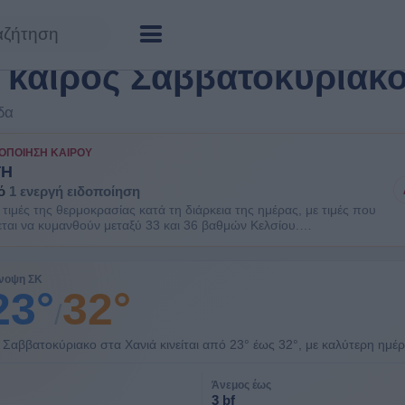
: καιρός Σαββατοκύριακ
δα
ΟΠΟΊΗΣΗ ΚΑΙΡΟΎ
ΤΗ
ό
1 ενεργή ειδοποίηση
τιμές της θερμοκρασίας κατά τη διάρκεια της ημέρας, με τιμές που
ται να κυμανθούν μεταξύ 33 και 36 βαθμών Κελσίου.
ΘΕΙΤΕ. Είναι πιθανοί κάποιοι κίνδυνοι υγείας στις ευπαθείς
πληθυσμού όπως οι ηλικιωμένοι και τα μικρά παιδιά.
νοψη ΣΚ
23°
32°
/
 Σαββατοκύριακο στα Χανιά κινείται από 23° έως 32°, με καλύτερη ημέ
Άνεμος έως
3 bf