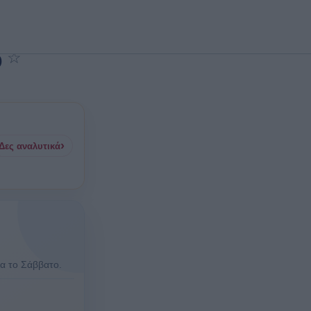
ο
☆
Προσθήκη στα αγαπημένα
›
Δες αναλυτικά
ρα το Σάββατο.