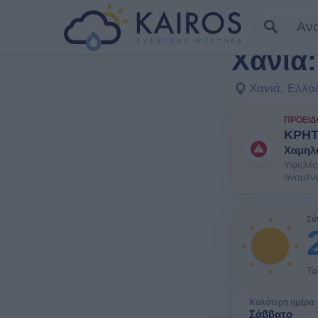
ΣΕ ΜΊΑ ΜΑΤΙΆ
Χανιά
Χανιά, Ελλά
ΠΡΟΕΙΔ
ΚΡΗ
Χαμηλ
Υψηλές 
αναμένε
ΕΝΗΜΕΡΩ
ομάδες 
Σύ
Το
Καλύτερη ημέρα
Σάββατο