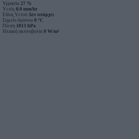
Υγρασία
27 %
Υετός
0.0 mm/hr
Είδος Υετού
Δεν υπάρχει
Σημείο δρόσου
0 °C
Πίεση
1013 hPa
Ηλιακή ακτινοβολία
0 W/m²