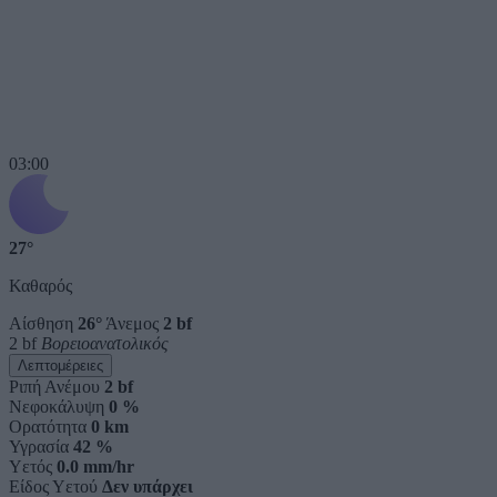
03:00
27°
Καθαρός
Αίσθηση
26°
Άνεμος
2 bf
2 bf
Βορειοανατολικός
Λεπτομέρειες
Ριπή Ανέμου
2 bf
Νεφοκάλυψη
0 %
Ορατότητα
0 km
Υγρασία
42 %
Υετός
0.0 mm/hr
Είδος Υετού
Δεν υπάρχει