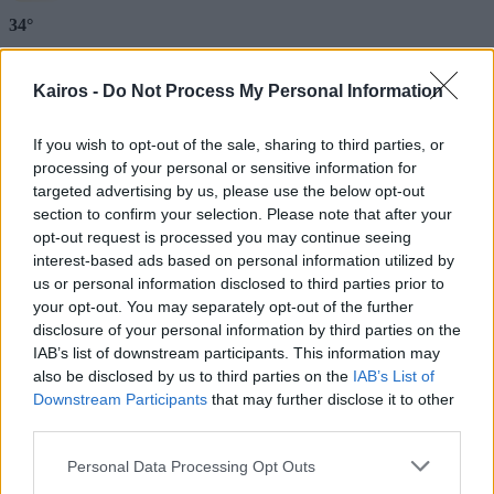
34°
Αυξημένη Συννεφιά
Kairos -
Do Not Process My Personal Information
Αίσθηση
33°
Άνεμος
3 bf
3 bf
Δυτικός
Λεπτομέρειες
If you wish to opt-out of the sale, sharing to third parties, or
Ριπή Ανέμου
3 bf
processing of your personal or sensitive information for
Νεφοκάλυψη
43 %
targeted advertising by us, please use the below opt-out
Ορατότητα
0 km
section to confirm your selection. Please note that after your
Υγρασία
34 %
opt-out request is processed you may continue seeing
Υετός
0.0 mm/hr
interest-based ads based on personal information utilized by
Είδος Υετού
Δεν υπάρχει
Σημείο δρόσου
0 °C
us or personal information disclosed to third parties prior to
Πίεση
1011 hPa
your opt-out. You may separately opt-out of the further
Ηλιακή ακτινοβολία
0 W/m²
disclosure of your personal information by third parties on the
18:00
IAB’s list of downstream participants. This information may
also be disclosed by us to third parties on the
IAB’s List of
Downstream Participants
that may further disclose it to other
third parties.
33°
Please note that this website/app uses one or more Google
Αυξημένη Συννεφιά
Personal Data Processing Opt Outs
services and may gather and store information including but