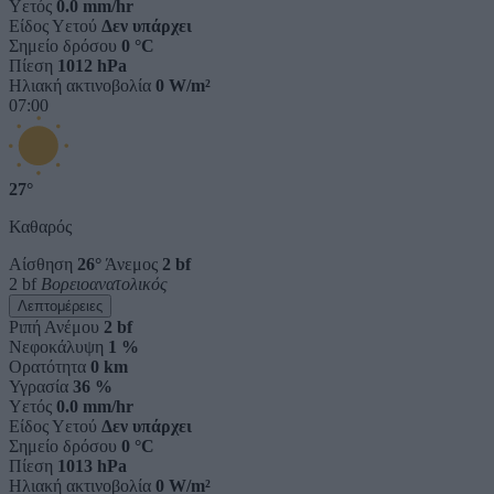
Υετός
0.0 mm/hr
Είδος Υετού
Δεν υπάρχει
Σημείο δρόσου
0 °C
Πίεση
1012 hPa
Ηλιακή ακτινοβολία
0 W/m²
07:00
27°
Καθαρός
Αίσθηση
26°
Άνεμος
2 bf
2 bf
Βορειοανατολικός
Λεπτομέρειες
Ριπή Ανέμου
2 bf
Νεφοκάλυψη
1 %
Ορατότητα
0 km
Υγρασία
36 %
Υετός
0.0 mm/hr
Είδος Υετού
Δεν υπάρχει
Σημείο δρόσου
0 °C
Πίεση
1013 hPa
Ηλιακή ακτινοβολία
0 W/m²