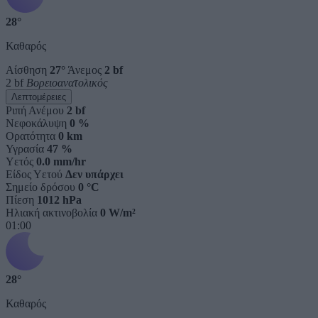
28°
Καθαρός
Αίσθηση
27°
Άνεμος
2 bf
2 bf
Βορειοανατολικός
Λεπτομέρειες
Ριπή Ανέμου
2 bf
Νεφοκάλυψη
0 %
Ορατότητα
0 km
Υγρασία
47 %
Υετός
0.0 mm/hr
Είδος Υετού
Δεν υπάρχει
Σημείο δρόσου
0 °C
Πίεση
1012 hPa
Ηλιακή ακτινοβολία
0 W/m²
01:00
28°
Καθαρός