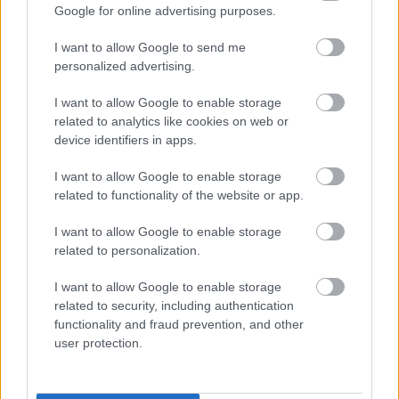
Google for online advertising purposes.
Ορατότητα
0 km
Υγρασία
38 %
Υετός
0.0 mm/hr
I want to allow Google to send me
Είδος Υετού
Δεν υπάρχει
personalized advertising.
Σημείο δρόσου
0 °C
Πίεση
1011 hPa
I want to allow Google to enable storage
Ηλιακή ακτινοβολία
0 W/m²
related to analytics like cookies on web or
20:00
device identifiers in apps.
I want to allow Google to enable storage
31°
related to functionality of the website or app.
Αραιή Συννεφιά
I want to allow Google to enable storage
related to personalization.
Αίσθηση
30°
Άνεμος
2 bf
2 bf
Δυτικός-βορειοδυτικός
Λεπτομέρειες
I want to allow Google to enable storage
Ριπή Ανέμου
2 bf
related to security, including authentication
Νεφοκάλυψη
12 %
functionality and fraud prevention, and other
Ορατότητα
0 km
user protection.
Υγρασία
42 %
Υετός
0.0 mm/hr
Είδος Υετού
Δεν υπάρχει