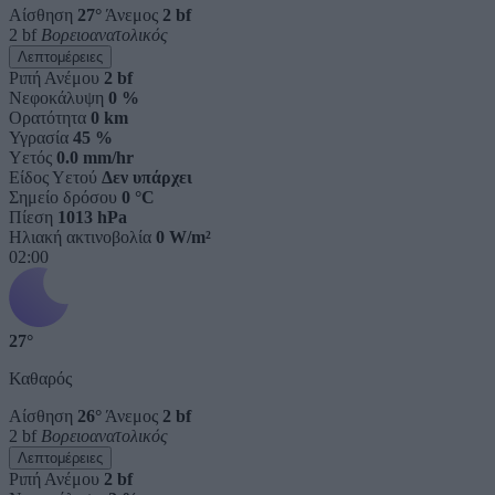
Αίσθηση
27°
Άνεμος
2 bf
2 bf
Βορειοανατολικός
Λεπτομέρειες
Ριπή Ανέμου
2 bf
Νεφοκάλυψη
0 %
Ορατότητα
0 km
Υγρασία
45 %
Υετός
0.0 mm/hr
Είδος Υετού
Δεν υπάρχει
Σημείο δρόσου
0 °C
Πίεση
1013 hPa
Ηλιακή ακτινοβολία
0 W/m²
02:00
27°
Καθαρός
Αίσθηση
26°
Άνεμος
2 bf
2 bf
Βορειοανατολικός
Λεπτομέρειες
Ριπή Ανέμου
2 bf