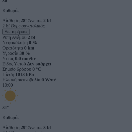
30°
Καθαρός
Αίσθηση
28°
Άνεμος
2 bf
2 bf
Βορειοανατολικός
Λεπτομέρειες
Ριπή Ανέμου
2 bf
Νεφοκάλυψη
0 %
Ορατότητα
0 km
Υγρασία
30 %
Υετός
0.0 mm/hr
Είδος Υετού
Δεν υπάρχει
Σημείο δρόσου
0 °C
Πίεση
1013 hPa
Ηλιακή ακτινοβολία
0 W/m²
10:00
31°
Καθαρός
Αίσθηση
29°
Άνεμος
3 bf