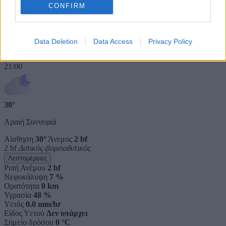
Σημείο δρόσου
0 °C
CONFIRM
Πίεση
1011 hPa
Ηλιακή ακτινοβολία
0 W/m²
Βράδυ
Data Deletion
Data Access
Privacy Policy
3 ώρες
21:00
30°
Αραιή Συννεφιά
Αίσθηση
30°
Άνεμος
2 bf
2 bf
Δυτικός-βορειοδυτικός
Λεπτομέρειες
Ριπή Ανέμου
2 bf
Νεφοκάλυψη
7 %
Ορατότητα
0 km
Υγρασία
48 %
Υετός
0.0 mm/hr
Είδος Υετού
Δεν υπάρχει
Σημείο δρόσου
0 °C