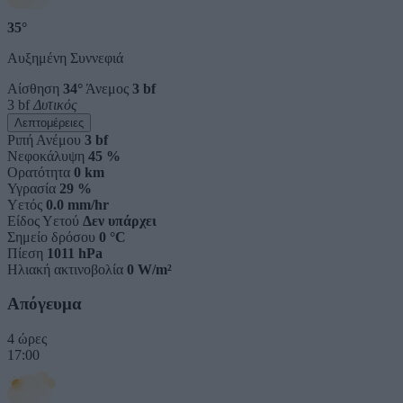
35°
Αυξημένη Συννεφιά
Αίσθηση
34°
Άνεμος
3 bf
3 bf
Δυτικός
Λεπτομέρειες
Ριπή Ανέμου
3 bf
Νεφοκάλυψη
45 %
Ορατότητα
0 km
Υγρασία
29 %
Υετός
0.0 mm/hr
Είδος Υετού
Δεν υπάρχει
Σημείο δρόσου
0 °C
Πίεση
1011 hPa
Ηλιακή ακτινοβολία
0 W/m²
Απόγευμα
4 ώρες
17:00