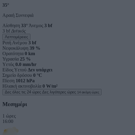
35°
Αραιή Συννεφιά
Αίσθηση
33°
Άνεμος
3 bf
3 bf
Δυτικός
Λεπτομέρειες
Ριπή Ανέμου
3 bf
Νεφοκάλυψη
39 %
Ορατότητα
0 km
Υγρασία
25 %
Υετός
0.0 mm/hr
Είδος Υετού
Δεν υπάρχει
Σημείο δρόσου
0 °C
Πίεση
1012 hPa
Ηλιακή ακτινοβολία
0 W/m²
Δες όλες τις 24 ώρες
Δες λιγότερες ώρες
14 ακόμη ώρες
Μεσημέρι
1 ώρες
16:00