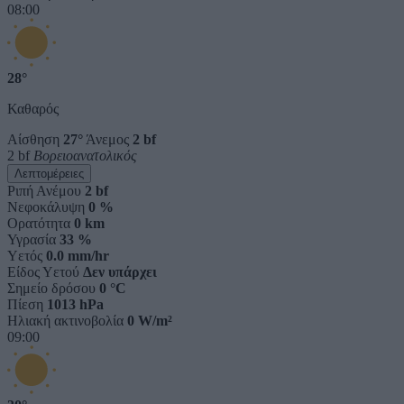
08:00
28°
Καθαρός
Αίσθηση
27°
Άνεμος
2 bf
2 bf
Βορειοανατολικός
Λεπτομέρειες
Ριπή Ανέμου
2 bf
Νεφοκάλυψη
0 %
Ορατότητα
0 km
Υγρασία
33 %
Υετός
0.0 mm/hr
Είδος Υετού
Δεν υπάρχει
Σημείο δρόσου
0 °C
Πίεση
1013 hPa
Ηλιακή ακτινοβολία
0 W/m²
09:00