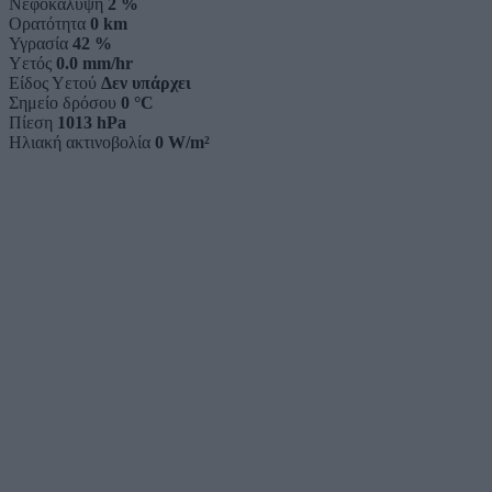
Νεφοκάλυψη
2 %
Ορατότητα
0 km
Υγρασία
42 %
Υετός
0.0 mm/hr
Είδος Υετού
Δεν υπάρχει
Σημείο δρόσου
0 °C
Πίεση
1013 hPa
Ηλιακή ακτινοβολία
0 W/m²