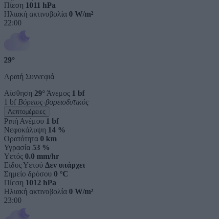
Πίεση
1011 hPa
Ηλιακή ακτινοβολία
0 W/m²
22:00
29°
Αραιή Συννεφιά
Αίσθηση
29°
Άνεμος
1 bf
1 bf
Βόρειος-βορειοδυτικός
Λεπτομέρειες
Ριπή Ανέμου
1 bf
Νεφοκάλυψη
14 %
Ορατότητα
0 km
Υγρασία
53 %
Υετός
0.0 mm/hr
Είδος Υετού
Δεν υπάρχει
Σημείο δρόσου
0 °C
Πίεση
1012 hPa
Ηλιακή ακτινοβολία
0 W/m²
23:00