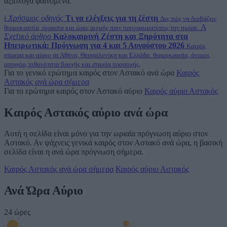
αξιόλογα φαινόμενα.
i
Χρήσιμος οδηγός
Τι να ελέγξεις για τη ζέστη
Δες πώς να διαβάζεις
A
θερμοκρασία, υγρασία και ώρες αιχμής πριν προγραμματίσεις την ημέρα.
Σχετικό άρθρο
Καλοκαιρινή Ζέστη και Ξηρότητα στα
Ηπειρωτικά: Πρόγνωση για 4 και 5 Αυγούστου 2026
Καιρός
σήμερα και αύριο σε Αθήνα, Θεσσαλονίκη και Ελλάδα: θερμοκρασία, άνεμοι,
μποφόρ, πιθανότητα βροχής και σημεία προσοχής.
Για το γενικό ερώτημα καιρός στον Αστακό ανά ώρα
Καιρός
Αστακός ανά ώρα σήμερα
Για το ερώτημα καιρός στον Αστακό αύριο
Καιρός αύριο Αστακός
Καιρός Αστακός αύριο ανά ώρα
Αυτή η σελίδα είναι μόνο για την ωριαία πρόγνωση αύριο στον
Αστακό. Αν ψάχνεις γενικά καιρός στον Αστακό ανά ώρα, η βασική
σελίδα είναι η ανά ώρα πρόγνωση σήμερα.
Καιρός Αστακός ανά ώρα σήμερα
Καιρός αύριο Αστακός
Ανά Ώρα Αύριο
24 ώρες