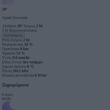
28°
Αραιή Συννεφιά
Αίσθηση
28°
Άνεμος
2 bf
2 bf
Βορειοανατολικός
Λεπτομέρειες
Ριπή Ανέμου
2 bf
Νεφοκάλυψη
34 %
Ορατότητα
0 km
Υγρασία
53 %
Υετός
0.0 mm/hr
Είδος Υετού
Δεν υπάρχει
Σημείο δρόσου
0 °C
Πίεση
1012 hPa
Ηλιακή ακτινοβολία
0 W/m²
Ξημερώματα
6 ώρες
00:00