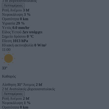
3 bf
Βορειοανατολικός
Λεπτομέρειες
Ριπή Ανέμου
3 bf
Νεφοκάλυψη
3 %
Ορατότητα
0 km
Υγρασία
29 %
Υετός
0.0 mm/hr
Είδος Υετού
Δεν υπάρχει
Σημείο δρόσου
0 °C
Πίεση
1013 hPa
Ηλιακή ακτινοβολία
0 W/m²
11:00
33°
Καθαρός
Αίσθηση
31°
Άνεμος
2 bf
2 bf
Ανατολικός-βορειοανατολικός
Λεπτομέρειες
Ριπή Ανέμου
2 bf
Νεφοκάλυψη
1 %
Ορατότητα
0 km