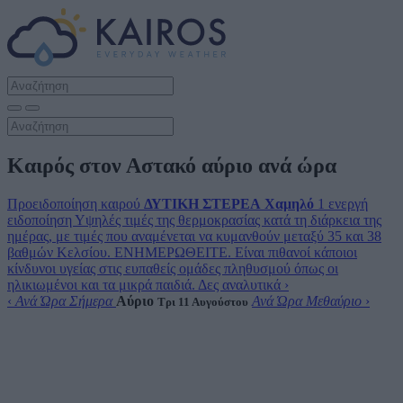
Καιρός στον Αστακό αύριο ανά ώρα
Προειδοποίηση καιρού
ΔΥΤΙΚΗ ΣΤΕΡΕΑ
Χαμηλό
1 ενεργή
ειδοποίηση
Υψηλές τιμές της θερμοκρασίας κατά τη διάρκεια της
ημέρας, με τιμές που αναμένεται να κυμανθούν μεταξύ 35 και 38
βαθμών Κελσίου. ΕΝΗΜΕΡΩΘΕΙΤΕ. Είναι πιθανοί κάποιοι
κίνδυνοι υγείας στις ευπαθείς ομάδες πληθυσμού όπως οι
ηλικιωμένοι και τα μικρά παιδιά.
Δες αναλυτικά
›
‹
Ανά Ώρα Σήμερα
Αύριο
Ανά Ώρα Μεθαύριο
›
Τρι 11 Αυγούστου