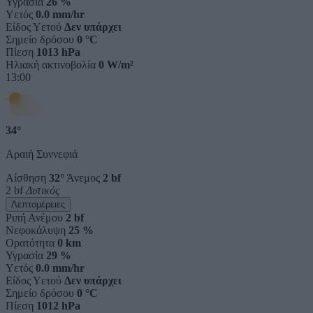
Υγρασία
26 %
Υετός
0.0 mm/hr
Είδος Υετού
Δεν υπάρχει
Σημείο δρόσου
0 °C
Πίεση
1013 hPa
Ηλιακή ακτινοβολία
0 W/m²
13:00
34°
Αραιή Συννεφιά
Αίσθηση
32°
Άνεμος
2 bf
2 bf
Δυτικός
Λεπτομέρειες
Ριπή Ανέμου
2 bf
Νεφοκάλυψη
25 %
Ορατότητα
0 km
Υγρασία
29 %
Υετός
0.0 mm/hr
Είδος Υετού
Δεν υπάρχει
Σημείο δρόσου
0 °C
Πίεση
1012 hPa