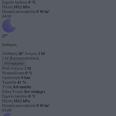
Σημείο δρόσου
0 °C
Πίεση
1012 hPa
Ηλιακή ακτινοβολία
0 W/m²
04:00
27°
Καθαρός
Αίσθηση
26°
Άνεμος
2 bf
2 bf
Βορειοανατολικός
Λεπτομέρειες
Ριπή Ανέμου
2 bf
Νεφοκάλυψη
0 %
Ορατότητα
0 km
Υγρασία
41 %
Υετός
0.0 mm/hr
Είδος Υετού
Δεν υπάρχει
Σημείο δρόσου
0 °C
Πίεση
1012 hPa
Ηλιακή ακτινοβολία
0 W/m²
05:00