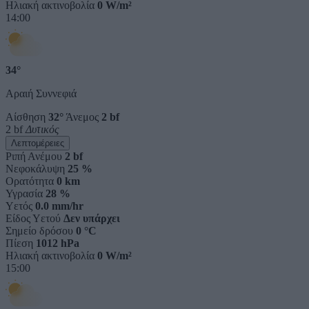
Ηλιακή ακτινοβολία
0 W/m²
14:00
34°
Αραιή Συννεφιά
Αίσθηση
32°
Άνεμος
2 bf
2 bf
Δυτικός
Λεπτομέρειες
Ριπή Ανέμου
2 bf
Νεφοκάλυψη
25 %
Ορατότητα
0 km
Υγρασία
28 %
Υετός
0.0 mm/hr
Είδος Υετού
Δεν υπάρχει
Σημείο δρόσου
0 °C
Πίεση
1012 hPa
Ηλιακή ακτινοβολία
0 W/m²
15:00