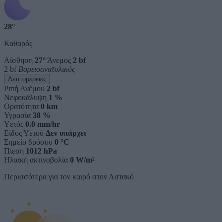
28°
Καθαρός
Αίσθηση
27°
Άνεμος
2 bf
2 bf
Βορειοανατολικός
Λεπτομέρειες
Ριπή Ανέμου
2 bf
Νεφοκάλυψη
1 %
Ορατότητα
0 km
Υγρασία
38 %
Υετός
0.0 mm/hr
Είδος Υετού
Δεν υπάρχει
Σημείο δρόσου
0 °C
Πίεση
1012 hPa
Ηλιακή ακτινοβολία
0 W/m²
Περισσότερα για τον καιρό στον Αστακό