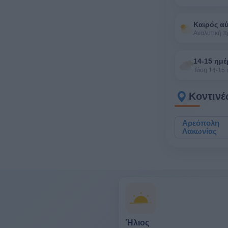
Καιρός α
Αναλυτική 
14-15 ημέ
Τάση 14-15
Κοντινέ
Αρεόπολη
Λακωνίας
Ήλιος