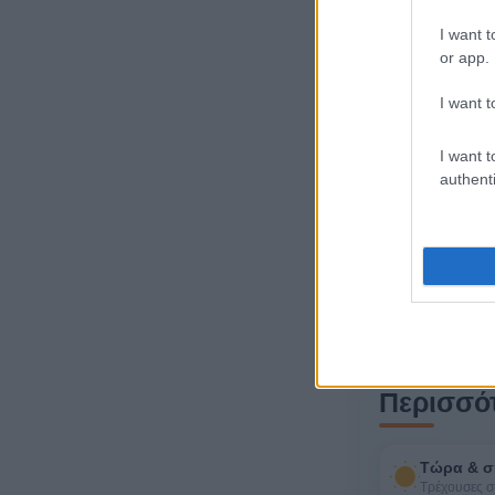
I want t
or app.
I want t
I want t
authenti
Περισσό
Τώρα & σ
Τρέχουσες σ