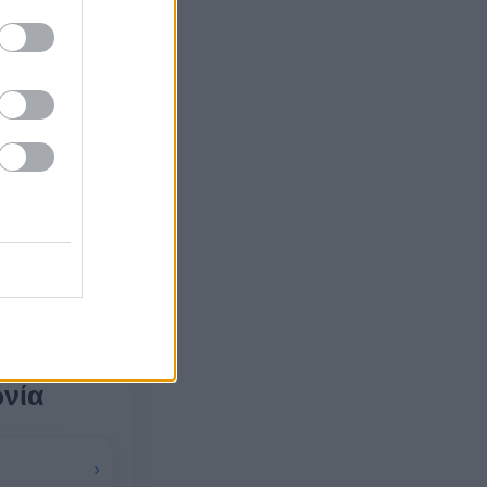
ωνία
›