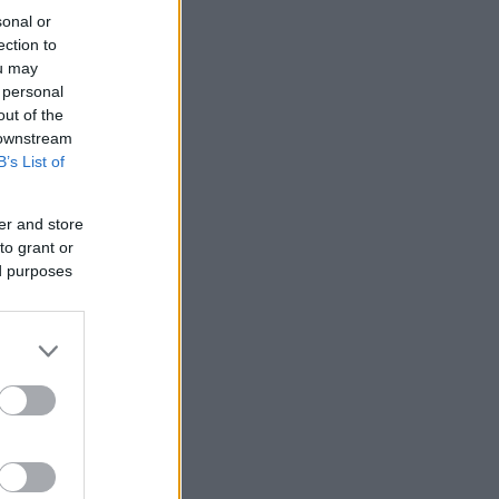
sonal or
ection to
ou may
 personal
out of the
 downstream
B’s List of
er and store
to grant or
ed purposes