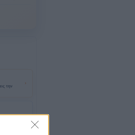
εις την
οι, μποφόρ,