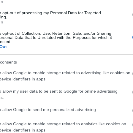
In
→
Ανά Ώρα 09/08
to opt-out of processing my Personal Data for Targeted
ing.
ερίοδο
In
o opt-out of Collection, Use, Retention, Sale, and/or Sharing
Μεσημέρι
ersonal Data that Is Unrelated with the Purposes for which it
lected.
°
37°
24°
35°
Out
ός καιρός
Αραιή Συννεφιά
consents
Άνεμος
4 bf
Βορειοανατολικός
Βόρειος-βορει
°
Αισθητή
33° / 36°
o allow Google to enable storage related to advertising like cookies on
evice identifiers in apps.
o allow my user data to be sent to Google for online advertising
Βράδυ
s.
°
30°
34°
25°
to allow Google to send me personalized advertising.
ένη Συννεφιά
Καθαρός καιρός
Άνεμος
1 bf
Νοτιοδυτικός
Βορειοανατολι
o allow Google to enable storage related to analytics like cookies on
°
Αισθητή
24° / 31°
evice identifiers in apps.