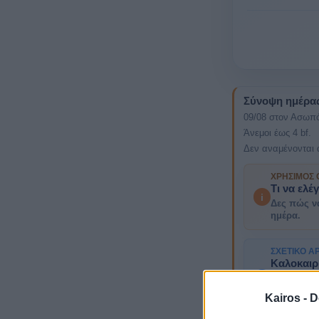
Σύνοψη ημέρα
09/08 στον Ασωπό
Άνεμοι έως 4 bf.
Δεν αναμένονται 
ΧΡΉΣΙΜΟΣ
Τι να ελέ
i
Δες πώς ν
ημέρα.
ΣΧΕΤΙΚΌ Ά
Καλοκαιρ
Αυγούστο
A
Καιρός σή
Kairos -
D
πιθανότητ