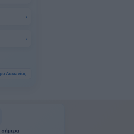
›
›
ρα Λακωνίας
η σήμερα