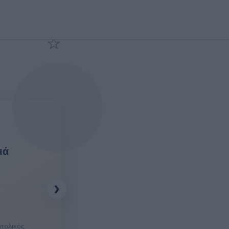
3
☆
Προσθήκη στα αγαπημένα
ιά
›
τολικός