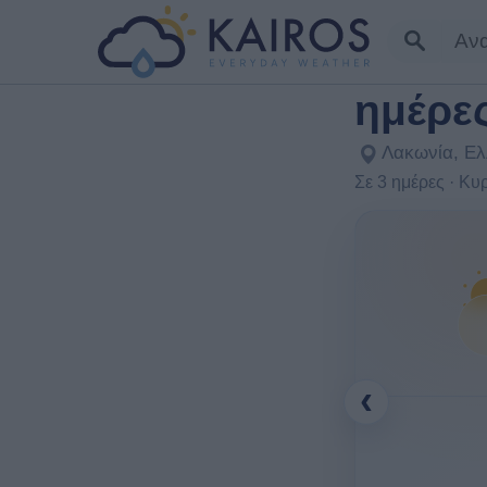
Ασωπό
ημέρε
Λακωνία, Ε
Σε 3 ημέρες · Κ
‹