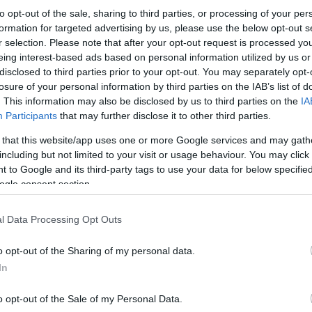
to opt-out of the sale, sharing to third parties, or processing of your per
formation for targeted advertising by us, please use the below opt-out s
r selection. Please note that after your opt-out request is processed y
eing interest-based ads based on personal information utilized by us or
disclosed to third parties prior to your opt-out. You may separately opt-
losure of your personal information by third parties on the IAB’s list of
. This information may also be disclosed by us to third parties on the
IA
Participants
that may further disclose it to other third parties.
 that this website/app uses one or more Google services and may gath
including but not limited to your visit or usage behaviour. You may click 
 to Google and its third-party tags to use your data for below specifi
ogle consent section.
l Data Processing Opt Outs
ρωση
06/08/2026 08:01
Ημερήσια πρόγνωση
Με βάση διαθέσιμα δεδομένα
o opt-out of the Sharing of my personal data.
.gr.
Πώς ενημερώνεται η πρόγνωση
In
σωπός Λακωνία για 09/08 ενημερώνεται με πρόσφατα
ρασία, άνεμο, υγρασία και φαινόμενα.
o opt-out of the Sale of my Personal Data.