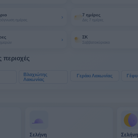
ύριο
7 ημέρες
›
πρόγνωση ημέρας
Δες 7 ημέρες
ρες
ΣΚ
›
 ημερών
Σαββατοκύριακο
ς περιοχές
Βλαχιώτης
Γεράκι Λακωνίας
Γέφυ
Λακωνίας
Σελήνη
Σελήν