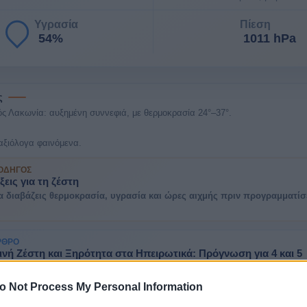
Υγρασία
Πίεση
54%
1011 hPa
ς
ς Λακωνία: αυξημένη συννεφιά, με θερμοκρασία 24°–37°.
αξιόλογα φαινόμενα.
 ΟΔΗΓΌΣ
γξεις για τη ζέστη
α διαβάζεις θερμοκρασία, υγρασία και ώρες αιχμής πριν προγραμματίσ
ΡΘΡΟ
ινή Ζέστη και Ξηρότητα στα Ηπειρωτικά: Πρόγνωση για 4 και 5
υ 2026
μερα και αύριο σε Αθήνα, Θεσσαλονίκη και Ελλάδα: θερμοκρασία, άνεμ
o Not Process My Personal Information
α βροχής και σημεία προσοχής.