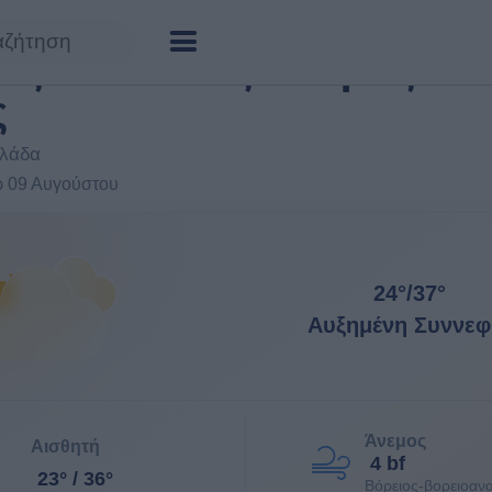
ς Λακωνίας: καιρός σε 
ς
λλάδα
υρ 09 Αυγούστου
24°
/
37°
Αυξημένη Συννεφ
Άνεμος
Αισθητή
4 bf
23° / 36°
Βόρειος-βορειοανα