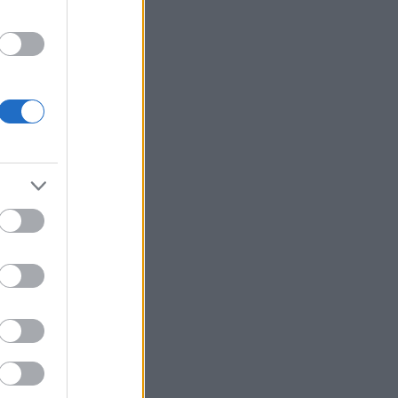
οανατολικός
κός