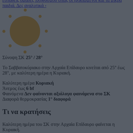
ευπαθείς ομάδες πληθυσμού όπως οι ηλικιωμένοι και τα μικρά
παιδιά.
Δες αναλυτικά
›
Σύνοψη ΣΚ
25°
/
28°
Το Σαββατοκύριακο στην Αρχαία Επίδαυρο κινείται από 25° έως
28°, με καλύτερη ημέρα η Κυριακή.
Καλύτερη ημέρα
Κυριακή
Άνεμος έως
6 bf
Φαινόμενα
Δεν φαίνονται αξιόλογα φαινόμενα στο ΣΚ
Διαφορά θερμοκρασίας
1° διαφορά
Τι να κρατήσεις
Καλύτερη ημέρα του ΣΚ στην Αρχαία Επίδαυρο φαίνεται η
Κυριακή.