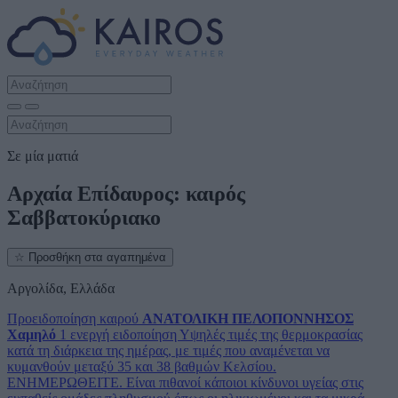
Σε μία ματιά
Αρχαία Επίδαυρος: καιρός
Σαββατοκύριακο
☆
Προσθήκη στα αγαπημένα
Αργολίδα, Ελλάδα
Προειδοποίηση καιρού
ΑΝΑΤΟΛΙΚΗ ΠΕΛΟΠΟΝΝΗΣΟΣ
Χαμηλό
1 ενεργή ειδοποίηση
Υψηλές τιμές της θερμοκρασίας
κατά τη διάρκεια της ημέρας, με τιμές που αναμένεται να
κυμανθούν μεταξύ 35 και 38 βαθμών Κελσίου.
ΕΝΗΜΕΡΩΘΕΙΤΕ. Είναι πιθανοί κάποιοι κίνδυνοι υγείας στις