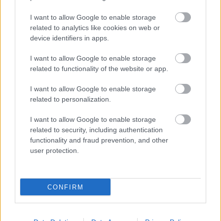
Επίδαυρο;
I want to allow Google to enable storage
Το Σαββατοκύριακο στην Αρχαία Επίδαυρο η θερμοκρασία
related to analytics like cookies on web or
κυμαίνεται περίπου από 25° έως 28°. Το Σάββατο η μέγιστη είναι
device identifiers in apps.
περίπου 27°, ενώ η Κυριακή περίπου 28°.
Ποια ημέρα φαίνεται καλύτερη για το ΣΚ στην
I want to allow Google to enable storage
Αρχαία Επίδαυρο;
related to functionality of the website or app.
Καλύτερη ημέρα φαίνεται η Κυριακή, με έως 28° και άνεμος 5 bf.
I want to allow Google to enable storage
related to personalization.
Θα βρέξει το Σαββατοκύριακο στην Αρχαία
Επίδαυρο;
I want to allow Google to enable storage
related to security, including authentication
Στην πρόγνωση Σαββατοκύριακου στην Αρχαία Επίδαυρο
functionality and fraud prevention, and other
εμφανίζονται χωρίς αξιόλογα φαινόμενα. Δες ξεχωριστά Σάββατο
user protection.
και Κυριακή για την κατανομή των φαινομένων.
Πότε έχει περισσότερο άνεμο το ΣΚ στην Αρχαία
Επίδαυρο;
CONFIRM
Πιο ενισχυμένος άνεμος φαίνεται το Σάββατο, έως 6 bf.
Τελευταία ενημέρωση
09/08/2026 07:32
Σαββατοκύριακο