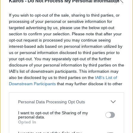
Kairos -
Do Not Process My Personal Information
Σάββατο και Κυριακή
If you wish to opt-out of the sale, sharing to third parties, or
2 ημέρες
processing of your personal or sensitive information for
ΣΑΒ
15/08
targeted advertising by us, please use the below opt-out
section to confirm your selection. Please note that after your
opt-out request is processed you may continue seeing
25°
/
27°
Καθαρός καιρός
interest-based ads based on personal information utilized by
6 bf
ΒΒΔ
us or personal information disclosed to third parties prior to
›
your opt-out. You may separately opt-out of the further
ΚΥΡ
16/08
disclosure of your personal information by third parties on the
IAB’s list of downstream participants. This information may
also be disclosed by us to third parties on the
IAB’s List of
25°
/
28°
Αραιή Συννεφιά
Downstream Participants
that may further disclose it to other
5 bf
ΒΒΔ
third parties.
›
Please note that this website/app uses one or more Google
Personal Data Processing Opt Outs
services and may gather and store information including but
not limited to your visit or usage behaviour. You may click to
I want to opt-out of the Sharing of my
personal data.
grant or deny consent to Google and its third-party tags to
Opted In
use your data for below specified purposes in below Google
consent section.