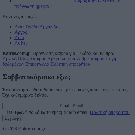
Καιρός αύριο
Αναλυτική
πρόγνωση ημέρας
›
Κοντινές περιοχές
Αγία Τριάδα Αργολίδας
Άργος
Άρια
Ασίνη
Kairos.com.gr
Πρόγνωση καιρού για Ελλάδα και Κύπρο.
Αρχική
Οδηγοί καιρού
Άρθρα καιρού
Widget καιρού
Πηγή
δεδομένων
Επικοινωνία
Πολιτική απορρήτου
Σαββατοκύριακο έξω;
Ένα σύντομο εβδομαδιαίο email με περιοχές που ευνοεί ο καιρός.
Όχι καθημερινό δελτίο.
Email
Συμφωνώ να λάβω το εβδομαδιαίο email.
Πολιτική απορρήτου
© 2026 Kairos.com.gr