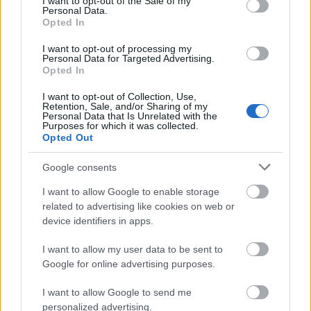
I want to opt-out of the Sale of my
Personal Data.
Opted In
I want to opt-out of processing my
Personal Data for Targeted Advertising.
Opted In
I want to opt-out of Collection, Use,
Retention, Sale, and/or Sharing of my
Personal Data that Is Unrelated with the
Purposes for which it was collected.
Opted Out
Google consents
I want to allow Google to enable storage
related to advertising like cookies on web or
device identifiers in apps.
Συχνές ερωτήσεις για τον καιρό
I want to allow my user data to be sent to
Google for online advertising purposes.
Σαββατοκύριακο στην Αρχαία Επίδαυρο
I want to allow Google to send me
Τι καιρό θα κάνει το Σαββατοκύριακο στην Αρχαία
personalized advertising.