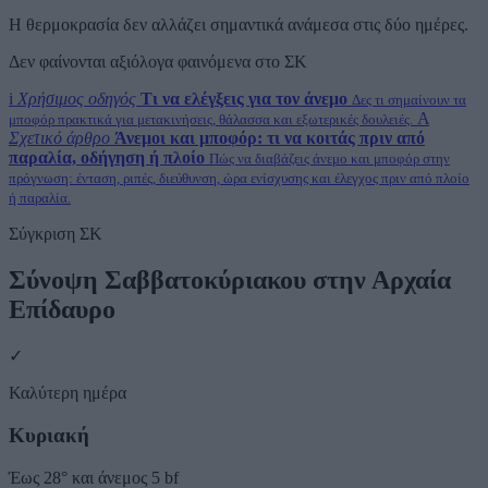
Η θερμοκρασία δεν αλλάζει σημαντικά ανάμεσα στις δύο ημέρες.
Δεν φαίνονται αξιόλογα φαινόμενα στο ΣΚ
i
Χρήσιμος οδηγός
Τι να ελέγξεις για τον άνεμο
Δες τι σημαίνουν τα
A
μποφόρ πρακτικά για μετακινήσεις, θάλασσα και εξωτερικές δουλειές.
Σχετικό άρθρο
Άνεμοι και μποφόρ: τι να κοιτάς πριν από
παραλία, οδήγηση ή πλοίο
Πώς να διαβάζεις άνεμο και μποφόρ στην
πρόγνωση: ένταση, ριπές, διεύθυνση, ώρα ενίσχυσης και έλεγχος πριν από πλοίο
ή παραλία.
Σύγκριση ΣΚ
Σύνοψη Σαββατοκύριακου στην Αρχαία
Επίδαυρο
✓
Καλύτερη ημέρα
Κυριακή
Έως 28° και άνεμος 5 bf