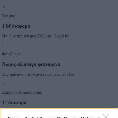
↗
Άνεμος
1 bf διαφορά
Πιο δυνατός άνεμος: Σάββατο, έως 6 bf
•
Φαινόμενα
Χωρίς αξιόλογα φαινόμενα
Δεν φαίνονται αξιόλογα φαινόμενα στο ΣΚ
↓
Διαφορά θερμοκρασίας
1° διαφορά
Πιο δροσερή ημέρα: Σάββατο