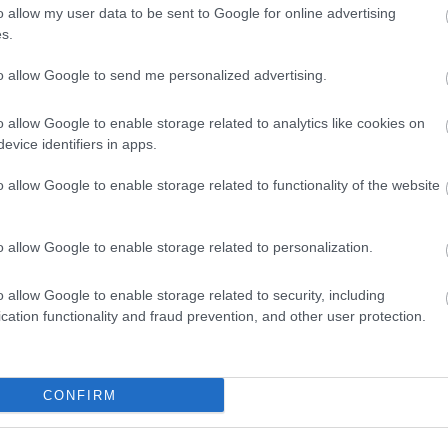
o allow my user data to be sent to Google for online advertising
s.
4°
Λεπτομέρειες
to allow Google to send me personalized advertising.
3 bf
θαρός
Δυτικός-βορειοδυτικός
σθηση
32°
o allow Google to enable storage related to analytics like cookies on
5°
evice identifiers in apps.
Λεπτομέρειες
3 bf
θαρός
Βορειοδυτικός
σθηση
33°
o allow Google to enable storage related to functionality of the website
5°
Λεπτομέρειες
3 bf
θαρός
Βορειοδυτικός
σθηση
34°
o allow Google to enable storage related to personalization.
5°
o allow Google to enable storage related to security, including
Λεπτομέρειες
4 bf
θαρός
Βορειοδυτικός
cation functionality and fraud prevention, and other user protection.
σθηση
34°
Δες όλες τις 24 ώρες
14 ακόμη ώρες
CONFIRM