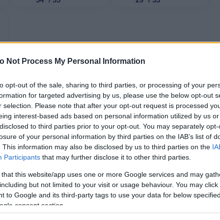
34° / 35°
29° / 33°
o Not Process My Personal Information
3°
to opt-out of the sale, sharing to third parties, or processing of your per
Λεπτομέρειες
2 bf
θαρός
formation for targeted advertising by us, please use the below opt-out s
Ανατολικός-νοτιοανατολικός
σθηση
22°
r selection. Please note that after your opt-out request is processed y
2°
eing interest-based ads based on personal information utilized by us or
Λεπτομέρειες
2 bf
disclosed to third parties prior to your opt-out. You may separately opt-
θαρός
Ανατολικός-νοτιοανατολικός
σθηση
21°
losure of your personal information by third parties on the IAB’s list of
. This information may also be disclosed by us to third parties on the
IA
4°
Participants
that may further disclose it to other third parties.
Λεπτομέρειες
2 bf
θαρός
Ανατολικός-νοτιοανατολικός
σθηση
23°
 that this website/app uses one or more Google services and may gath
including but not limited to your visit or usage behaviour. You may click 
8°
 to Google and its third-party tags to use your data for below specifi
Λεπτομέρειες
1 bf
θαρός
ogle consent section.
Νοτιοανατολικός
σθηση
27°