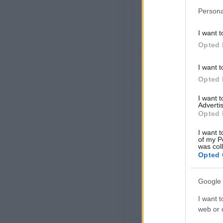
3
Persona
10:00
Κα
Αί
I want t
3
Opted 
11:00
Κα
Αί
I want t
Opted 
I want 
Advertis
Opted 
I want t
of my P
was col
Opted 
Google 
I want t
web or d