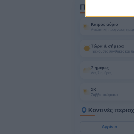
Περισσότερα γι
Καιρός αύριο
Αναλυτική πρόγνωση ημέ
Τώρα & σήμερα
Τρέχουσες συνθήκες και 
7 ημέρες
Δες 7 ημέρες
ΣΚ
Σαββατοκύριακο
Κοντινές περιοχ
Αγρίνιο