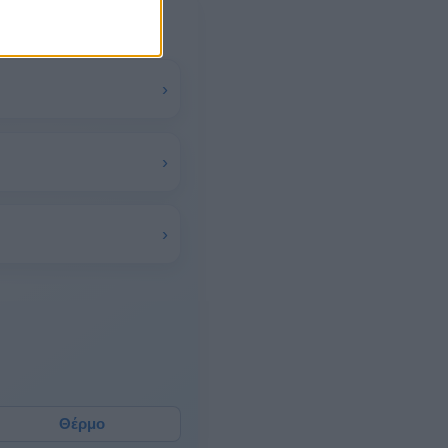
›
›
›
Θέρμο