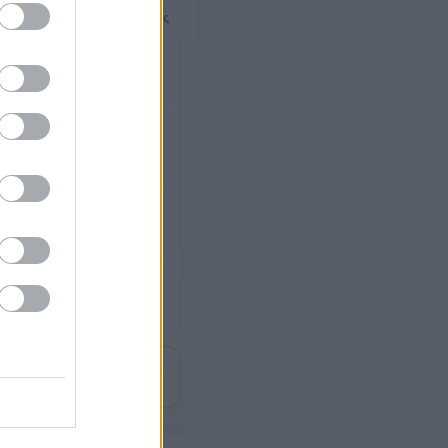
4 ώρες