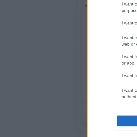
I want t
Μεσημέρι
purpose
3
12:00
I want 
Κα
Αί
I want t
3
web or d
13:00
Κα
Αί
I want t
3
or app.
14:00
Κα
Αί
I want t
3
15:00
I want t
Κα
authenti
Αί