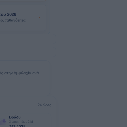
του 2026
όρ, πιθανότητα
ρός στην Αμφιλοχία ανά
24 ώρες
Βράδυ
3 ώρες · έως 2 bf