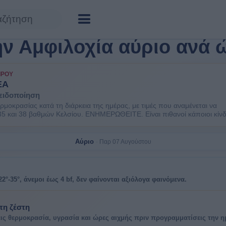
ην Αμφιλοχία αύριο ανά 
ΙΡΟΎ
ΕΑ
 ειδοποίηση
ερμοκρασίας κατά τη διάρκεια της ημέρας, με τιμές που αναμένεται να
35 και 38 βαθμών Κελσίου. ΕΝΗΜΕΡΩΘΕΙΤΕ. Είναι πιθανοί κάποιοι κίνδ
ίς ομάδες πληθυσμού όπως οι ηλικιωμένοι και τα μικρά παιδιά.
Αύριο
Παρ 07 Αυγούστου
2°-35°, άνεμοι έως 4 bf, δεν φαίνονται αξιόλογα φαινόμενα.
 τη ζέστη
ις θερμοκρασία, υγρασία και ώρες αιχμής πριν προγραμματίσεις την η