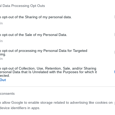
1°
l Data Processing Opt Outs
Λεπτομέρειες
1 bf
θαρός
Δυτικός-νοτιοδυτικός
σθηση
29°
o opt-out of the Sharing of my personal data.
3°
In
Λεπτομέρειες
2 bf
θαρός
Δυτικός
σθηση
31°
o opt-out of the Sale of my Personal Data.
In
to opt-out of processing my Personal Data for Targeted
ing.
In
o opt-out of Collection, Use, Retention, Sale, and/or Sharing
ersonal Data that Is Unrelated with the Purposes for which it
lected.
Out
consents
o allow Google to enable storage related to advertising like cookies on
evice identifiers in apps.