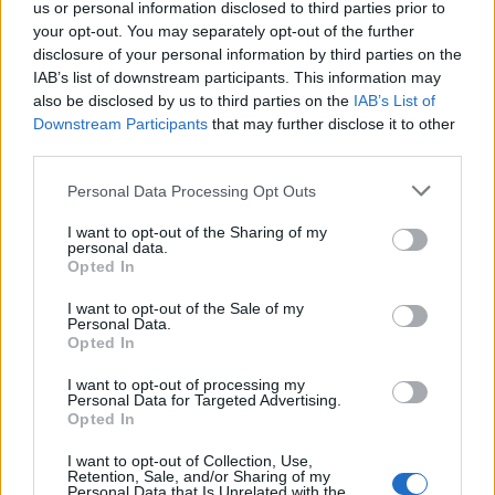
Αίσθηση
27°
Άνεμος
3 bf
us or personal information disclosed to third parties prior to
your opt-out. You may separately opt-out of the further
30°
disclosure of your personal information by third parties on the
10:00
Καθαρός
IAB’s list of downstream participants. This information may
Αίσθηση
29°
Άνεμος
3 bf
also be disclosed by us to third parties on the
IAB’s List of
31°
Downstream Participants
that may further disclose it to other
11:00
third parties.
Καθαρός
Αίσθηση
29°
Άνεμος
4 bf
Please note that this website/app uses one or more Google
Personal Data Processing Opt Outs
services and may gather and store information including but
not limited to your visit or usage behaviour. You may click to
I want to opt-out of the Sharing of my
personal data.
grant or deny consent to Google and its third-party tags to
Opted In
use your data for below specified purposes in below Google
consent section.
I want to opt-out of the Sale of my
Personal Data.
Opted In
I want to opt-out of processing my
Personal Data for Targeted Advertising.
Opted In
I want to opt-out of Collection, Use,
Retention, Sale, and/or Sharing of my
Personal Data that Is Unrelated with the