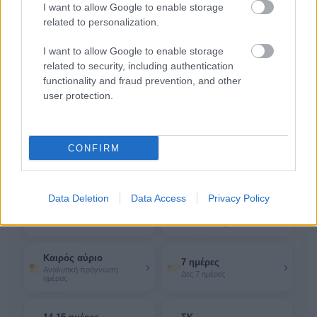
I want to allow Google to enable storage
32°
related to personalization.
15:00
Αραιή Συννεφιά
Αίσθηση
30°
Άνεμος
4 bf
I want to allow Google to enable storage
related to security, including authentication
Δες όλες τις 24 ώρες
functionality and fraud prevention, and other
14 ακόμη ώρες
user protection.
Περισσότερα για τον καιρό
CONFIRM
στον Άγιο Στέφανο
Data Deletion
Data Access
Privacy Policy
Τώρα & σήμερα
Ανά ώρα σήμερα
›
›
Τρέχουσες συνθήκες και
Καιρός ανά ώρα σήμερα
πρόγνωση ημέρας
Καιρός αύριο
7 ημέρες
›
›
Αναλυτική πρόγνωση
Δες 7 ημέρες
ημέρας