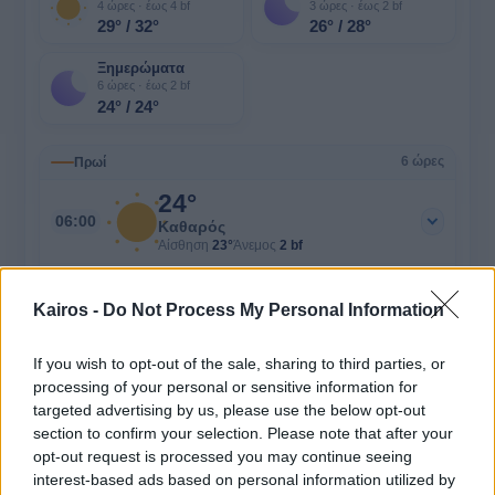
4 ώρες · έως 4 bf
3 ώρες · έως 2 bf
29° / 32°
26° / 28°
Ξημερώματα
6 ώρες · έως 2 bf
24° / 24°
Πρωί
6 ώρες
24°
06:00
Καθαρός
Αίσθηση
23°
Άνεμος
2 bf
24°
07:00
Kairos -
Do Not Process My Personal Information
Καθαρός
Αίσθηση
23°
Άνεμος
2 bf
If you wish to opt-out of the sale, sharing to third parties, or
26°
processing of your personal or sensitive information for
08:00
Καθαρός
targeted advertising by us, please use the below opt-out
Αίσθηση
25°
Άνεμος
2 bf
section to confirm your selection. Please note that after your
28°
opt-out request is processed you may continue seeing
09:00
Καθαρός
interest-based ads based on personal information utilized by