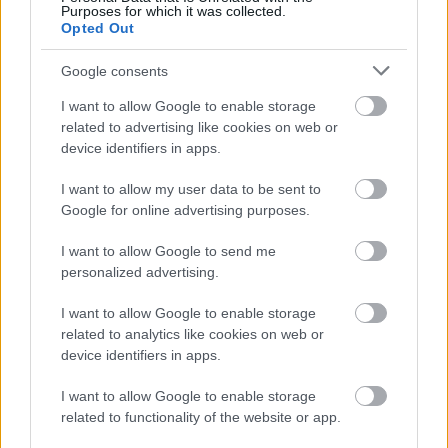
Purposes for which it was collected.
Opted Out
Google consents
I want to allow Google to enable storage
related to advertising like cookies on web or
device identifiers in apps.
I want to allow my user data to be sent to
Google for online advertising purposes.
Μεσημέρι
4 ώρες
32°
I want to allow Google to send me
12:00
Καθαρός
personalized advertising.
Αίσθηση
30°
Άνεμος
4 bf
I want to allow Google to enable storage
32°
related to analytics like cookies on web or
13:00
Αραιή Συννεφιά
device identifiers in apps.
Αίσθηση
30°
Άνεμος
4 bf
32°
I want to allow Google to enable storage
14:00
related to functionality of the website or app.
Αραιή Συννεφιά
Αίσθηση
30°
Άνεμος
4 bf