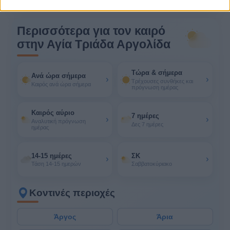
Περισσότερα για τον καιρό
στην Αγία Τριάδα Αργολίδα
Τώρα & σήμερα
Ανά ώρα σήμερα
›
›
Τρέχουσες συνθήκες και
Καιρός ανά ώρα σήμερα
πρόγνωση ημέρας
Καιρός αύριο
7 ημέρες
›
›
Αναλυτική πρόγνωση
Δες 7 ημέρες
ημέρας
14-15 ημέρες
ΣΚ
›
›
Τάση 14-15 ημερών
Σαββατοκύριακο
Κοντινές περιοχές
Άργος
Άρια