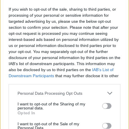
Πρωί
6 ώρες
If you wish to opt-out of the sale, sharing to third parties, or
24°
processing of your personal or sensitive information for
06:00
Καθαρός
targeted advertising by us, please use the below opt-out
Αίσθηση
23°
Άνεμος
2 bf
section to confirm your selection. Please note that after your
24°
opt-out request is processed you may continue seeing
07:00
Καθαρός
interest-based ads based on personal information utilized by
Αίσθηση
23°
Άνεμος
2 bf
us or personal information disclosed to third parties prior to
your opt-out. You may separately opt-out of the further
26°
disclosure of your personal information by third parties on the
08:00
Καθαρός
IAB’s list of downstream participants. This information may
Αίσθηση
25°
Άνεμος
2 bf
also be disclosed by us to third parties on the
IAB’s List of
29°
Downstream Participants
that may further disclose it to other
09:00
third parties.
Καθαρός
Αίσθηση
28°
Άνεμος
1 bf
Please note that this website/app uses one or more Google
Personal Data Processing Opt Outs
32°
services and may gather and store information including but
10:00
not limited to your visit or usage behaviour. You may click to
I want to opt-out of the Sharing of my
Καθαρός
personal data.
Αίσθηση
31°
Άνεμος
1 bf
grant or deny consent to Google and its third-party tags to
Opted In
use your data for below specified purposes in below Google
34°
consent section.
I want to opt-out of the Sale of my
11:00
Καθαρός
Personal Data.