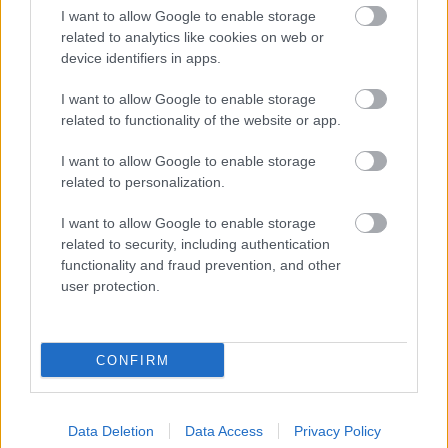
I want to allow Google to enable storage
related to analytics like cookies on web or
device identifiers in apps.
Μεσημέρι
4 ώρες
35°
I want to allow Google to enable storage
12:00
related to functionality of the website or app.
Καθαρός
Αίσθηση
33°
Άνεμος
3 bf
I want to allow Google to enable storage
36°
related to personalization.
13:00
Αυξημένη Συννεφιά
Αίσθηση
34°
Άνεμος
3 bf
I want to allow Google to enable storage
related to security, including authentication
36°
functionality and fraud prevention, and other
14:00
Αραιή Συννεφιά
user protection.
Αίσθηση
34°
Άνεμος
4 bf
37°
15:00
Καθαρός
CONFIRM
Αίσθηση
35°
Άνεμος
4 bf
Δες όλες τις 24 ώρες
Data Deletion
Data Access
Privacy Policy
14 ακόμη ώρες