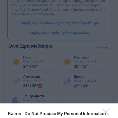
Αυτή η σελίδα είναι μόνο για την ωριαία πρόγνωση μεθαύριο
στην Αγία Τριάδα Αργολίδα. Για το γενικό ερώτημα καιρός
στην Αγία Τριάδα Αργολίδα ανά ώρα, η βασική σελίδα είναι η
σημερινή ωριαία πρόγνωση.
Καιρός Αγία Τριάδα Αργολίδας ανά ώρα σήμερα
Καιρός αύριο Αγία Τριάδα Αργολίδας
Ανά Ώρα Μεθαύριο
24 ώρες
Πρωί
Μεσημέρι
6 ώρες · έως 2 bf
5 ώρες · έως 4 bf
24° / 34°
35° / 37°
Απόγευμα
Βράδυ
4 ώρες · έως 4 bf
3 ώρες · έως 2 bf
31° / 36°
27° / 29°
Ξημερώματα
6 ώρες · έως 2 bf
24° / 25°
Kairos -
Do Not Process My Personal Information