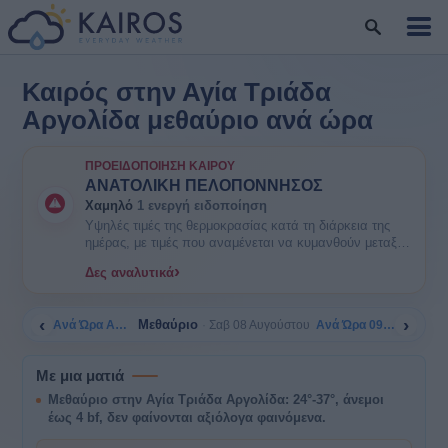
Καιρός στην Αγία Τριάδα
Αργολίδα μεθαύριο ανά ώρα
ΠΡΟΕΙΔΟΠΟΊΗΣΗ ΚΑΙΡΟΎ
ΑΝΑΤΟΛΙΚΗ ΠΕΛΟΠΟΝΝΗΣΟΣ
Χαμηλό
1 ενεργή ειδοποίηση
Υψηλές τιμές της θερμοκρασίας κατά τη διάρκεια της
ημέρας, με τιμές που αναμένεται να κυμανθούν μεταξύ
35 και 38 βαθμών Κελσίου. ΕΝΗΜΕΡΩΘΕΙΤΕ. Είναι
›
Δες αναλυτικά
πιθανοί κάποιοι κίνδυνοι υγείας στις ευπαθείς ομάδες
πληθυσμού όπως οι ηλικιωμένοι και τα μικρά παιδιά.
‹
›
Μεθαύριο
Ανά Ώρα Αύριο
Ανά Ώρα 09/08
Σαβ 08 Αυγούστου
Με μια ματιά
Μεθαύριο στην Αγία Τριάδα Αργολίδα: 24°-37°, άνεμοι
έως 4 bf, δεν φαίνονται αξιόλογα φαινόμενα.